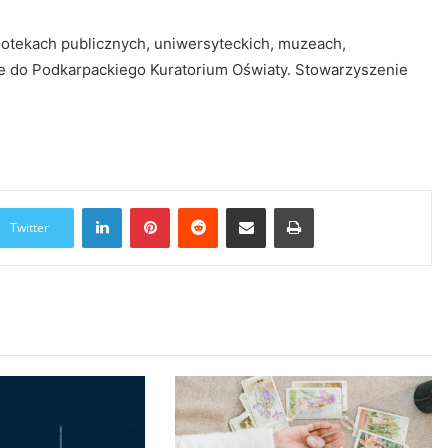
iotekach publicznych, uniwersyteckich, muzeach,
kże do Podkarpackiego Kuratorium Oświaty. Stowarzyszenie
LinkedIn
Pinterest
Reddit
Udostępnij przez Email
Drukuj
Twitter