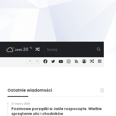
℃
20
Losowy
Szukaj
Jasło
Facebook
Twitter
YouTube
Instagram
RSS
Zaloguj
Losowy
Sideba
artykuł
artykuł
Ostatnie wiadomości
21 marca 2025
Pozimowe porządki w Jaśle rozpoczęte. Wielkie
sprzątanie ulic i chodników