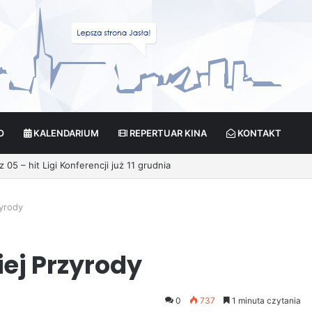
O
KALENDARIUM
REPERTUAR KINA
KONTAKT
05 – hit Ligi Konferencji już 11 grudnia
yrody
ej Przyrody
0
737
1 minuta czytania