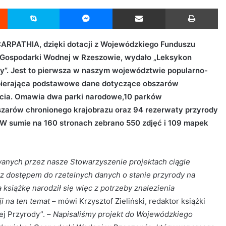
Reddit
Skype
Messenger
Udostępnij przez Email
Drukuj
ARPATHIA, dzięki dotacji z Wojewódzkiego Funduszu
 Gospodarki Wodnej w Rzeszowie, wydało „Leksykon
y”. Jest to pierwsza w naszym województwie popularno-
bierająca podstawowe dane dotyczące obszarów
cia. Omawia dwa parki narodowe,10 parków
zarów chronionego krajobrazu oraz 94 rezerwaty przyrody
 W sumie na 160 stronach zebrano 550 zdjęć i 109 mapek
wanych przez nasze Stowarzyszenie projektach ciągle
 z dostępem do rzetelnych danych o stanie przyrody na
książkę narodził się więc z potrzeby znalezienia
i na ten temat
– mówi Krzysztof Zieliński, redaktor książki
j Przyrody”. –
Napisaliśmy projekt do Wojewódzkiego