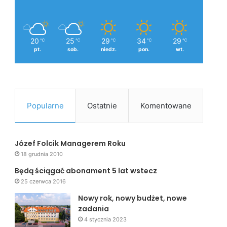
20
25
29
34
29
℃
℃
℃
℃
℃
pt.
sob.
niedz.
pon.
wt.
Popularne
Ostatnie
Komentowane
Józef Folcik Managerem Roku
18 grudnia 2010
Będą ściągać abonament 5 lat wstecz
25 czerwca 2016
Nowy rok, nowy budżet, nowe
zadania
4 stycznia 2023