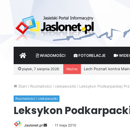
START
WIADOMOŚCI
FOTORELACJE
WIDE
Lech Poznań kontra Mainz 
piątek, 7 sierpnia 2026
Ważne:
Start
/
Rozmaitości i ciekawostki
/
Leksykon Podkarpackiej Prz
Rozmaitości i ciekawostki
Leksykon Podkarpacki
Jaslonet.pl
S
11 maja 2010