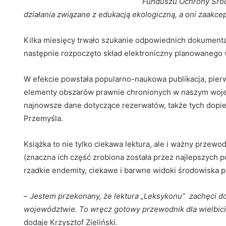
Funduszu Ochrony Środ
działania związane z edukacją ekologiczną, a oni zaakcep
Kilka miesięcy trwało szukanie odpowiednich dokumenta
następnie rozpoczęto skład elektroniczny planowanego
W efekcie powstała popularno-naukowa publikacja, pier
elementy obszarów prawnie chronionych w naszym woje
najnowsze dane dotyczące rezerwatów, także tych dopie
Przemyśla.
Książka to nie tylko ciekawa lektura, ale i ważny przewod
(znaczna ich część zrobiona została przez najlepszych p
rzadkie endemity, ciekawe i barwne widoki środowiska 
–
Jestem przekonany, że lektura „Leksykonu” zachęci d
województwie. To wręcz gotowy przewodnik dla wielbici
dodaje Krzysztof Zieliński.