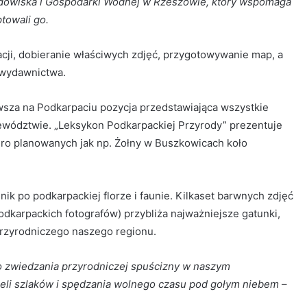
owiska i Gospodarki Wodnej w Rzeszowie, który wspomaga
towali go.
cji, dobieranie właściwych zdjęć, przygotowywanie map, a
 wydawnictwa.
wsza na Podkarpaciu pozycja przedstawiająca wszystkie
wództwie. „Leksykon Podkarpackiej Przyrody” prezentuje
ro planowanych jak np. Żołny w Buszkowicach koło
nik po podkarpackiej florze i faunie. Kilkaset barwnych zdjęć
odkarpackich fotografów) przybliża najważniejsze gatunki,
przyrodniczego naszego regionu.
o zwiedzania przyrodniczej spuścizny w naszym
eli szlaków i spędzania wolnego czasu pod gołym niebem
–