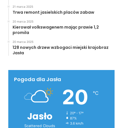
21 marca 2025
Trwa remont jasielskich placów zabaw
20 marca 2025
Kierował volkswagenem mając prawie 1,2
promila
20 marca 2025
128 nowych drzew wzbogaci miejski krajobraz
Jasła
Pogoda dla Jasła
20
℃
Jasło
20º - 17º
87%
3.6 km/h
Scattered Clouds