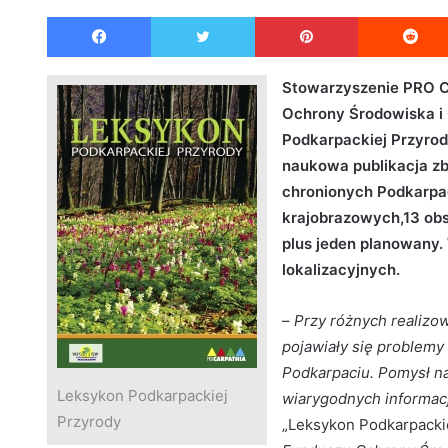
e
Facebook
Twitter
Pinterest
n
d
a
Stowarzyszenie PRO C
n
Ochrony Środowiska i
e
Podkarpackiej Przyrod
m
naukowa publikacja z
a
chronionych Podkarpa
i
krajobrazowych,13 obs
l
plus jeden planowany.
lokalizacyjnych.
–
Przy różnych realizo
pojawiały się problemy
Podkarpaciu. Pomysł na 
Leksykon Podkarpackiej
wiarygodnych informacj
Przyrody
„Leksykon Podkarpackie