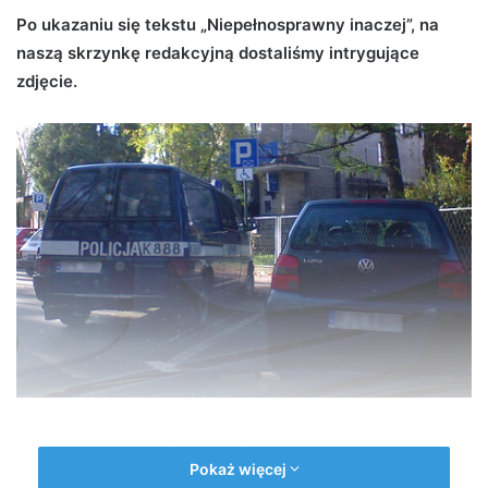
d
Po ukazaniu się tekstu „Niepełnosprawny inaczej”, na
a
naszą skrzynkę redakcyjną dostaliśmy intrygujące
n
zdjęcie.
e
m
a
i
l
ul. Staszica, fot. internauta
Pokaż więcej