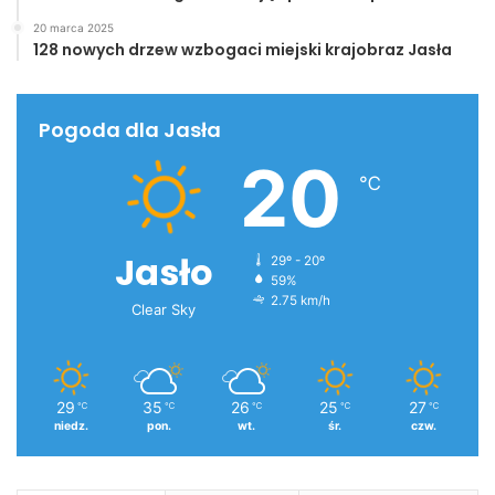
20 marca 2025
128 nowych drzew wzbogaci miejski krajobraz Jasła
Pogoda dla Jasła
20
℃
Jasło
29º - 20º
59%
2.75 km/h
Clear Sky
29
35
26
25
27
℃
℃
℃
℃
℃
niedz.
pon.
wt.
śr.
czw.