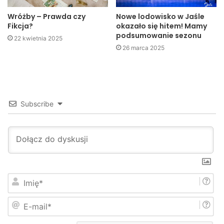
Wróżby – Prawda czy
Nowe lodowisko w Jaśle
Fikcja?
okazało się hitem! Mamy
podsumowanie sezonu
22 kwietnia 2025
26 marca 2025
Subscribe
I
m
i
E
ę
-
*
m