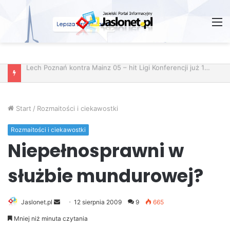
M
Wróżby – Prawda czy Fikcja?
Start
/
Rozmaitości i ciekawostki
Rozmaitości i ciekawostki
Niepełnosprawni w
służbie mundurowej?
Jaslonet.pl
S
12 sierpnia 2009
9
665
e
Mniej niż minuta czytania
n