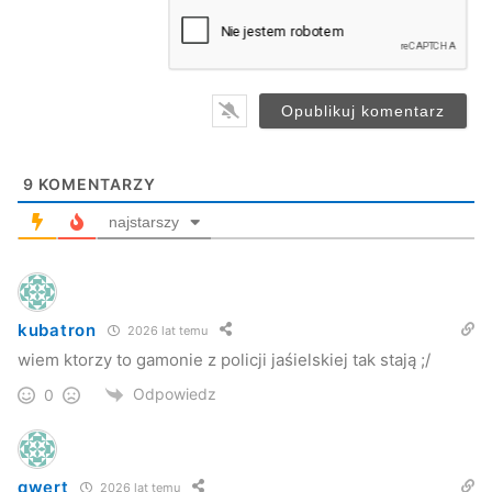
a
i
l
*
9
KOMENTARZY
najstarszy
kubatron
2026 lat temu
wiem ktorzy to gamonie z policji jaśielskiej tak stają ;/
Odpowiedz
0
qwert
2026 lat temu