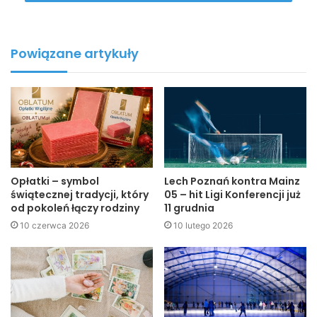
Pokazuje ono, że zasygnalizowany przez nas problem
dotyczy również służb, dla których dobro i bezpieczeństwo
osób niepełnosprawnych winno być najważniejsze.
Powiązane artykuły
Kuba Kowalczyk
Jaslonet.pl
Czytaj więcej:
Niepełnosprawny inaczej
– 11-08-2009 12:17
Opłatki – symbol
Lech Poznań kontra Mainz
świątecznej tradycji, który
05 – hit Ligi Konferencji już
od pokoleń łączy rodziny
11 grudnia
10 czerwca 2026
10 lutego 2026