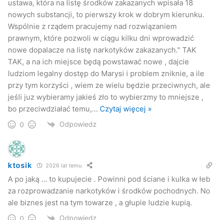
ustawa, która na listę środków zakazanych wpisała 18
nowych substancji, to pierwszy krok w dobrym kierunku.
Wspólnie z rządem pracujemy nad rozwiązaniem
prawnym, które pozwoli w ciągu kilku dni wprowadzić
nowe dopalacze na listę narkotyków zakazanych." TAK
TAK, a na ich miejsce będą powstawać nowe , dajcie
ludziom legalny dostęp do Marysi i problem zniknie, a ile
przy tym korzyści , wiem ze wielu będzie przeciwnych, ale
jeśli juz wybieramy jakieś zło to wybierzmy to mniejsze ,
bo przeciwdziałać temu,
…
Czytaj więcej »
Odpowiedz
0
ktosik
2026 lat temu
A po jaką … to kupujecie . Powinni pod ściane i kulka w łeb
za rozprowadzanie narkotyków i środków pochodnych. No
ale biznes jest na tym towarze , a głupie ludzie kupią.
Odpowiedz
0