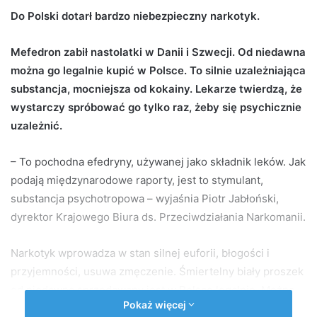
d
Do Polski dotarł bardzo niebezpieczny narkotyk.
a
n
Mefedron zabił nastolatki w Danii i Szwecji. Od niedawna
e
można go legalnie kupić w Polsce. To silnie uzależniająca
m
substancja, mocniejsza od kokainy. Lekarze twierdzą, że
a
wystarczy spróbować go tylko raz, żeby się psychicznie
i
uzależnić.
l
– To pochodna efedryny, używanej jako składnik leków. Jak
podają międzynarodowe raporty, jest to stymulant,
substancja psychotropowa – wyjaśnia Piotr Jabłoński,
dyrektor Krajowego Biura ds. Przeciwdziałania Narkomanii.
Narkotyk wprowadza w stan silnej euforii, błogości i
przyjemności, usuwa zmęczenie. Śmiertelny biały proszek
od niedawna sprzedawany jest w Polsce legalnie. Można
Pokaż więcej
go kupić w Internecie i sklepach z dopalaczami.