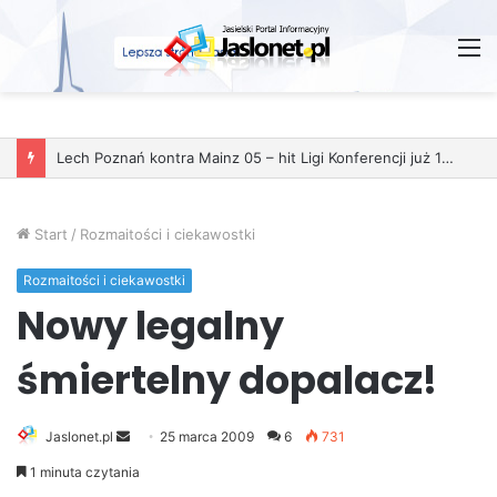
M
Lech Poznań kontra Mainz 05 – hit Ligi Konferencji już 11 grudnia
Start
/
Rozmaitości i ciekawostki
Rozmaitości i ciekawostki
Nowy legalny
śmiertelny dopalacz!
Jaslonet.pl
S
25 marca 2009
6
731
e
1 minuta czytania
n