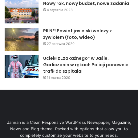
Nowy rok, nowy budżet, nowe zadania
4 stycznia 2023
PILNE! Powiat jasielski walczy z
żywiołem (foto, wideo)
27 czerwca 2020
Uciekł z „zakaźnego” w Jaśle.
Gorliczanin w rękach Policji ponownie
trafił do szpitala!
11 marca 2020
Jannah is a Clean Responsive WordPress Newspaper, Magazine,
News and Blog theme. Packed with options that allow you to
completely customize your website to your needs.