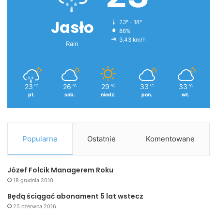
Jasło
23º - 18º
86%
3.43 km/h
Rain
23
26
29
33
33
℃
℃
℃
℃
℃
pt.
sob.
niedz.
pon.
wt.
Popularne
Ostatnie
Komentowane
Józef Folcik Managerem Roku
18 grudnia 2010
Będą ściągać abonament 5 lat wstecz
25 czerwca 2016