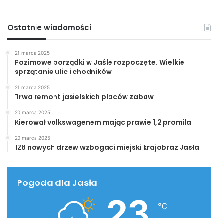
Ostatnie wiadomości
21 marca 2025
Pozimowe porządki w Jaśle rozpoczęte. Wielkie
sprzątanie ulic i chodników
21 marca 2025
Trwa remont jasielskich placów zabaw
20 marca 2025
Kierował volkswagenem mając prawie 1,2 promila
20 marca 2025
128 nowych drzew wzbogaci miejski krajobraz Jasła
Pogoda dla Jasła
23
℃