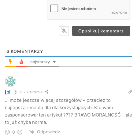
a
i
l
*
6
KOMENTARZY
najstarszy
jpł
2026 lat temu
… może jeszcze więcej szczegółów – przecież to
najlepsza recepta dla dla korzystających. Kto wam
zasponsorował ten artykuł ???? BRAWO MORALNOŚĆ – ale
to już chyba norma.
Odpowiedz
0