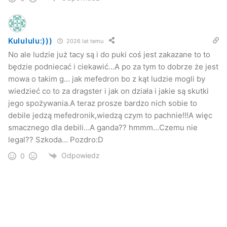
Kulululu:)))
2026 lat temu
No ale ludzie już tacy są i do puki coś jest zakazane to to
będzie podniecać i ciekawić…A po za tym to dobrze że jest
mowa o takim g… jak mefedron bo z kąt ludzie mogli by
wiedzieć co to za dragster i jak on działa i jakie są skutki
jego spożywania.A teraz prosze bardzo nich sobie to
debile jedzą mefedronik,wiedzą czym to pachnie!!!A więc
smacznego dla debili…A ganda?? hmmm…Czemu nie
legal?? Szkoda… Pozdro:D
Odpowiedz
0