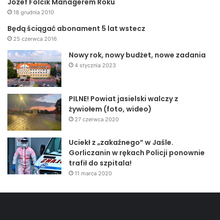
Józef Folcik Managerem Roku
18 grudnia 2010
OTOCZENIE FIRMY
Będą ściągać abonament 5 lat wstecz
25 czerwca 2016
Beata Tabaka, ul. 3-go Maja –
wyróżnienie
Nowy rok, nowy budżet, nowe zadania
KATEGORIA OTOCZENIE BLOKU
4 stycznia 2023
PILNE! Powiat jasielski walczy z
żywiołem (foto, wideo)
27 czerwca 2020
Uciekł z „zakaźnego” w Jaśle.
Gorliczanin w rękach Policji ponownie
trafił do szpitala!
11 marca 2020