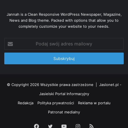
Jannah is a Clean Responsive WordPress Newspaper, Magazine,
News and Blog theme. Packed with options that allow you to
completely customize your website to your needs.
Podaj
swój
adres
mailowy
Helena Rogozińska, ul. Mickiewicza –
I miejsce
Exequo
II miejsce
zajęli:
© Copyright 2026 Wszystkie prawa zastrzeżone |
Jaslonet.pl -
Łucja Buba, ul. Szajnochy
Kazimiera Rak, ul. Szajnochy
Jasielski Portal Informacyjny
Zofia Czajka, ul. Szajnochy
Redakcja
Polityka prywatności
Reklama w portalu
Janina Janas, ul. Szajnochy
Patronat medialny
Teresa Papuzińska – Dudek, ul. Szajnochy
Zofia Dubiel, ul. Szajnochy
Facebook
Twitter
YouTube
Instagram
RSS