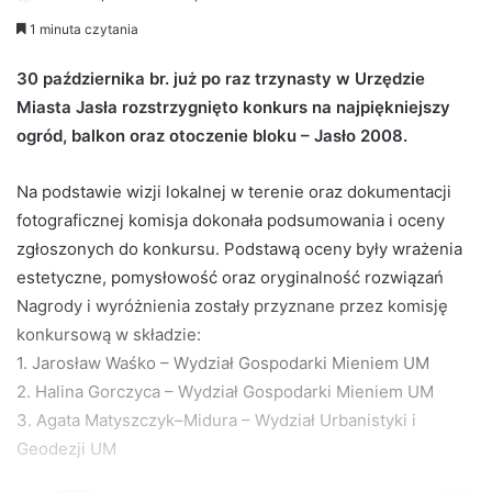
e
1 minuta czytania
n
d
30 października br. już po raz trzynasty w Urzędzie
a
Miasta Jasła rozstrzygnięto konkurs na najpiękniejszy
n
ogród, balkon oraz otoczenie bloku – Jasło 2008.
e
m
Na podstawie wizji lokalnej w terenie oraz dokumentacji
a
fotograficznej komisja dokonała podsumowania i oceny
i
zgłoszonych do konkursu. Podstawą oceny były wrażenia
l
estetyczne, pomysłowość oraz oryginalność rozwiązań
Nagrody i wyróżnienia zostały przyznane przez komisję
konkursową w składzie:
1. Jarosław Waśko – Wydział Gospodarki Mieniem UM
2. Halina Gorczyca – Wydział Gospodarki Mieniem UM
3. Agata Matyszczyk–Midura – Wydział Urbanistyki i
Geodezji UM