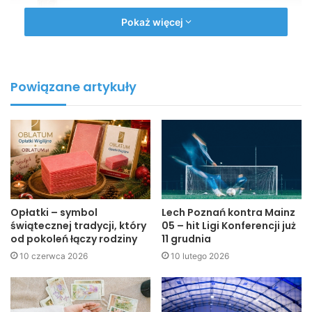
Pokaż więcej
Powiązane artykuły
Opłatki – symbol
Lech Poznań kontra Mainz
świątecznej tradycji, który
05 – hit Ligi Konferencji już
od pokoleń łączy rodziny
11 grudnia
Podczas czwartkowego spotkania z uczestnikami
10 czerwca 2026
10 lutego 2026
konkursu Burmistrz Miasta Jasła – Maria Kurowska złożyła
gratulacje wszystkim wyróżnionym. Wyraziła uznanie dla
trudu, jaki nagrodzone osoby włożyły w powstanie