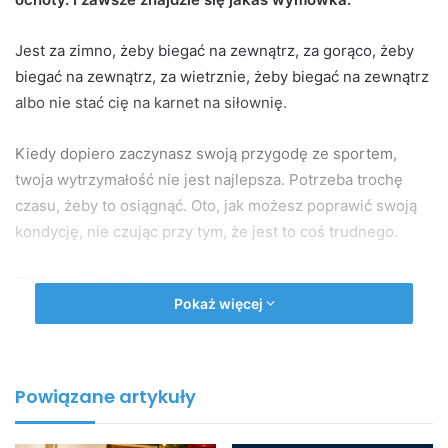
Jest za zimno, żeby biegać na zewnątrz, za gorąco, żeby
biegać na zewnątrz, za wietrznie, żeby biegać na zewnątrz
albo nie stać cię na karnet na siłownię.
Kiedy dopiero zaczynasz swoją przygodę ze sportem,
twoja wytrzymałość nie jest najlepsza. Potrzeba trochę
czasu, żeby to osiągnąć. Oto, jak możesz poprawić swoją
kondycję, nie czując przy tym, że jest to coś trudnego.
TRZYMAJ SIĘ 10
Pokaż więcej
Staraj się codziennie robić po 10 pompek i 10 przysiadów,
nawet jeśli nie są one wykonywane kolejno. Ponieważ
cokolwiek jest lepsze niż nic, a po pewnym czasie, kiedy
Powiązane artykuły
poczujesz, że zestawy 10 ćwiczeń są zbyt łatwe, możesz je
zwiększać w swoim własnym tempie.