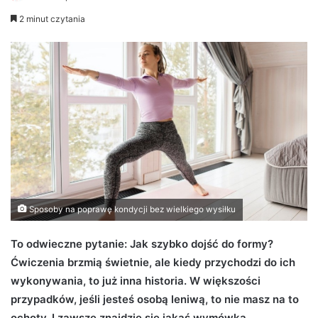
e
2 minut czytania
n
d
a
n
e
m
a
i
l
Sposoby na poprawę kondycji bez wielkiego wysiłku
To odwieczne pytanie: Jak szybko dojść do formy?
Ćwiczenia brzmią świetnie, ale kiedy przychodzi do ich
wykonywania, to już inna historia. W większości
przypadków, jeśli jesteś osobą leniwą, to nie masz na to
ochoty. I zawsze znajdzie się jakaś wymówka.