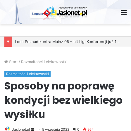
M
Start
/
Rozmaitości i ciekawostki
Rozmaitości i ciekawostki
Sposoby na poprawę
kondycji bez wielkiego
wysiłku
Jaslonet.pl
S
5 września 2022
0
954