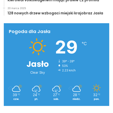
20 marca 2025
128 nowych drzew wzbogaci miejski krajobraz Jasła
Pogoda dla Jasła
29
℃
Jasło
39º - 28º
53%
2.23 km/h
Clear Sky
39
24
27
28
32
℃
℃
℃
℃
℃
czw.
pt.
sob.
niedz.
pon.