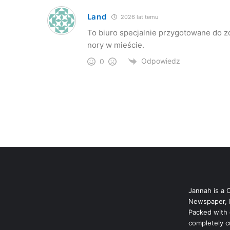
Land
2026 lat temu
To biuro specjalnie przygotowane do zd
nory w mieście.
Odpowiedz
0
Jannah is a 
Newspaper, 
Packed with 
completely c