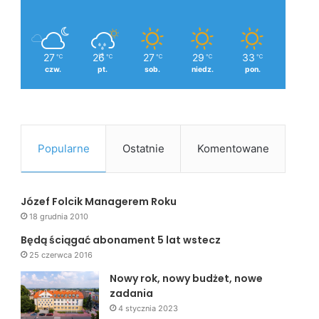
27
26
27
29
33
℃
℃
℃
℃
℃
czw.
pt.
sob.
niedz.
pon.
Popularne
Ostatnie
Komentowane
Józef Folcik Managerem Roku
18 grudnia 2010
Będą ściągać abonament 5 lat wstecz
25 czerwca 2016
Nowy rok, nowy budżet, nowe
zadania
4 stycznia 2023