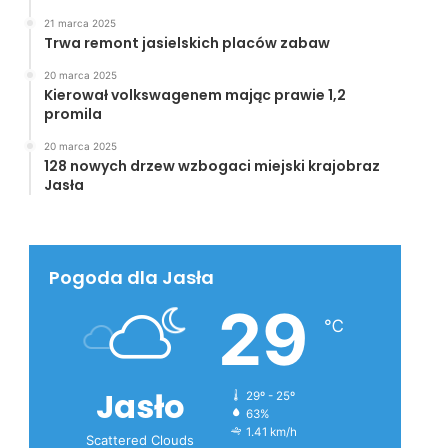
21 marca 2025
Trwa remont jasielskich placów zabaw
20 marca 2025
Kierował volkswagenem mając prawie 1,2
promila
20 marca 2025
128 nowych drzew wzbogaci miejski krajobraz
Jasła
Pogoda dla Jasła
29
℃
Jasło
29º - 25º
63%
1.41 km/h
Scattered Clouds