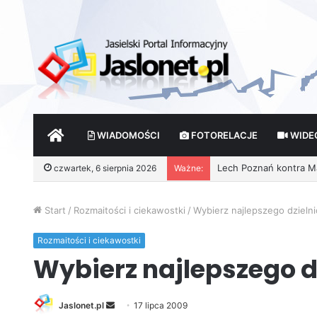
START
WIADOMOŚCI
FOTORELACJE
WIDE
czwartek, 6 sierpnia 2026
Ważne:
Start
/
Rozmaitości i ciekawostki
/
Wybierz najlepszego dziel
Rozmaitości i ciekawostki
Wybierz najlepszego 
Jaslonet.pl
S
17 lipca 2009