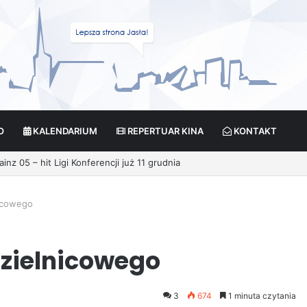
O
KALENDARIUM
REPERTUAR KINA
KONTAKT
nicowego
dzielnicowego
3
674
1 minuta czytania