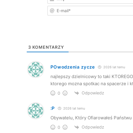
3
KOMENTARZY
POwodzenia zycze
2026 lat temu
najlepszy dzielnicowy to taki KTOREGO
ktorego mozna spotkac na spacerze i kto
Odpowiedz
0
:P
2026 lat temu
Obywatelu, Który Ofiarowałeś Państwu
Odpowiedz
0