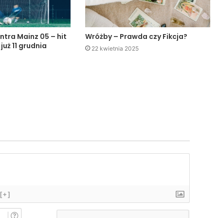
ntra Mainz 05 – hit
Wróżby – Prawda czy Fikcja?
 już 11 grudnia
22 kwietnia 2025
[+]
I