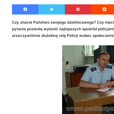
e
Facebook
Twitter
Pinterest
n
d
a
Czy znacie Państwo swojego dzielnicowego? Czy macie
n
pytania pozwolą wyłonić najlepszych spośród policjan
e
urzeczywistnia służebną rolę Policji wobec społeczeńs
m
a
i
l