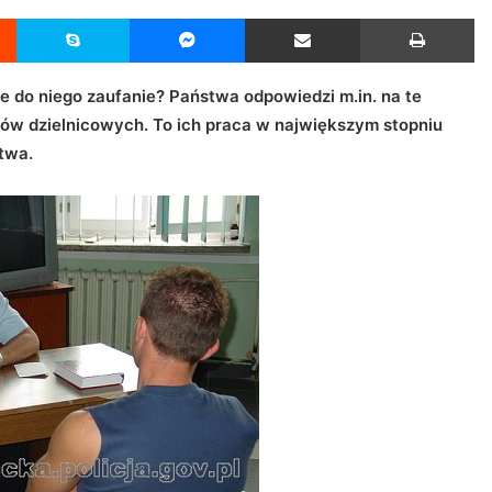
Reddit
Skype
Messenger
Udostępnij przez Email
Drukuj
 do niego zaufanie? Państwa odpowiedzi m.in. na te
tów dzielnicowych. To ich praca w największym stopniu
twa.