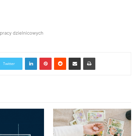
 pracy dzielnicowych
LinkedIn
Pinterest
Reddit
Udostępnij przez Email
Drukuj
Twitter