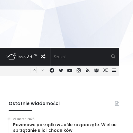
℃
29
Losowy
Szukaj
Jasło
Facebook
Twitter
YouTube
Instagram
RSS
Zaloguj
Losowy
Sideba
artykuł
artykuł
Ostatnie wiadomości
21 marca 2025
Pozimowe porządki w Jaśle rozpoczęte. Wielkie
sprzątanie ulic i chodników