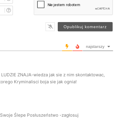
m
i
E
ę
-
*
m
a
i
l
*
najstarszy
 LUDZIE ZNAJA-wiedza jak sie z nim skontaktowac,
rego Kryminalisci boja sie jak ognia!
 Swoje Ślepe Posłuszeństwo -zagłosuj