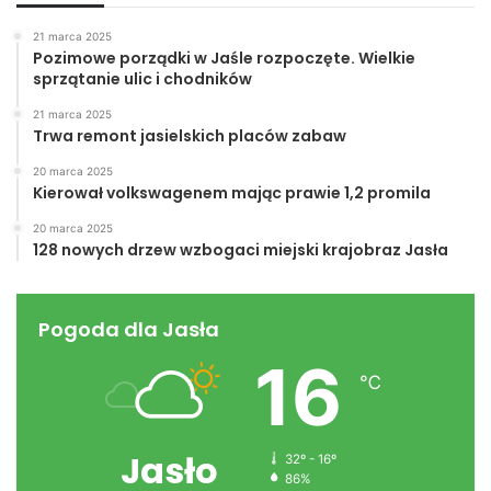
Natomiast tuż za podium uplasowali się:
21 marca 2025
Wojciech Tobiasz w kategorii wagowej do 66 kg. IV
Pozimowe porządki w Jaśle rozpoczęte. Wielkie
miejsce oraz Bartosz Płaza zajął V miejsce w kategorii
sprzątanie ulic i chodników
wagowej do 39kg.
21 marca 2025
Trwa remont jasielskich placów zabaw
20 marca 2025
Kierował volkswagenem mając prawie 1,2 promila
20 marca 2025
128 nowych drzew wzbogaci miejski krajobraz Jasła
Pogoda dla Jasła
16
℃
Jasło
32º - 16º
Jaślanie łącznie wywalczyli 11 złotych medali, 7 srebrnych i
86%