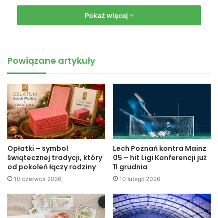
W turnieju udział wzięło blisko 100 zawodników z Polski i
Pokaż więcej
Ukrainy. W zawodach wystąpiła również reprezentacja
klubu UKS MOSiR Jasło. Dwudziestotrzyosobowa drużyna
może zaliczyć ten start do bardzo udanych , gdyż do domu
Powiązane artykuły
wychowankowie naszego klubu przywieźli aż 22 medale,
co przyczyniło się do wywalczenia I miejsca w klasyfikacji
drużynowej wśród dziewcząt i IV miejsca w klasyfikacji
chłopców.
Opłatki – symbol
Lech Poznań kontra Mainz
świątecznej tradycji, który
05 – hit Ligi Konferencji już
od pokoleń łączy rodziny
11 grudnia
10 czerwca 2026
10 lutego 2026