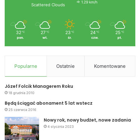
4 brązowe.
1.29 km/h
Scattered Clouds
Serdecznie gratulujemy sukcesów zawodnikom, trenerom,
rodzicom oraz działaczom, dzięki którym z zawodów na
32
27
23
24
25
℃
℃
℃
℃
℃
zawody młodzi judocy są coraz skuteczniejsi w
pon.
wt.
śr.
czw.
pt.
zdobywaniu medali i sukcesów sportowych.
Popularne
Ostatnie
Komentowane
Józef Folcik Managerem Roku
18 grudnia 2010
Będą ściągać abonament 5 lat wstecz
25 czerwca 2016
Nowy rok, nowy budżet, nowe zadania
4 stycznia 2023