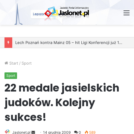
M
Start
/
Sport
Sport
22 medale jasielskich
judoków. Kolejny
sukces!
Jaslonet.pl
S
14 grudnia 2009
0
589