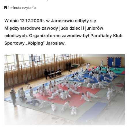
e
1 minuta czytania
n
d
W dniu 12.12.2009r. w Jarosławiu odbyły się
a
Międzynarodowe zawody judo dzieci i juniorów
n
młodszych. Organizatorem zawodów był Parafialny Klub
e
Sportowy „Kolping” Jarosław.
m
a
i
l