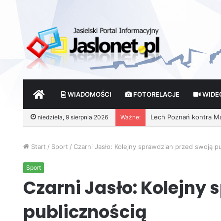
START
WIADOMOŚCI
FOTORELACJE
WIDE
Wróżby – Prawda czy F
niedziela, 9 sierpnia 2026
Ważne:
Start
/
Sport
/
Czarni Jasło: Kolejny sprawdzian przed swoją p
Sport
Czarni Jasło: Kolejny
publicznością