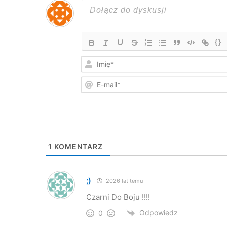
{}
1
KOMENTARZ
;)
2026 lat temu
Czarni Do Boju !!!!
Odpowiedz
0