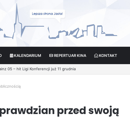
O
KALENDARIUM
REPERTUAR KINA
KONTAKT
ikcja?
ublicznością
 sprawdzian przed swoją