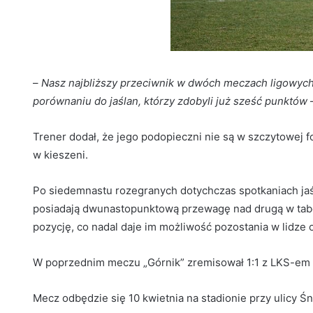
–
Nasz najbliższy przeciwnik w dwóch meczach ligowych 
porównaniu do jaślan, którzy zdobyli już sześć punktów
–
Trener dodał, że jego podopieczni nie są w szczytowej f
w kieszeni.
Po siedemnastu rozegranych dotychczas spotkaniach ja
posiadają dwunastopunktową przewagę nad drugą w tabel
pozycję, co nadal daje im możliwość pozostania w lidze
W poprzednim meczu „Górnik” zremisował 1:1 z LKS-em 
Mecz odbędzie się 10 kwietnia na stadionie przy ulicy Śn