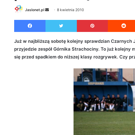
Jaslonet.pl
S
8 kwietnia 2010
e
Facebook
Twitter
Pinterest
n
d
a
Już w najbliższą sobotę kolejny sprawdzian Czarnych 
n
przyjedzie zespół Górnika Strachociny. To już kolejny 
e
się przed spadkiem do niższej klasy rozgrywek. Czy pr
m
a
i
l