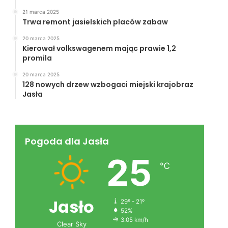
21 marca 2025
Trwa remont jasielskich placów zabaw
20 marca 2025
Kierował volkswagenem mając prawie 1,2
promila
20 marca 2025
128 nowych drzew wzbogaci miejski krajobraz
Jasła
Pogoda dla Jasła
25
℃
Jasło
29º - 21º
52%
3.05 km/h
Clear Sky