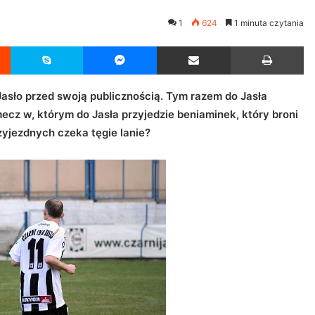
1
624
1 minuta czytania
Reddit
Skype
Messenger
Udostępnij przez Email
Drukuj
Jasło przed swoją publicznością. Tym razem do Jasła
mecz w, którym do Jasła przyjedzie beniaminek, który broni
zyjezdnych czeka tęgie lanie?