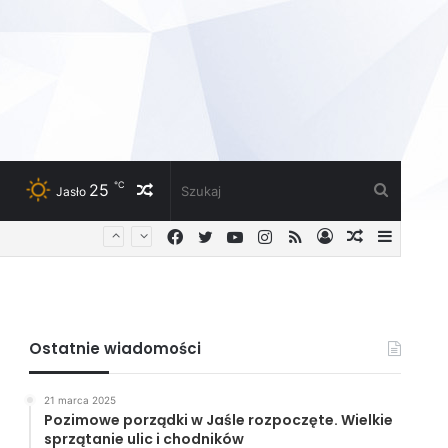
℃
25
Losowy
Szukaj
Jasło
Facebook
Twitter
YouTube
Instagram
RSS
Zaloguj
Losowy
Sideba
artykuł
artykuł
Ostatnie wiadomości
21 marca 2025
Pozimowe porządki w Jaśle rozpoczęte. Wielkie
sprzątanie ulic i chodników