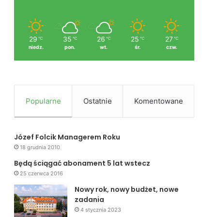
29
35
26
25
27
℃
℃
℃
℃
℃
niedz.
pon.
wt.
śr.
czw.
Popularne
Ostatnie
Komentowane
Józef Folcik Managerem Roku
18 grudnia 2010
Będą ściągać abonament 5 lat wstecz
25 czerwca 2016
Nowy rok, nowy budżet, nowe
zadania
4 stycznia 2023