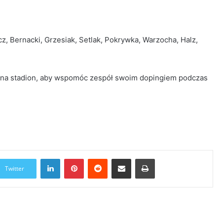
z, Bernacki, Grzesiak, Setlak, Pokrywka, Warzocha, Halz,
a na stadion, aby wspomóc zespół swoim dopingiem podczas
LinkedIn
Pinterest
Reddit
Udostępnij przez Email
Drukuj
Twitter