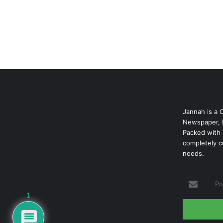
Jannah is a 
Newspaper, 
Packed with 
completely c
needs.
Podaj
swój
1
adres
mailowy