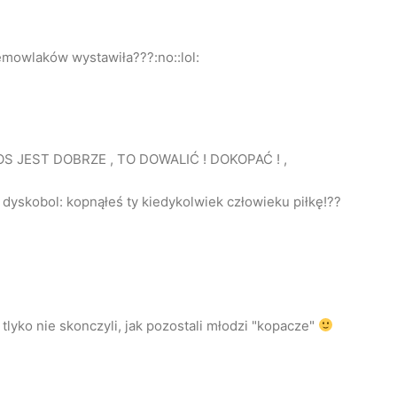
mowlaków wystawiła???:no::lol:
COS JEST DOBRZE , TO DOWALIĆ ! DOKOPAĆ ! ,
dyskobol: kopnąłeś ty kiedykolwiek człowieku piłkę!??
lyko nie skonczyli, jak pozostali młodzi "kopacze"