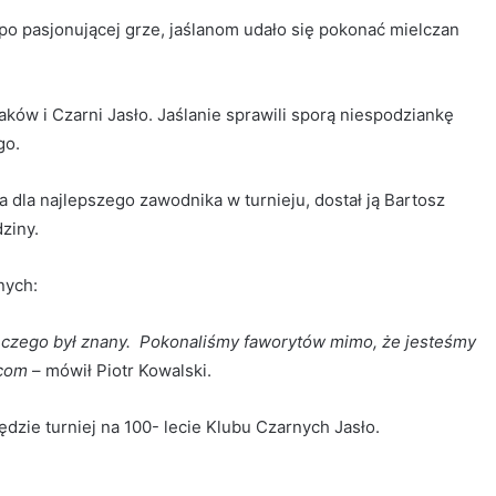
, po pasjonującej grze, jaślanom udało się pokonać mielczan
raków i Czarni Jasło. Jaślanie sprawili sporą niespodziankę
go.
 dla najlepszego zawodnika w turnieju, dostał ją Bartosz
ziny.
nych:
z czego był znany. Pokonaliśmy faworytów mimo, że jesteśmy
pcom
– mówił Piotr Kowalski.
dzie turniej na 100- lecie Klubu Czarnych Jasło.