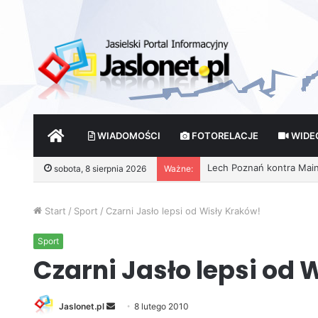
START
WIADOMOŚCI
FOTORELACJE
WIDE
sobota, 8 sierpnia 2026
Ważne:
Start
/
Sport
/
Czarni Jasło lepsi od Wisły Kraków!
Sport
Czarni Jasło lepsi od 
Jaslonet.pl
S
8 lutego 2010