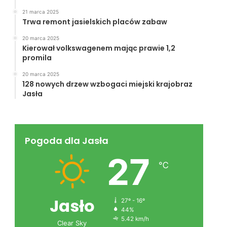
21 marca 2025
Trwa remont jasielskich placów zabaw
20 marca 2025
Kierował volkswagenem mając prawie 1,2
promila
20 marca 2025
128 nowych drzew wzbogaci miejski krajobraz
Jasła
Pogoda dla Jasła
27
℃
Jasło
27º - 16º
44%
5.42 km/h
Clear Sky