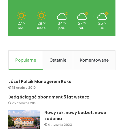
27
28
34
27
25
℃
℃
℃
℃
℃
sob.
niedz.
pon.
wt.
śr.
Popularne
Ostatnie
Komentowane
Józef Folcik Managerem Roku
18 grudnia 2010
Będą ściągać abonament 5 lat wstecz
25 czerwca 2016
Nowy rok, nowy budżet, nowe
zadania
4 stycznia 2023