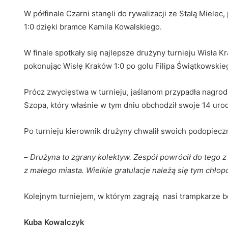
W półfinale Czarni stanęli do rywalizacji ze Stalą Mielec
1:0 dzięki bramce Kamila Kowalskiego.
W finale spotkały się najlepsze drużyny turnieju Wisła K
pokonując Wisłę Kraków 1:0 po golu Filipa Świątkowskie
Prócz zwycięstwa w turnieju, jaślanom przypadła nagroda
Szopa, który właśnie w tym dniu obchodził swoje 14 urod
Po turnieju kierownik drużyny chwalił swoich podopiecz
–
Drużyna to zgrany kolektyw. Zespół powrócił do tego 
z małego miasta. Wielkie gratulacje należą się tym chło
Kolejnym turniejem, w którym zagrają nasi trampkarze bę
Kuba Kowalczyk