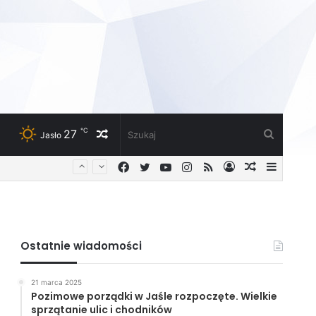
℃
27
Losowy
Szukaj
Jasło
Facebook
Twitter
YouTube
Instagram
RSS
Zaloguj
Losowy
Sideba
artykuł
artykuł
Ostatnie wiadomości
21 marca 2025
Pozimowe porządki w Jaśle rozpoczęte. Wielkie
sprzątanie ulic i chodników