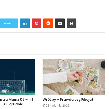
LinkedIn
Pinterest
Reddit
Udostępnij przez Email
Drukuj
Twitter
ntra Mainz 05 – hit
Wróżby – Prawda czy Fikcja?
 już 11 grudnia
22 kwietnia 2025