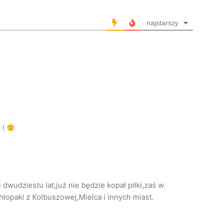
*
najstarszy
 !
dwudziestu lat,już nie będzie kopał piłki,zaś w
opaki z Kolbuszowej,Mielca i innych miast.