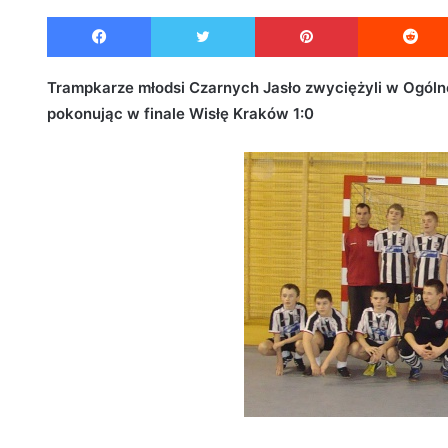
e
Facebook
Twitter
Pinterest
n
d
a
Trampkarze młodsi Czarnych Jasło zwyciężyli w Ogóln
n
pokonując w finale Wisłę Kraków 1:0
e
m
a
i
l