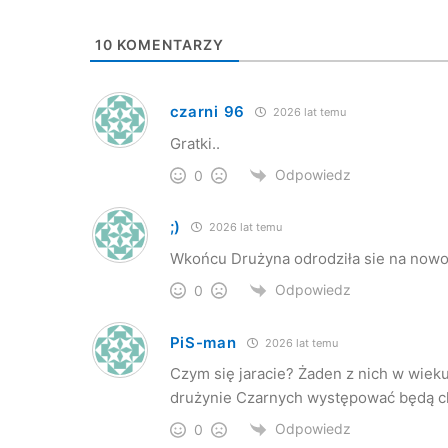
10
KOMENTARZY
czarni 96
2026 lat temu
Gratki..
Odpowiedz
0
;)
2026 lat temu
Wkońcu Drużyna odrodziła sie na nowo
Odpowiedz
0
PiS-man
2026 lat temu
Czym się jaracie? Żaden z nich w wieku 
drużynie Czarnych występować będą chł
Odpowiedz
0