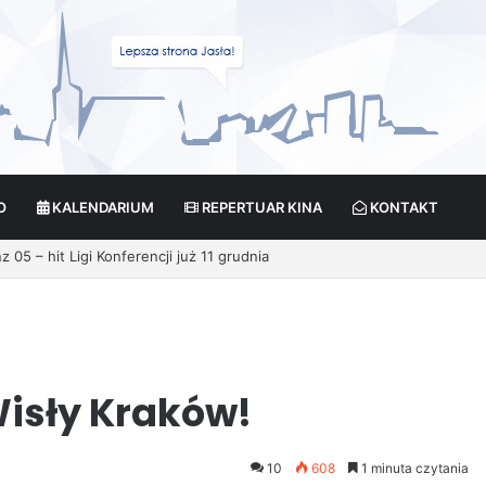
O
KALENDARIUM
REPERTUAR KINA
KONTAKT
Wisły Kraków!
10
608
1 minuta czytania