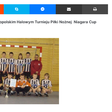
Reddit
Skype
Messenger
Udostępnij przez Email
Drukuj
opolskim Halowym Turnieju Piłki Nożnej Niagara Cup