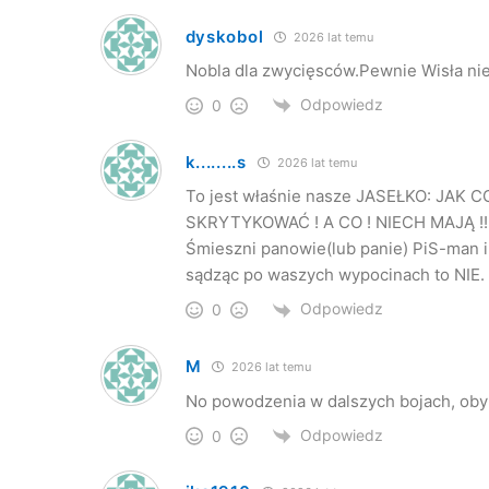
dyskobol
2026 lat temu
Nobla dla zwycięsców.Pewnie Wisła nie
Odpowiedz
0
k........s
2026 lat temu
To jest właśnie nasze JASEŁKO: JAK 
SKRYTYKOWAĆ ! A CO ! NIECH MAJĄ !!
Śmieszni panowie(lub panie) PiS-man i 
sądząc po waszych wypocinach to NIE.
Odpowiedz
0
M
2026 lat temu
No powodzenia w dalszych bojach, oby t
Odpowiedz
0