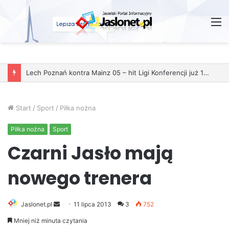
M
Start
/
Sport
/
Piłka nożna
Piłka nożna
Sport
Czarni Jasło mają
nowego trenera
Jaslonet.pl
S
11 lipca 2013
3
752
e
Mniej niż minuta czytania
n