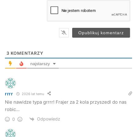
a
i
l
*
3
KOMENTARZY
najstarszy
rrrr
2026 lat temu
Nie nawidze typa grrrr! Frajer za 2 kola przyszedl do nas
robic…
Odpowiedz
0