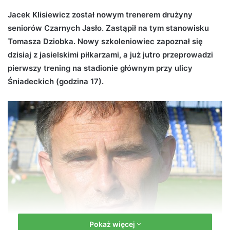
d
Jacek Klisiewicz został nowym trenerem drużyny
a
seniorów Czarnych Jasło. Zastąpił na tym stanowisku
n
Tomasza Dziobka. Nowy szkoleniowiec zapoznał się
e
dzisiaj z jasielskimi piłkarzami, a już jutro przeprowadzi
m
pierwszy trening na stadionie głównym przy ulicy
a
Śniadeckich (godzina 17).
i
l
Pokaż więcej