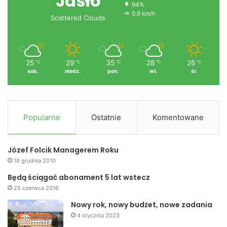
Jasło
94%
0.9 km/h
Scattered Clouds
25
29
35
28
26
℃
℃
℃
℃
℃
sob.
niedz.
pon.
wt.
śr.
Popularne
Ostatnie
Komentowane
Józef Folcik Managerem Roku
18 grudnia 2010
Będą ściągać abonament 5 lat wstecz
25 czerwca 2016
Nowy rok, nowy budżet, nowe zadania
4 stycznia 2023