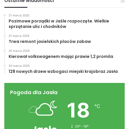
Ostatnie wiadomości
21 marca 2025
Pozimowe porządki w Jaśle rozpoczęte. Wielkie
sprzątanie ulic i chodników
21 marca 2025
Trwa remont jasielskich placów zabaw
20 marca 2025
Kierował volkswagenem mając prawie 1,2 promila
20 marca 2025
128 nowych drzew wzbogaci miejski krajobraz Jasła
Pogoda dla Jasła
18
℃
25º - 16º