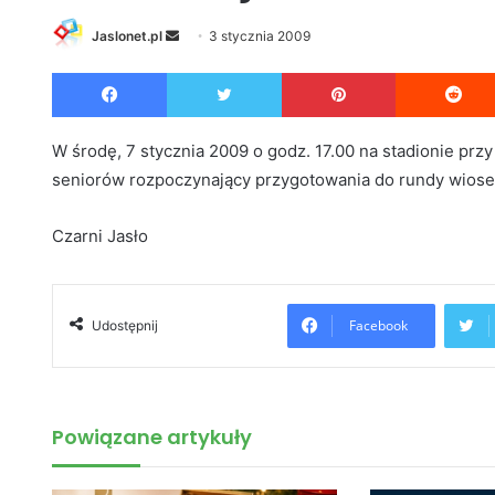
Jaslonet.pl
S
3 stycznia 2009
e
Facebook
Twitter
Pinterest
n
d
a
W środę, 7 stycznia 2009 o godz. 17.00 na stadionie przy
n
seniorów rozpoczynający przygotowania do rundy wiose
e
m
Czarni Jasło
a
i
l
Facebook
Udostępnij
Powiązane artykuły