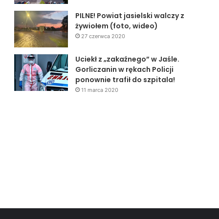
PILNE! Powiat jasielski walczy z
żywiołem (foto, wideo)
27 czerwca 2020
Uciekł z „zakaźnego” w Jaśle.
Gorliczanin w rękach Policji
ponownie trafił do szpitala!
11 marca 2020