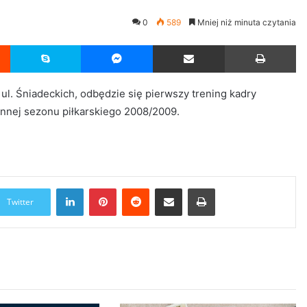
0
589
Mniej niż minuta czytania
Reddit
Skype
Messenger
Udostępnij przez Email
Drukuj
 ul. Śniadeckich, odbędzie się pierwszy trening kadry
nnej sezonu piłkarskiego 2008/2009.
LinkedIn
Pinterest
Reddit
Udostępnij przez Email
Drukuj
Twitter