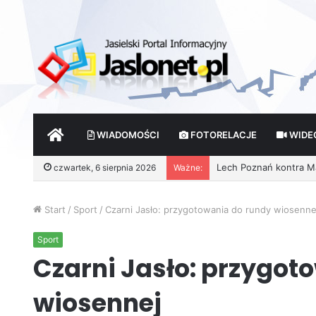
START
WIADOMOŚCI
FOTORELACJE
WIDE
Lech Poznań kontra Mai
czwartek, 6 sierpnia 2026
Ważne:
Start
/
Sport
/
Czarni Jasło: przygotowania do rundy wiosenne
Sport
Czarni Jasło: przygot
wiosennej