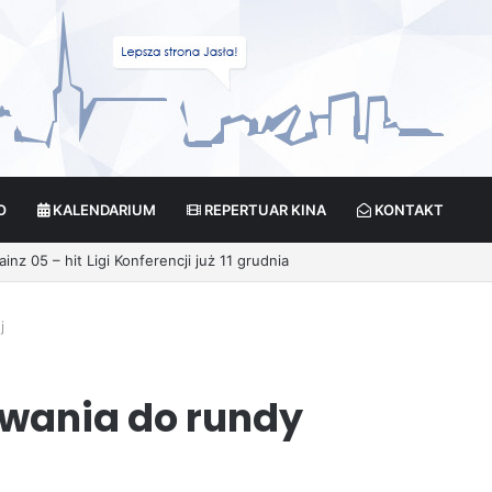
O
KALENDARIUM
REPERTUAR KINA
KONTAKT
nz 05 – hit Ligi Konferencji już 11 grudnia
j
owania do rundy