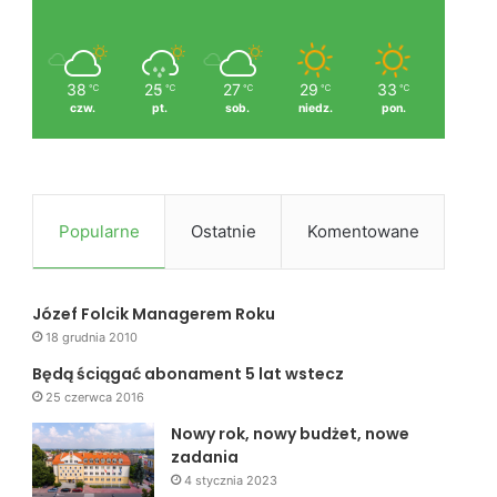
38
25
27
29
33
℃
℃
℃
℃
℃
czw.
pt.
sob.
niedz.
pon.
Popularne
Ostatnie
Komentowane
Józef Folcik Managerem Roku
18 grudnia 2010
Będą ściągać abonament 5 lat wstecz
25 czerwca 2016
Nowy rok, nowy budżet, nowe
zadania
4 stycznia 2023