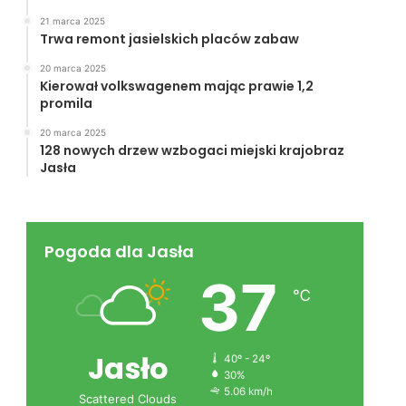
21 marca 2025
Trwa remont jasielskich placów zabaw
20 marca 2025
Kierował volkswagenem mając prawie 1,2
promila
20 marca 2025
128 nowych drzew wzbogaci miejski krajobraz
Jasła
Pogoda dla Jasła
37
℃
Jasło
40º - 24º
30%
5.06 km/h
Scattered Clouds