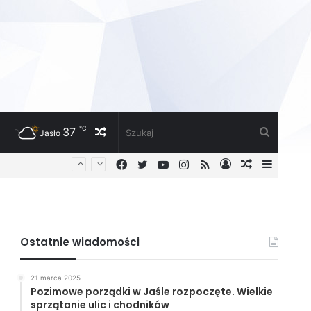
℃
37
Losowy
Szukaj
Jasło
Facebook
Twitter
YouTube
Instagram
RSS
Zaloguj
Losowy
Sideba
artykuł
artykuł
Ostatnie wiadomości
21 marca 2025
Pozimowe porządki w Jaśle rozpoczęte. Wielkie
sprzątanie ulic i chodników