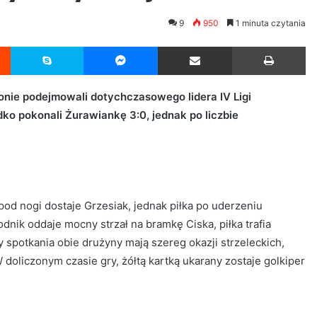
9
950
1 minuta czytania
Reddit
Skype
Messenger
Udostępnij przez Email
Drukuj
onie podejmowali dotychczasowego lidera IV Ligi
o pokonali Żurawiankę 3:0, jednak po liczbie
od nogi dostaje Grzesiak, jednak piłka po uderzeniu
dnik oddaje mocny strzał na bramkę Ciska, piłka trafia
y spotkania obie drużyny mają szereg okazji strzeleckich,
 doliczonym czasie gry, żółtą kartką ukarany zostaje golkiper