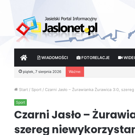
START
WIADOMOŚCI
FOTORELACJE
WIDE
Wróżby – Prawda czy Fik
piątek, 7 sierpnia 2026
Ważne:
Start
/
Sport
/
Czarni Jasło – Żurawianka Żurawica 3:0, szereg
Sport
Czarni Jasło – Żurawi
szereg niewykorzystan