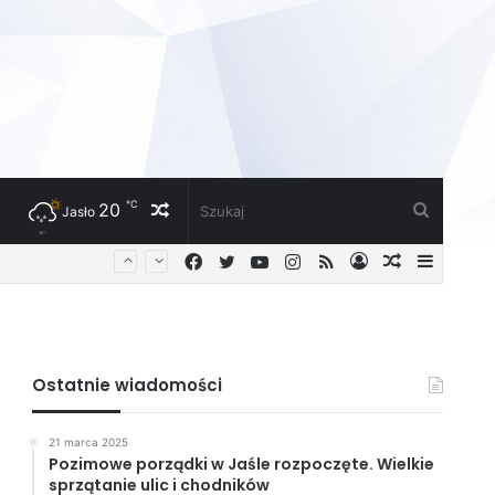
℃
20
Losowy
Szukaj
Jasło
Facebook
Twitter
YouTube
Instagram
RSS
Zaloguj
Losowy
Sideba
artykuł
artykuł
Ostatnie wiadomości
21 marca 2025
Pozimowe porządki w Jaśle rozpoczęte. Wielkie
sprzątanie ulic i chodników