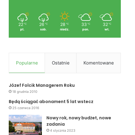
22
26
28
33
32
℃
℃
℃
℃
℃
pt.
sob.
niedz.
pon.
wt.
Popularne
Ostatnie
Komentowane
Józef Folcik Managerem Roku
18 grudnia 2010
Będą ściągać abonament 5 lat wstecz
25 czerwca 2016
Nowy rok, nowy budżet, nowe
zadania
4 stycznia 2023