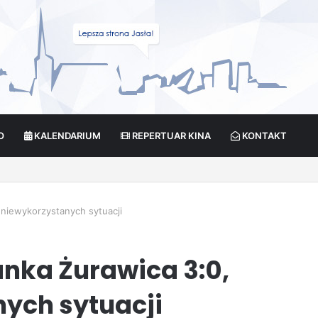
O
KALENDARIUM
REPERTUAR KINA
KONTAKT
cja?
 niewykorzystanych sytuacji
anka Żurawica 3:0,
ych sytuacji