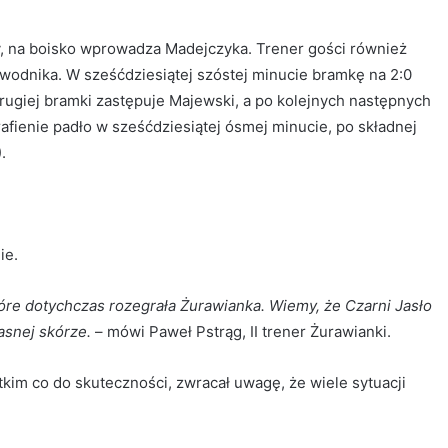
y, na boisko wprowadza Madejczyka. Trener gości również
odnika. W sześćdziesiątej szóstej minucie bramkę na 2:0
rugiej bramki zastępuje Majewski, a po kolejnych następnych
afienie padło w sześćdziesiątej ósmej minucie, po składnej
.
ie.
óre dotychczas rozegrała Żurawianka. Wiemy, że Czarni Jasło
asnej skórze.
– mówi Paweł Pstrąg, II trener Żurawianki.
kim co do skuteczności, zwracał uwagę, że wiele sytuacji