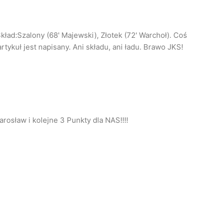
kład:Szalony (68' Majewski), Złotek (72' Warchoł). Coś
rtykuł jest napisany. Ani składu, ani ładu. Brawo JKS!
rosław i kolejne 3 Punkty dla NAS!!!!