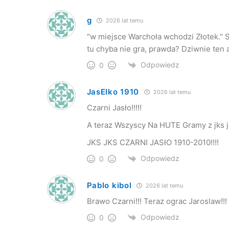
g
2026 lat temu
"w miejsce Warchoła wchodzi Złotek." S
tu chyba nie gra, prawda? Dziwnie ten a
Odpowiedz
0
JasElko 1910
2026 lat temu
Czarni Jasło!!!!!
A teraz Wszyscy Na HUTE Gramy z jks ja
JKS JKS CZARNI JASłO 1910-2010!!!!
Odpowiedz
0
Pablo kibol
2026 lat temu
Brawo Czarni!!! Teraz ograc Jaroslaw!!!
Odpowiedz
0