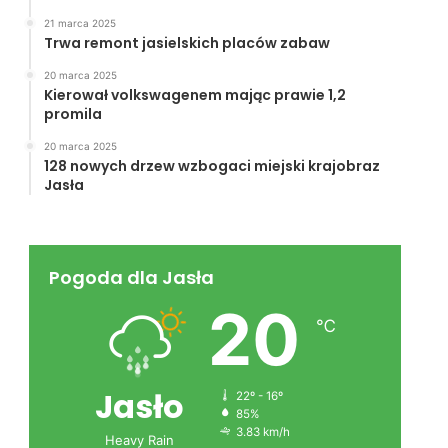
21 marca 2025
Trwa remont jasielskich placów zabaw
20 marca 2025
Kierował volkswagenem mając prawie 1,2
promila
20 marca 2025
128 nowych drzew wzbogaci miejski krajobraz
Jasła
Pogoda dla Jasła
20
℃
Jasło
22º - 16º
85%
3.83 km/h
Heavy Rain