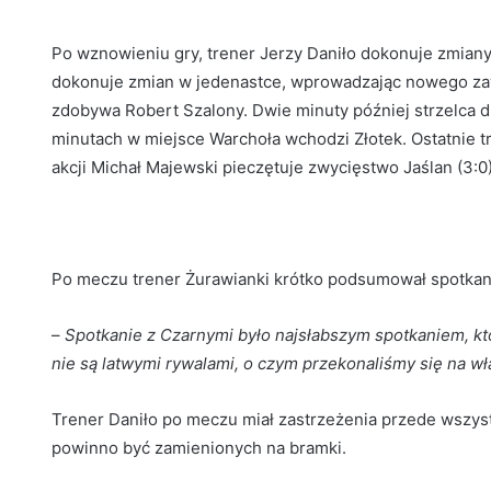
Po wznowieniu gry, trener Jerzy Daniło dokonuje zmian
dokonuje zmian w jedenastce, wprowadzając nowego zaw
zdobywa Robert Szalony. Dwie minuty później strzelca d
minutach w miejsce Warchoła wchodzi Złotek. Ostatnie tr
akcji Michał Majewski pieczętuje zwycięstwo Jaślan (3:0)
Po meczu trener Żurawianki krótko podsumował spotkan
–
Spotkanie z Czarnymi było najsłabszym spotkaniem, kt
nie są latwymi rywalami, o czym przekonaliśmy się na wł
Trener Daniło po meczu miał zastrzeżenia przede wszyst
powinno być zamienionych na bramki.