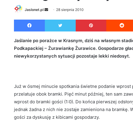
Jaslonet.pl
S
28 sierpnia 2010
e
Facebook
Twitter
Pinterest
n
d
a
Jaślanie po porażce w Krasnym, dziś na własnym stadi
n
Podkapackiej – Żurawiankę Żurawice. Gospodarze gładk
e
niewykorzystanych sytuacji pozostaje lekki niedosyt.
m
a
i
l
Już w ósmej minucie spotkania świetne podanie wprost p
przelatuje obok bramki. Pięć minut później, ten sam zawo
wprost do bramki gości (1:0). Do końca pierwszej odsłon
jednak żadna z nich nie zostaje zamieniona na bramkę. W
gości za dyskusję z kibicami gospodarzy.