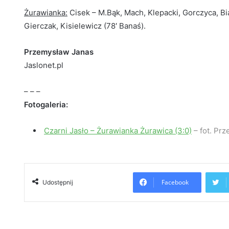
Żurawianka:
Cisek – M.Bąk, Mach, Klepacki, Gorczyca, Bia
Gierczak, Kisielewicz (78′ Banaś).
Przemysław Janas
Jaslonet.pl
– – –
Fotogaleria:
Czarni Jasło – Żurawianka Żurawica (3:0)
– fot. Pr
Facebook
Udostępnij