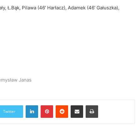
ły, Ł.Bąk, Pilawa (46′ Harłacz), Adamek (46′ Gałuszka),
zemysław Janas
LinkedIn
Pinterest
Reddit
Udostępnij przez Email
Drukuj
Twitter