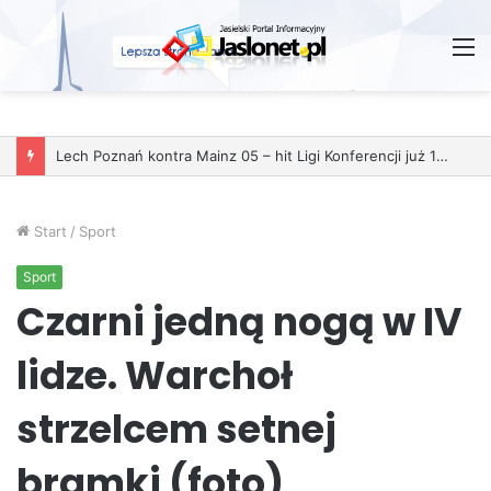
M
Lech Poznań kontra Mainz 05 – hit Ligi Konferencji już 11 grudnia
Start
/
Sport
Sport
Czarni jedną nogą w IV
lidze. Warchoł
strzelcem setnej
bramki (foto)