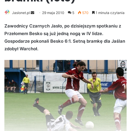
Jaslonet.pl
S
29 maja 2010
5
570
1 minuta czytania
e
Zawodnicy Czarnych Jasło, po dzisiejszym spotkaniu z
n
Przełomem Besko są już jedną nogą w IV lidze.
d
Gospodarze pokonali Besko 6:1. Setną bramkę dla Jaślan
a
n
zdobył Warchoł.
e
m
a
i
l