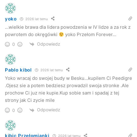
yoko
2026 lat temu
…wielkie brawa dla lidera powodzenia w IV lidze a za rok z
–
Bardzo się cieszę z tego, że zdobyłem setną bramkę dla
powrotem do okręgówki
yoko Przełom Forever…
klubu, którego jestem wychowankiem. Mam nadzieję, że
zapiszę się tą bramką do historii klubu
– mówi, Marcin
Odpowiedz
0
Warchoł, zdobywca setnej bramki.
–
Wynik pierwszej połowy trochę usprawiedliwia naszą
Pablo kibol
2026 lat temu
grę, ponieważ prowadząc 3:0, moi zawodnicy nie grali już
Yoko wracaj do swojej budy w Besku…kupilem Ci Peedigre
z tak wielkim zaangażowaniem. Dali dużo swobody
.Ojesz sie a potem bedziesz prowadzil swoja stronke .Ale
przeciwnikowi, który doszedł do kilku pozycji bramkowych,
prochow Ci juz nie kupie.Kup sobie sam i spadaj z tej
których na szczęście nie wykorzystał. Po dzisiejszym
strony jak Ci zycie mile
spotkaniu właściwie awansowaliśmy do IV ligi. Także miłe
Odpowiedz
0
zakończenie spotkania
. – mówi Jerzy Daniło, Trener JKS
Czarni Jasło 1910.
kibic Przełomianki
2026 lat temu