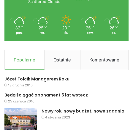
Scattered Clouds
32
25
23
25
26
℃
℃
℃
℃
℃
pon.
wt.
śr.
czw.
pt.
Popularne
Ostatnie
Komentowane
Józef Folcik Managerem Roku
18 grudnia 2010
Będą ściągać abonament 5 lat wstecz
25 czerwca 2016
Nowy rok, nowy budżet, nowe zadania
4 stycznia 2023