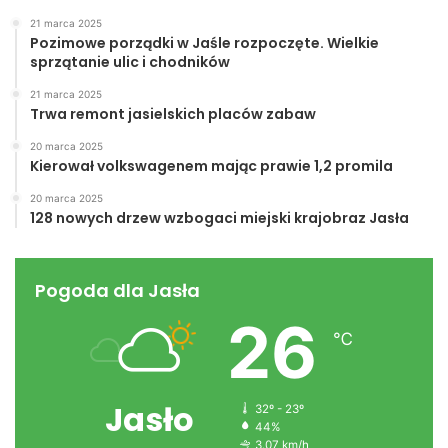
21 marca 2025
Pozimowe porządki w Jaśle rozpoczęte. Wielkie
sprzątanie ulic i chodników
21 marca 2025
Trwa remont jasielskich placów zabaw
20 marca 2025
Kierował volkswagenem mając prawie 1,2 promila
20 marca 2025
128 nowych drzew wzbogaci miejski krajobraz Jasła
Pogoda dla Jasła
26
℃
Jasło
32º - 23º
44%
3.07 km/h