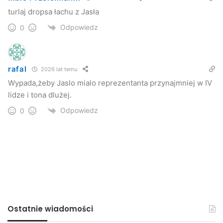
Zawody poprowadzili sędziowie: Szelc, Krężałek, Łuksa.
turlaj dropsa łachu z Jasła
Przemysław Janas
Odpowiedz
0
Jaslonet.pl
– – –
rafal
2026 lat temu
Wypada,żeby Jaslo mialo reprezentanta przynajmniej w IV
lidze i tona dlużej.
Odpowiedz
0
Ostatnie wiadomości