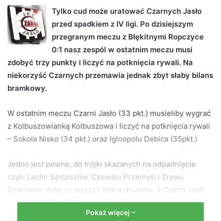
d
Tylko cud może uratować Czarnych Jasło
a
przed spadkiem z IV ligi. Po dzisiejszym
n
przegranym meczu z Błękitnymi Ropczyce
e
0:1 nasz zespól w ostatnim meczu musi
m
zdobyć trzy punkty i liczyć na potknięcia rywali. Na
a
niekorzyść Czarnych przemawia jednak zbyt słaby bilans
i
bramkowy.
l
W ostatnim meczu Czarni Jasło (33 pkt.) musieliby wygrać
z Kolbuszowianką Kolbuszowa i liczyć na potknięcia rywali
– Sokoła Nisko (34 pkt.) oraz Igloopolu Debica (35pkt.)
Jedno jest pewne, do trójki skazanych na odpadnięcie
czyli: Lechii Sędziszów, Czuwaju Przemyśl i Zrywu
Dzikowiec dołączy jeszcze jedna drużyna. A Czarni Jasło
mają na to największe szanse.
Pokaż więcej