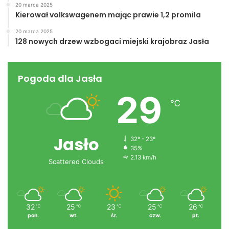
20 marca 2025
Kierował volkswagenem mając prawie 1,2 promila
20 marca 2025
128 nowych drzew wzbogaci miejski krajobraz Jasła
Pogoda dla Jasła
29
℃
Jasło
32º - 23º
35%
2.13 km/h
Scattered Clouds
32
25
23
25
26
℃
℃
℃
℃
℃
pon.
wt.
śr.
czw.
pt.