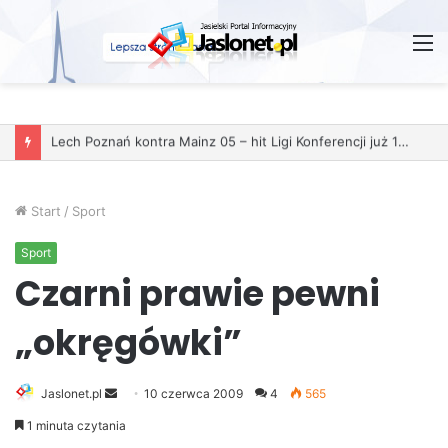
M
Start
/
Sport
Sport
Czarni prawie pewni
„okręgówki”
Jaslonet.pl
S
10 czerwca 2009
4
565
e
1 minuta czytania
n