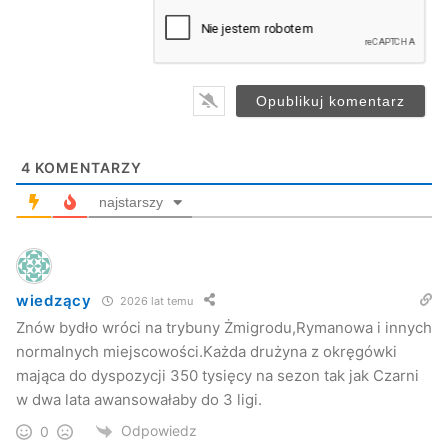
a
i
l
*
4
KOMENTARZY
najstarszy
wiedzący
2026 lat temu
Znów bydło wróci na trybuny Żmigrodu,Rymanowa i innych
normalnych miejscowości.Każda drużyna z okręgówki
mająca do dyspozycji 350 tysięcy na sezon tak jak Czarni
w dwa lata awansowałaby do 3 ligi.
Odpowiedz
0