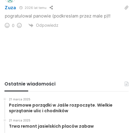
Zuza
2026 lat temu
pogratulowal panowie (podkreslam przez male p)!!
Odpowiedz
0
Ostatnie wiadomości
21 marca 2025
Pozimowe porządki w Jaśle rozpoczęte. Wielkie
sprzątanie ulic i chodników
21 marca 2025
Trwa remont jasielskich placów zabaw