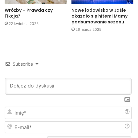
Wróżby – Prawda czy
Nowe lodowisko w Jaśle
Fikcja?
okazało się hitem! Mamy
podsumowanie sezonu
22 kwietnia 2025
26 marca 2025
Subscribe
I
m
i
E
ę
-
*
m