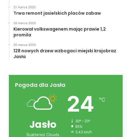
21 marca 2025
Trwa remont jasielskich placów zabaw
20 marca 2025
Kierował volkswagenem mając prawie 1,2
promila
20 marca 2025
128 nowych drzew wzbogaci miejski krajobraz
Jasła
Pogoda dla Jasła
24
℃
Jasło
30º - 20º
85%
3.43 km/h
Scattered Clouds