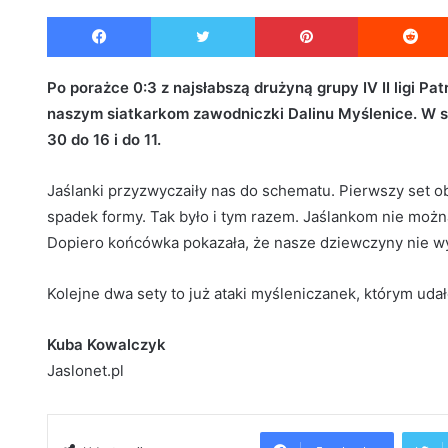
e
Facebook
Twitter
Pinterest
n
d
a
Po porażce 0:3 z najsłabszą drużyną grupy IV II ligi Pa
n
naszym siatkarkom zawodniczki Dalinu Myślenice. W s
e
30 do 16 i do 11.
m
a
Jaślanki przyzwyczaiły nas do schematu. Pierwszy set ob
i
spadek formy. Tak było i tym razem. Jaślankom nie możn
l
Dopiero końcówka pokazała, że nasze dziewczyny nie wy
Kolejne dwa sety to już ataki myśleniczanek, którym udał
Kuba Kowalczyk
Jaslonet.pl