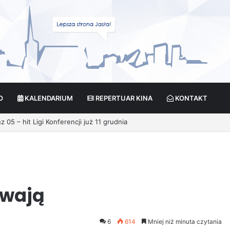
O
KALENDARIUM
REPERTUAR KINA
KONTAKT
ywają
6
614
Mniej niż minuta czytania