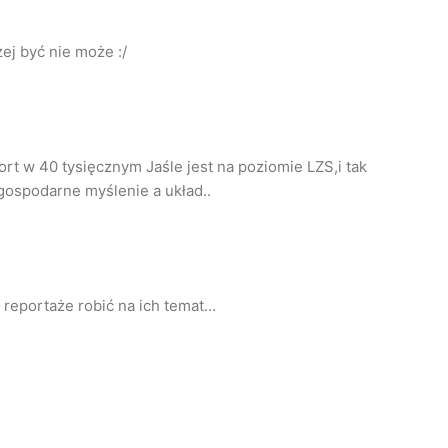
żej być nie może :/
t w 40 tysięcznym Jaśle jest na poziomie LZS,i tak
 gospodarne myślenie a układ..
 reportaże robić na ich temat…