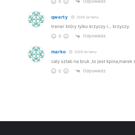
Odpowiedz
0
qwerty
2026 lat temu
trener który tylko krzyczy i… krzyczy.
Odpowiedz
0
marko
2026 lat temu
caly sztab na bruk ,to jest kpina,marek 
Odpowiedz
0