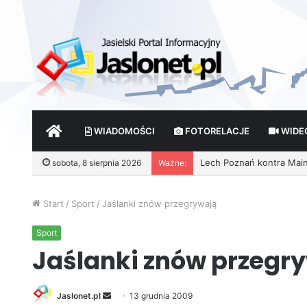
START
WIADOMOŚCI
FOTORELACJE
WIDE
sobota, 8 sierpnia 2026
Ważne:
Start
/
Sport
/
Jaślanki znów przegrywają
Sport
Jaślanki znów przegr
Jaslonet.pl
S
13 grudnia 2009