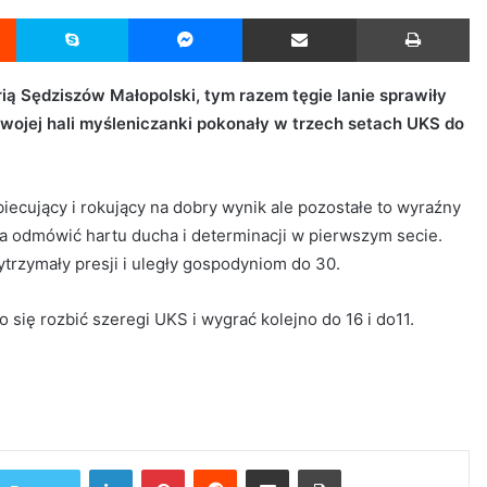
Reddit
Skype
Messenger
Udostępnij przez Email
Drukuj
trią Sędziszów Małopolski, tym razem tęgie lanie sprawiły
wojej hali myśleniczanki pokonały w trzech setach UKS do
iecujący i rokujący na dobry wynik ale pozostałe to wyraźny
a odmówić hartu ducha i determinacji w pierwszym secie.
trzymały presji i uległy gospodyniom do 30.
o się rozbić szeregi UKS i wygrać kolejno do 16 i do11.
LinkedIn
Pinterest
Reddit
Udostępnij przez Email
Drukuj