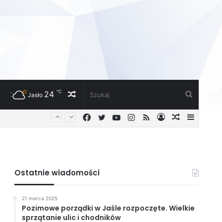
℃
24
Losowy
Szukaj
Jasło
Facebook
Twitter
YouTube
Instagram
RSS
Zaloguj
Losowy
Sideba
artykuł
artykuł
Ostatnie wiadomości
21 marca 2025
Pozimowe porządki w Jaśle rozpoczęte. Wielkie
sprzątanie ulic i chodników