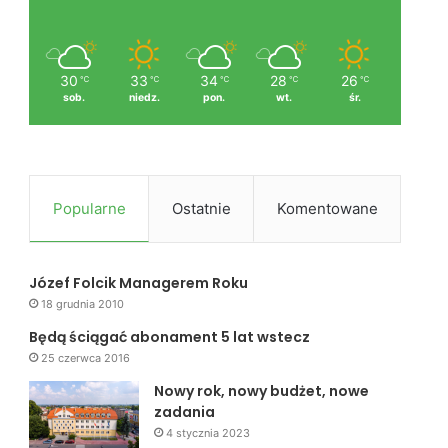
30
33
34
28
26
℃
℃
℃
℃
℃
sob.
niedz.
pon.
wt.
śr.
Popularne
Ostatnie
Komentowane
Józef Folcik Managerem Roku
18 grudnia 2010
Będą ściągać abonament 5 lat wstecz
25 czerwca 2016
Nowy rok, nowy budżet, nowe
zadania
4 stycznia 2023