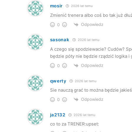
mosir
2026 lat temu
Zmienić trenera albo coś bo tak już dłu
Odpowiedz
0
sasonak
2026 lat temu
A czego się spodziewacie? Cudów? Spor
będzie póty nie będzie rządzić logika i
Odpowiedz
0
qwerty
2026 lat temu
Sie nauczą grać to można będzie jakieś
Odpowiedz
0
ja2132
2026 lat temu
co to za TRENER:upset: