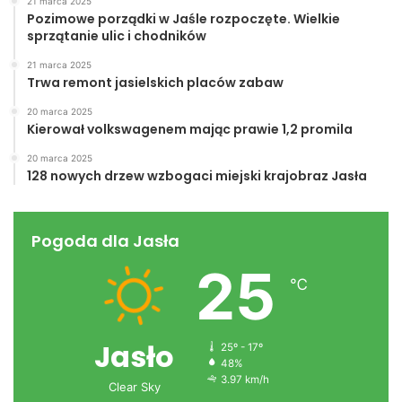
21 marca 2025
Pozimowe porządki w Jaśle rozpoczęte. Wielkie
sprzątanie ulic i chodników
21 marca 2025
Trwa remont jasielskich placów zabaw
20 marca 2025
Kierował volkswagenem mając prawie 1,2 promila
20 marca 2025
128 nowych drzew wzbogaci miejski krajobraz Jasła
Pogoda dla Jasła
25
℃
Jasło
25º - 17º
48%
3.97 km/h
Clear Sky