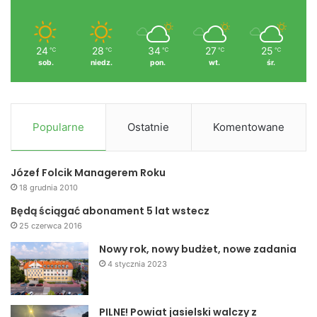
24
28
34
27
25
℃
℃
℃
℃
℃
sob.
niedz.
pon.
wt.
śr.
Popularne
Ostatnie
Komentowane
Józef Folcik Managerem Roku
18 grudnia 2010
Będą ściągać abonament 5 lat wstecz
25 czerwca 2016
Nowy rok, nowy budżet, nowe zadania
4 stycznia 2023
PILNE! Powiat jasielski walczy z