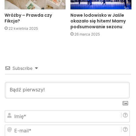
Żmigród – Solgam
Wróżby – Prawda czy
Nowe lodowisko w Jaśle
Fikcja?
okazało się hitem! Mamy
Lider – Jafar
podsumowanie sezonu
22 kwietnia 2025
e6 – Pektowin
26 marca 2025
( KB )
Subscribe
I
m
i
E
ę
-
*