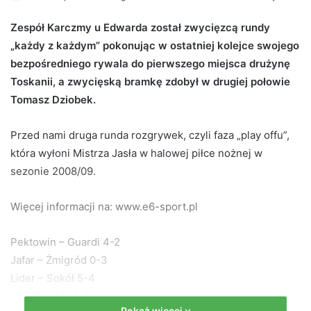
e
Zespół Karczmy u Edwarda został zwycięzcą rundy
n
„każdy z każdym” pokonując w ostatniej kolejce swojego
d
bezpośredniego rywala do pierwszego miejsca drużynę
a
n
Toskanii, a zwycięską bramkę zdobył w drugiej połowie
e
Tomasz Dziobek.
m
a
Przed nami druga runda rozgrywek, czyli faza „play offu”,
i
która wyłoni Mistrza Jasła w halowej piłce nożnej w
l
sezonie 2008/09.
Więcej informacji na: www.e6-sport.pl
Pektowin – Guardi 4-2
Jafar – Żmigród 0-3
Lider – Sokół 5-4
e6 – Temida 1-4
Pokaż więcej