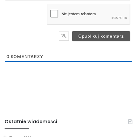
m
a
i
l
*
0
KOMENTARZY
Ostatnie wiadomości