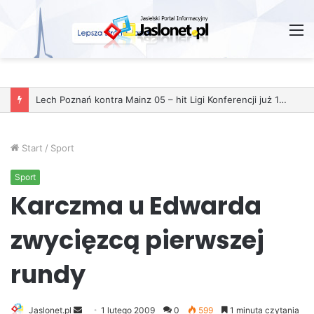
M
Start
/
Sport
Sport
Karczma u Edwarda
zwycięzcą pierwszej
rundy
Jaslonet.pl
S
1 lutego 2009
0
599
1 minuta czytania