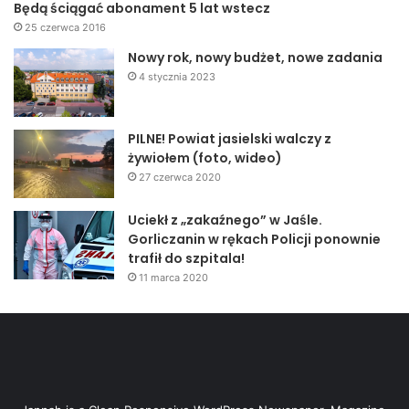
Będą ściągać abonament 5 lat wstecz
25 czerwca 2016
Nowy rok, nowy budżet, nowe zadania
4 stycznia 2023
PILNE! Powiat jasielski walczy z
żywiołem (foto, wideo)
27 czerwca 2020
Uciekł z „zakaźnego” w Jaśle.
Gorliczanin w rękach Policji ponownie
trafił do szpitala!
11 marca 2020