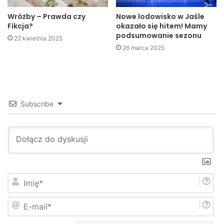
Wróżby – Prawda czy
Nowe lodowisko w Jaśle
Fikcja?
okazało się hitem! Mamy
podsumowanie sezonu
22 kwietnia 2025
26 marca 2025
Subscribe
I
m
i
E
ę
-
*
m