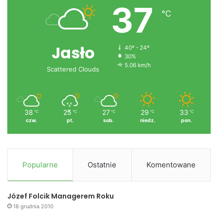
37
℃
Jasło
40º - 24º
30%
5.06 km/h
Scattered Clouds
38
25
27
29
33
℃
℃
℃
℃
℃
czw.
pt.
sob.
niedz.
pon.
Popularne
Ostatnie
Komentowane
Józef Folcik Managerem Roku
18 grudnia 2010