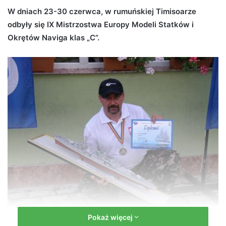
d
W dniach 23-30 czerwca, w rumuńskiej Timisoarze
a
odbyły się IX Mistrzostwa Europy Modeli Statków i
n
Okrętów Naviga klas „C”.
e
m
a
i
l
Pokaż więcej