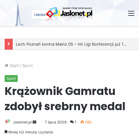
M
Lech Poznań kontra Mainz 05 – hit Ligi Konferencji już 11 grudnia
Start
/
Sport
Sport
Krążownik Gamratu
zdobył srebrny medal
Jaslonet.pl
S
7 lipca 2009
1
580
e
Mniej niż minuta czytania
n