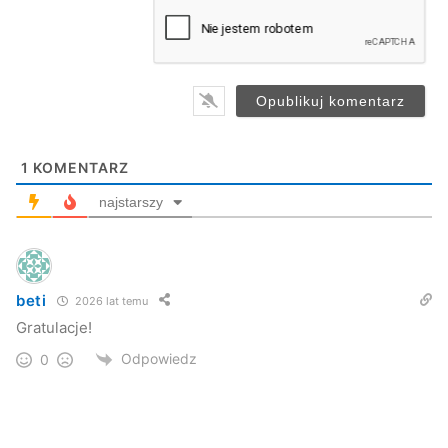
a
i
l
*
1
KOMENTARZ
najstarszy
beti
2026 lat temu
Gratulacje!
Odpowiedz
Gamrat Jasło
0