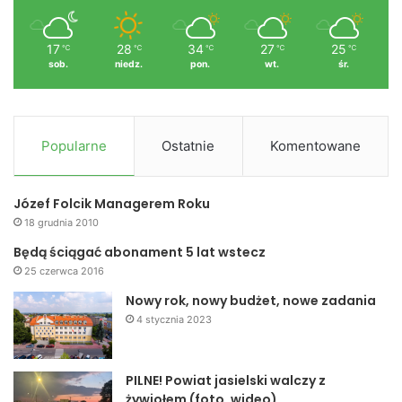
17
28
34
27
25
℃
℃
℃
℃
℃
sob.
niedz.
pon.
wt.
śr.
Popularne
Ostatnie
Komentowane
Józef Folcik Managerem Roku
18 grudnia 2010
Będą ściągać abonament 5 lat wstecz
25 czerwca 2016
Nowy rok, nowy budżet, nowe zadania
4 stycznia 2023
PILNE! Powiat jasielski walczy z
żywiołem (foto, wideo)