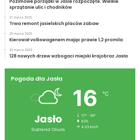
Pozimowe porządki w Jaśle rozpoczęte. Wielkie
sprzątanie ulic i chodników
21 marca 2025
Trwa remont jasielskich placów zabaw
20 marca 2025
Kierował volkswagenem mając prawie 1,2 promila
20 marca 2025
128 nowych drzew wzbogaci miejski krajobraz Jasła
Pogoda dla Jasła
16
℃
Jasło
17º - 16º
63%
4.03 km/h
Scattered Clouds