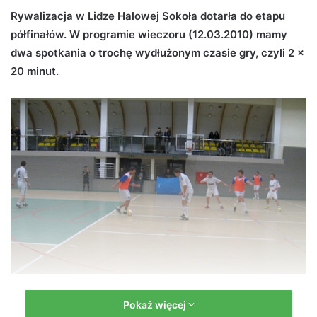
d
Rywalizacja w Lidze Halowej Sokoła dotarła do etapu
a
półfinałów. W programie wieczoru (12.03.2010) mamy
n
dwa spotkania o trochę wydłużonym czasie gry, czyli 2 x
e
20 minut.
m
a
i
l
Pokaż więcej
Organizatorzy ustalili następujące godziny rozpoczęcia