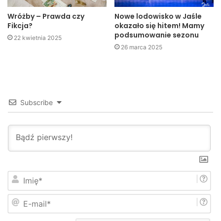
Wróżby – Prawda czy
Nowe lodowisko w Jaśle
Fikcja?
okazało się hitem! Mamy
podsumowanie sezonu
22 kwietnia 2025
26 marca 2025
Subscribe
I
m
i
E
ę
-
*
m