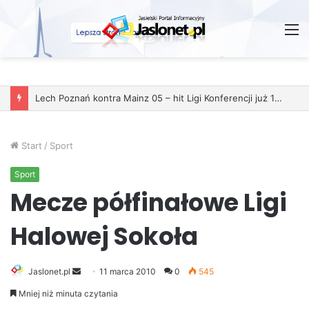
M
Lech Poznań kontra Mainz 05 – hit Ligi Konferencji już 11 grudnia
Start
/
Sport
Sport
Mecze półfinałowe Ligi
Halowej Sokoła
Jaslonet.pl
S
11 marca 2010
0
545
e
Mniej niż minuta czytania
n