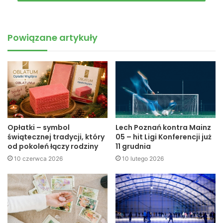
meczy:
godz. 19.00: Nowy Żmigród – Solidarność Gamrat
Powiązane artykuły
godz. 20.00: Skensy Sztos – Towarzystwo Sportowe Sokół
e6
Opłatki – symbol
Lech Poznań kontra Mainz
świątecznej tradycji, który
05 – hit Ligi Konferencji już
od pokoleń łączy rodziny
11 grudnia
10 czerwca 2026
10 lutego 2026