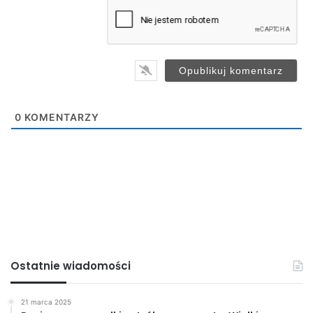
a
i
l
*
0
KOMENTARZY
Ostatnie wiadomości
21 marca 2025