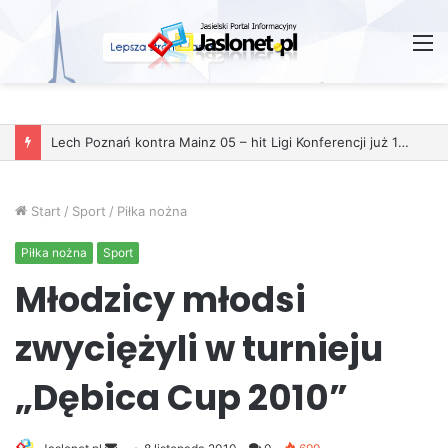
M
Start
/
Sport
/
Piłka nożna
Piłka nożna
Sport
Młodzicy młodsi
zwyciężyli w turnieju
„Dębica Cup 2010”