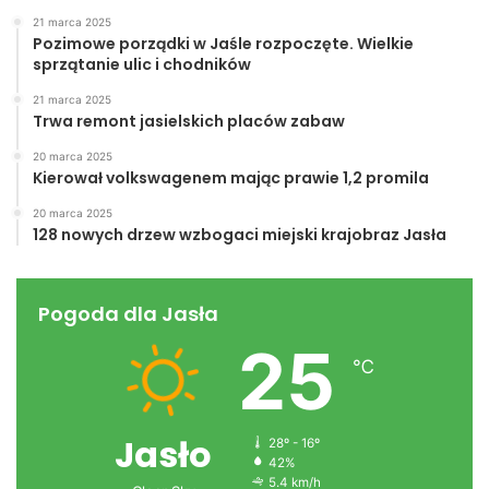
21 marca 2025
Pozimowe porządki w Jaśle rozpoczęte. Wielkie
sprzątanie ulic i chodników
21 marca 2025
Trwa remont jasielskich placów zabaw
20 marca 2025
Kierował volkswagenem mając prawie 1,2 promila
20 marca 2025
128 nowych drzew wzbogaci miejski krajobraz Jasła
Pogoda dla Jasła
25
℃
Jasło
28º - 16º
42%
5.4 km/h