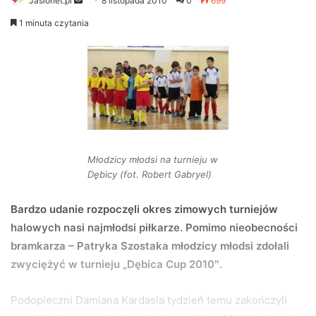
Jaslonet.pl
S
8 listopada 2010
0
699
e
1 minuta czytania
n
d
a
n
e
m
a
i
Młodzicy młodsi na turnieju w
l
Dębicy (fot. Robert Gabryel)
Bardzo udanie rozpoczęli okres zimowych turniejów
halowych nasi najmłodsi piłkarze. Pomimo nieobecności
bramkarza – Patryka Szostaka młodzicy młodsi zdołali
zwyciężyć w turnieju „Dębica Cup 2010″.
Podopieczni Damiana Kardasia tydzień temu zakończyli