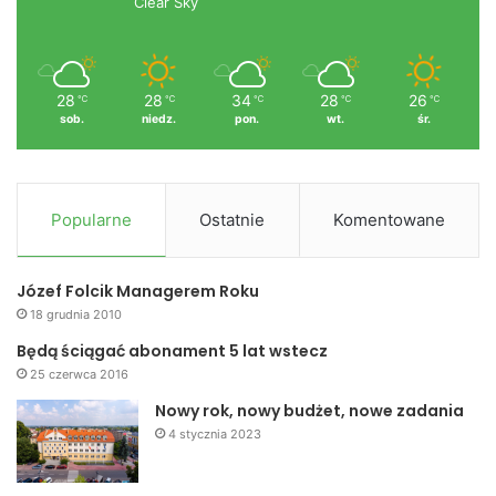
Clear Sky
28
28
34
28
26
℃
℃
℃
℃
℃
sob.
niedz.
pon.
wt.
śr.
Popularne
Ostatnie
Komentowane
Józef Folcik Managerem Roku
18 grudnia 2010
Będą ściągać abonament 5 lat wstecz
25 czerwca 2016
Nowy rok, nowy budżet, nowe zadania
4 stycznia 2023