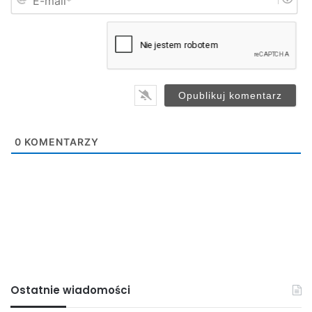
-
*
m
a
Przemysław Janas
i
l
Jaslonet.pl
*
Czarni Jasło
0
KOMENTARZY
Ostatnie wiadomości