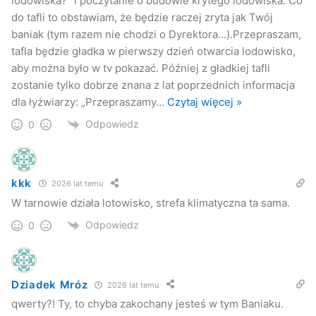
lodowiska?” i poczytanie o budowie krytego lodowiska. Co
do tafli to obstawiam, że będzie raczej zryta jak Twój
baniak (tym razem nie chodzi o Dyrektora…).Przepraszam,
tafla będzie gładka w pierwszy dzień otwarcia lodowisko,
aby można było w tv pokazać. Później z gładkiej tafli
zostanie tylko dobrze znana z lat poprzednich informacja
dla łyżwiarzy: „Przepraszamy
…
Czytaj więcej »
Odpowiedz
0
kkk
2026 lat temu
W tarnowie działa lotowisko, strefa klimatyczna ta sama.
Odpowiedz
0
Dziadek Mróz
2026 lat temu
qwerty?! Ty, to chyba zakochany jesteś w tym Baniaku.