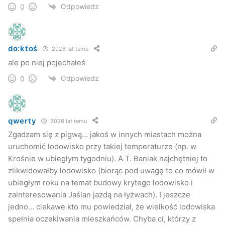
Odpowiedz
0
do:ktoś
2026 lat temu
ale po niej pojechałeś
Odpowiedz
0
qwerty
2026 lat temu
Zgadzam się z pigwą… jakoś w innych miastach można
uruchomić lodowisko przy takiej temperaturze (np. w
Krośnie w ubiegłym tygodniu). A T. Baniak najchętniej to
zlikwidowałby lodowisko (biorąc pod uwagę to co mówił w
ubiegłym roku na temat budowy krytego lodowisko i
zainteresowania Jaślan jazdą na łyżwach). I jeszcze
jedno… ciekawe kto mu powiedział, że wielkość lodowiska
spełnia oczekiwania mieszkańców. Chyba ci, którzy z