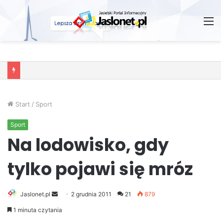
M
Wróżby – Prawda czy Fikcja?
Start
/
Sport
Sport
Na lodowisko, gdy
tylko pojawi się mróz
Jaslonet.pl
S
2 grudnia 2011
21
879
e
1 minuta czytania
n