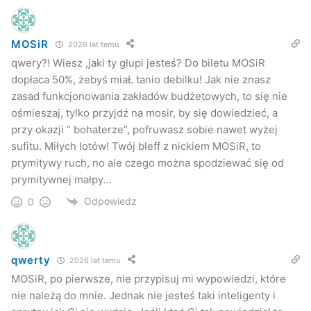
MOSiR
2026 lat temu
qwery?! Wiesz ,jaki ty głupi jesteś? Do biletu MOSiR
dopłaca 50%, żebyś miaŁ tanio debilku! Jak nie znasz
zasad funkcjonowania zakładów budżetowych, to się nie
ośmieszaj, tylko przyjdź na mosir, by się dowiedzieć, a
przy okazji ” bohaterze”, pofruwasz sobie nawet wyżej
sufitu. Miłych lotów! Twój bleff z nickiem MOSiR, to
prymitywy ruch, no ale czego można spodziewać się od
prymitywnej małpy…
Odpowiedz
0
qwerty
2026 lat temu
MOSiR, po pierwsze, nie przypisuj mi wypowiedzi, które
nie należą do mnie. Jednak nie jesteś taki inteligenty i