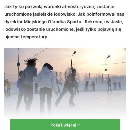
d
Jak tylko pozwolą warunki atmosferyczne, zostanie
a
uruchomione jasielskie lodowisko. Jak poinformował nas
n
dyrektor Miejskiego Ośrodka Sportu i Rekreacji w Jaśle,
e
lodowisko zostanie uruchomione, jeśli tylko pojawią się
m
ujemne temperatury.
a
i
l
Pokaż więcej