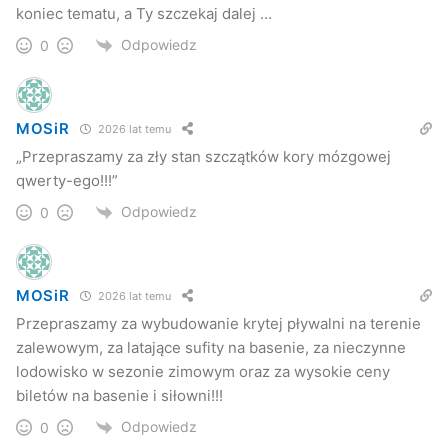
koniec tematu, a Ty szczekaj dalej …
Odpowiedz
0
MOSiR
2026 lat temu
„Przepraszamy za zły stan szczątków kory mózgowej
qwerty-ego!!!”
Odpowiedz
0
MOSiR
2026 lat temu
Przepraszamy za wybudowanie krytej pływalni na terenie
zalewowym, za latające sufity na basenie, za nieczynne
lodowisko w sezonie zimowym oraz za wysokie ceny
biletów na basenie i siłowni!!!
Odpowiedz
0