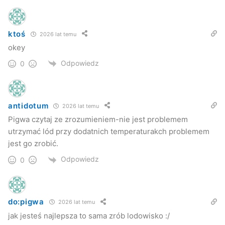
ktoś
2026 lat temu
okey
Odpowiedz
0
antidotum
2026 lat temu
Pigwa czytaj ze zrozumieniem-nie jest problemem
utrzymać lód przy dodatnich temperaturakch problemem
jest go zrobić.
Odpowiedz
0
do:pigwa
2026 lat temu
jak jesteś najlepsza to sama zrób lodowisko :/