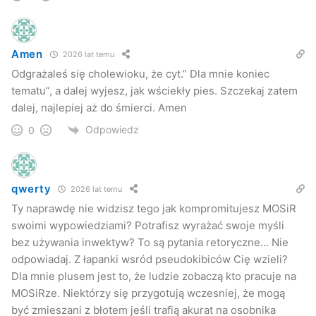
Amen
2026 lat temu
Odgrażaleś się cholewioku, że cyt.” Dla mnie koniec
tematu”, a dalej wyjesz, jak wściekły pies. Szczekaj zatem
dalej, najlepiej aż do śmierci. Amen
Odpowiedz
0
qwerty
2026 lat temu
Ty naprawdę nie widzisz tego jak kompromitujesz MOSiR
swoimi wypowiedziami? Potrafisz wyrażać swoje myśli
bez używania inwektyw? To są pytania retoryczne… Nie
odpowiadaj. Z łapanki wsród pseudokibiców Cię wzieli?
Dla mnie plusem jest to, że ludzie zobaczą kto pracuje na
MOSiRze. Niektórzy się przygotują wczesniej, że mogą
być zmieszani z błotem jeśli trafią akurat na osobnika