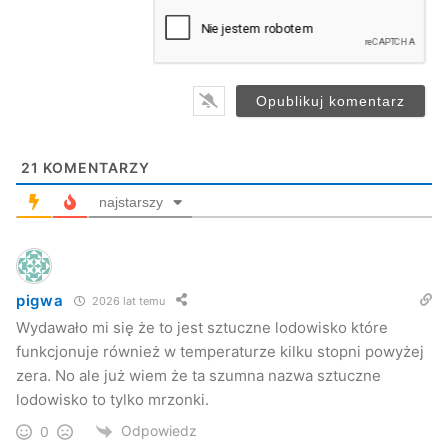
a
i
l
*
21
KOMENTARZY
najstarszy
pigwa
2026 lat temu
Wydawało mi się że to jest sztuczne lodowisko które
funkcjonuje również w temperaturze kilku stopni powyżej
zera. No ale już wiem że ta szumna nazwa sztuczne
lodowisko to tylko mrzonki.
Odpowiedz
0