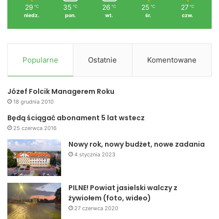
29
35
26
25
27
℃
℃
℃
℃
℃
niedz.
pon.
wt.
śr.
czw.
Popularne
Ostatnie
Komentowane
Józef Folcik Managerem Roku
18 grudnia 2010
Będą ściągać abonament 5 lat wstecz
25 czerwca 2016
Nowy rok, nowy budżet, nowe zadania
4 stycznia 2023
PILNE! Powiat jasielski walczy z
żywiołem (foto, wideo)
27 czerwca 2020