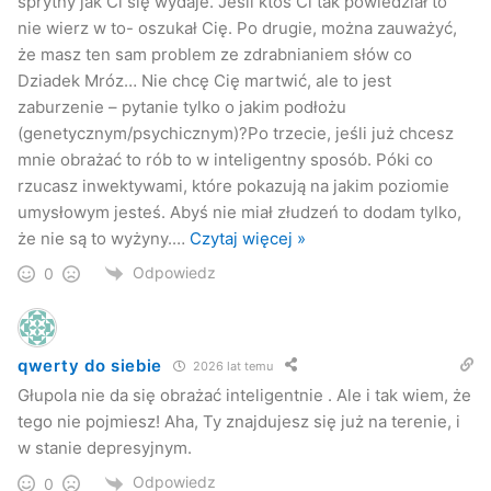
sprytny jak Ci się wydaje. Jeśli ktoś Ci tak powiedział to
nie wierz w to- oszukał Cię. Po drugie, można zauważyć,
że masz ten sam problem ze zdrabnianiem słów co
Dziadek Mróz… Nie chcę Cię martwić, ale to jest
zaburzenie – pytanie tylko o jakim podłożu
(genetycznym/psychicznym)?Po trzecie, jeśli już chcesz
mnie obrażać to rób to w inteligentny sposób. Póki co
rzucasz inwektywami, które pokazują na jakim poziomie
umysłowym jesteś. Abyś nie miał złudzeń to dodam tylko,
że nie są to wyżyny.
…
Czytaj więcej »
Odpowiedz
0
qwerty do siebie
2026 lat temu
Głupola nie da się obrażać inteligentnie . Ale i tak wiem, że
tego nie pojmiesz! Aha, Ty znajdujesz się już na terenie, i
w stanie depresyjnym.
Odpowiedz
0