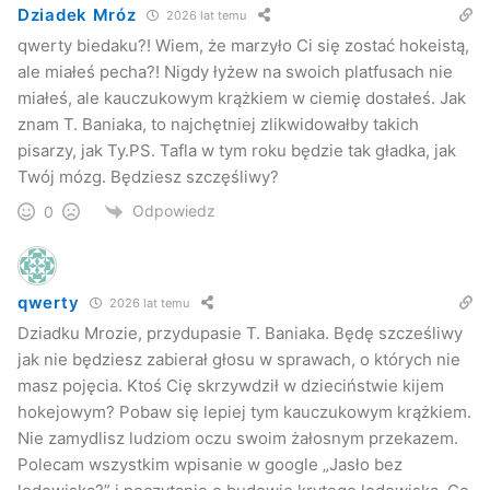
Dziadek Mróz
2026 lat temu
qwerty biedaku?! Wiem, że marzyło Ci się zostać hokeistą,
ale miałeś pecha?! Nigdy łyżew na swoich platfusach nie
miałeś, ale kauczukowym krążkiem w ciemię dostałeś. Jak
znam T. Baniaka, to najchętniej zlikwidowałby takich
pisarzy, jak Ty.PS. Tafla w tym roku będzie tak gładka, jak
Twój mózg. Będziesz szczęśliwy?
Odpowiedz
0
qwerty
2026 lat temu
Dziadku Mrozie, przydupasie T. Baniaka. Będę szcześliwy
jak nie będziesz zabierał głosu w sprawach, o których nie
masz pojęcia. Ktoś Cię skrzywdził w dzieciństwie kijem
hokejowym? Pobaw się lepiej tym kauczukowym krążkiem.
Nie zamydlisz ludziom oczu swoim żałosnym przekazem.
Polecam wszystkim wpisanie w google „Jasło bez