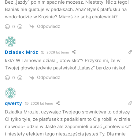
Bez „jazdy” po nim spać nie możesz. Niestety! Nic z tego!
Baniak nie gustuje w pedałkach. Aha? Byłeś platfusku na
wodo-lodzie w Krośnie? Miałeś ze sobą cholewioki?
Odpowiedz
0
Dziadek Mróz
2026 lat temu
kkk? W Tarnowie działa „lotowisko”? Przykro mi, że w
Twojej głowie jedynie pastwisko! „Latasz” bardzo nisko!
Odpowiedz
0
qwerty
2026 lat temu
Dziadku Mrozie, używając Twojego słownictwa to odpiszę
Ci tylko tyle, że platfusek z pedałkiem to Cię robili w zimie
na wodo-lodzie w Jaśle ale zapomnieli ubrać „cholewioka”
i niestety efektem tego nieszczęścia jesteś Ty. Dla mnie