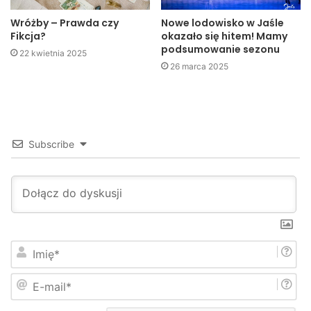
Jaslonet.pl
Wróżby – Prawda czy
Nowe lodowisko w Jaśle
Fikcja?
okazało się hitem! Mamy
podsumowanie sezonu
22 kwietnia 2025
26 marca 2025
Subscribe
I
m
i
E
ę
-
*
m