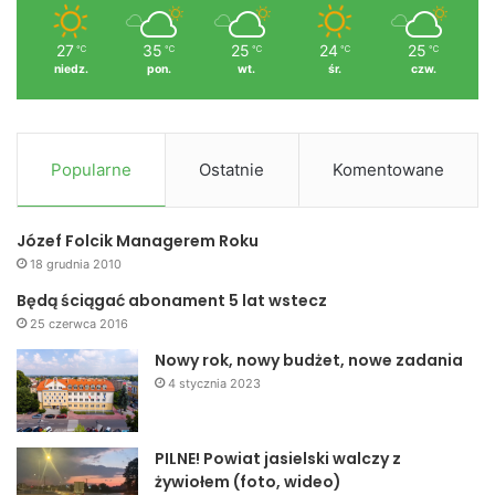
27
35
25
24
25
℃
℃
℃
℃
℃
niedz.
pon.
wt.
śr.
czw.
Popularne
Ostatnie
Komentowane
Józef Folcik Managerem Roku
18 grudnia 2010
Będą ściągać abonament 5 lat wstecz
25 czerwca 2016
Nowy rok, nowy budżet, nowe zadania
4 stycznia 2023
PILNE! Powiat jasielski walczy z
żywiołem (foto, wideo)