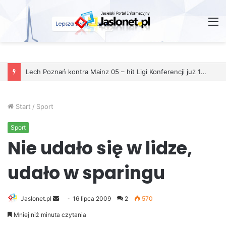
M
Lech Poznań kontra Mainz 05 – hit Ligi Konferencji już 11 grudnia
Start
/
Sport
Sport
Nie udało się w lidze,
udało w sparingu
Jaslonet.pl
S
16 lipca 2009
2
570
e
Mniej niż minuta czytania
n