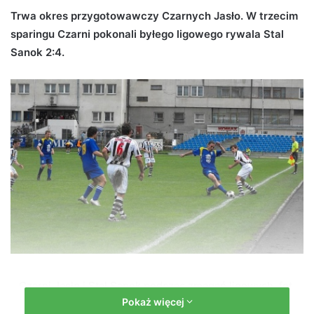
d
Trwa okres przygotowawczy Czarnych Jasło. W trzecim
a
sparingu Czarni pokonali byłego ligowego rywala Stal
n
Sanok 2:4.
e
m
a
i
l
Czarni Jasło i Stal Sanok podczas zmagań ligowych, fot.
Pokaż więcej
podkarpacie24.pl