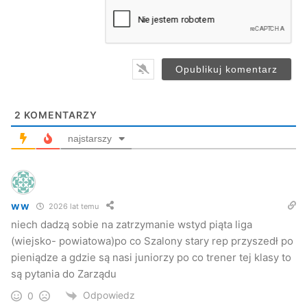
a
i
l
*
2
KOMENTARZY
najstarszy
ww
2026 lat temu
niech dadzą sobie na zatrzymanie wstyd piąta liga
(wiejsko- powiatowa)po co Szalony stary rep przyszedł po
pieniądze a gdzie są nasi juniorzy po co trener tej klasy to
są pytania do Zarządu
Odpowiedz
0