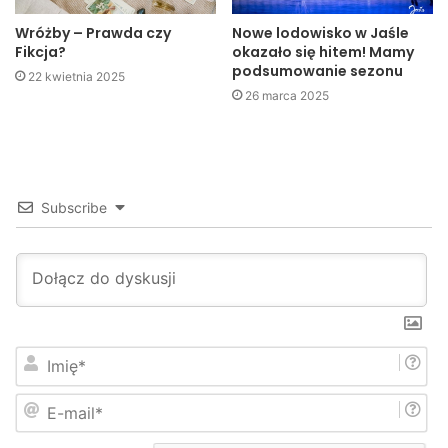
fot. archiwum
Wróżby – Prawda czy
Nowe lodowisko w Jaśle
Fikcja?
okazało się hitem! Mamy
W. Żebracki
podsumowanie sezonu
22 kwietnia 2025
Jaslonet.pl
26 marca 2025
Subscribe
I
m
i
E
ę
-
*
m