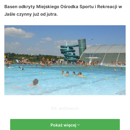
d
Basen odkryty Miejskiego Ośrodka Sportu i Rekreacji w
a
Jaśle czynny już od jutra.
n
e
m
a
i
l
fot. archiwum
Z basenu będzie można korzystać codziennie w godzinach
Pokaż więcej