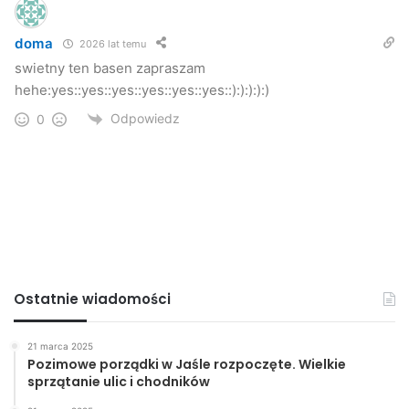
doma
2026 lat temu
swietny ten basen zapraszam
hehe:yes::yes::yes::yes::yes::yes::):):):):)
Odpowiedz
0
Ostatnie wiadomości
21 marca 2025
Pozimowe porządki w Jaśle rozpoczęte. Wielkie
sprzątanie ulic i chodników