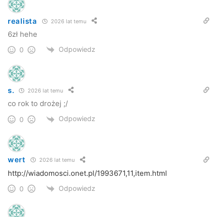
realista
2026 lat temu
6zł hehe
Odpowiedz
0
s.
2026 lat temu
co rok to drożej ;/
Odpowiedz
0
wert
2026 lat temu
http://wiadomosci.onet.pl/1993671,11,item.html
Odpowiedz
0