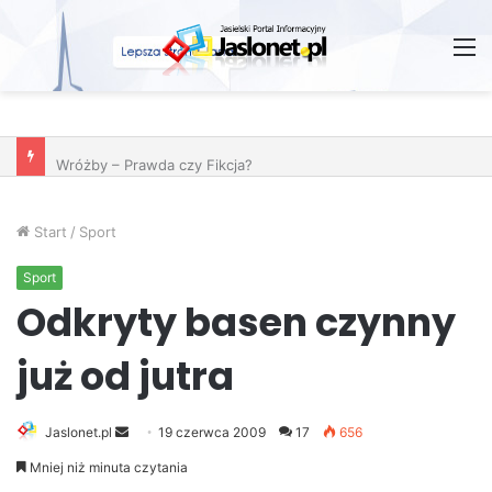
M
Wróżby – Prawda czy Fikcja?
Start
/
Sport
Sport
Odkryty basen czynny
już od jutra
Jaslonet.pl
S
19 czerwca 2009
17
656
e
Mniej niż minuta czytania
n