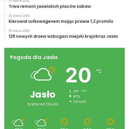
21 marca 2025
Trwa remont jasielskich placów zabaw
20 marca 2025
Kierował volkswagenem mając prawie 1,2 promila
20 marca 2025
128 nowych drzew wzbogaci miejski krajobraz Jasła
Pogoda dla Jasła
20
℃
Jasło
20º - 17º
87%
3.6 km/h
Scattered Clouds