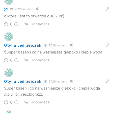
;d
2026 lat temu
o ktorej jest to otwarxie o 10 ?:):):)
Odpowiedz
0
Otylia Jędrzejczak
2026 lat temu
:)Super basen i co najważniejsze głęboko i ciepła woda
Odpowiedz
0
Otylia Jędrzejczak
2026 lat temu
Super basen i co najważniejsze głęboko i ciepła woda
:):p:D:lol::yes::bigrazz:
Odpowiedz
0