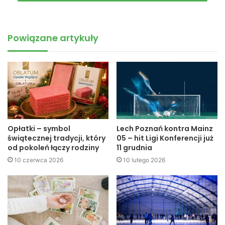
od 10:00 do 20:00. Bilety w cenie: dorośli – 8 zł, dzieci i
młodzież szkolna – 6zł, dzieci do 7 lat – 3,5 zł. Po godzinie
18:00 ceny wstępu na basen – 3,5 zł.
Powiązane artykuły
Ofertę odkrytego basenu wzbogacają boiska do gry w
plażową piłkę siatkową oraz piłkę nożną.
Opłatki – symbol
Lech Poznań kontra Mainz
świątecznej tradycji, który
05 – hit Ligi Konferencji już
od pokoleń łączy rodziny
11 grudnia
10 czerwca 2026
10 lutego 2026