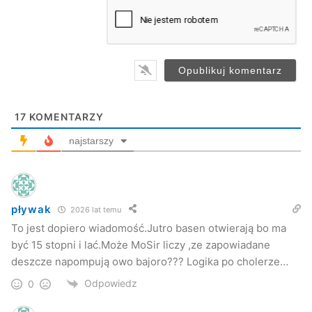
a
i
l
*
17
KOMENTARZY
najstarszy
pływak
2026 lat temu
To jest dopiero wiadomość.Jutro basen otwierają bo ma
być 15 stopni i lać.Może MoSir liczy ,ze zapowiadane
deszcze napompują owo bajoro??? Logika po cholerze…
Odpowiedz
0