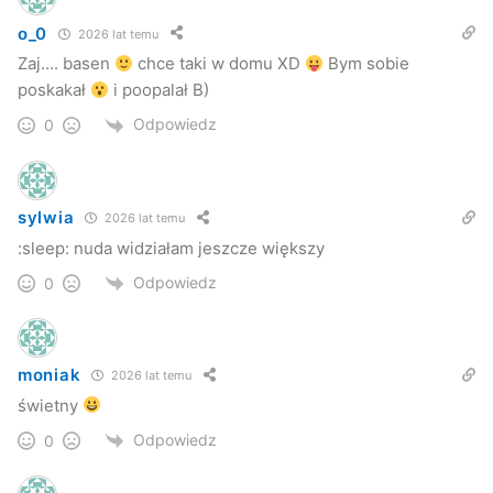
o_0
2026 lat temu
Zaj…. basen
chce taki w domu XD
Bym sobie
poskakał
i poopalał B)
Odpowiedz
0
sylwia
2026 lat temu
:sleep: nuda widziałam jeszcze większy
Odpowiedz
0
moniak
2026 lat temu
świetny
Odpowiedz
0