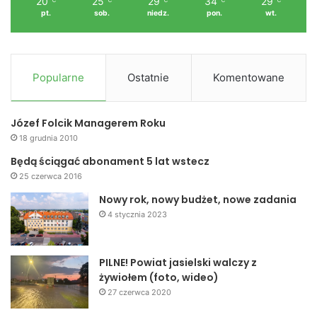
20
25
29
34
29
℃
℃
℃
℃
℃
pt.
sob.
niedz.
pon.
wt.
Popularne
Ostatnie
Komentowane
Józef Folcik Managerem Roku
18 grudnia 2010
Będą ściągać abonament 5 lat wstecz
25 czerwca 2016
Nowy rok, nowy budżet, nowe zadania
4 stycznia 2023
PILNE! Powiat jasielski walczy z
żywiołem (foto, wideo)
27 czerwca 2020