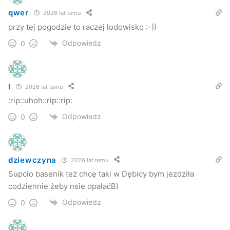
qwer
2026 lat temu
przy tej pogodzie to raczej lodowisko :-))
Odpowiedz
0
l
2026 lat temu
:rip::uhoh::rip::rip:
Odpowiedz
0
dziewczyna
2026 lat temu
Supcio basenik też chcę taki w Dębicy bym jezdziła
codziennie żeby nsie opalaćB)
Odpowiedz
0