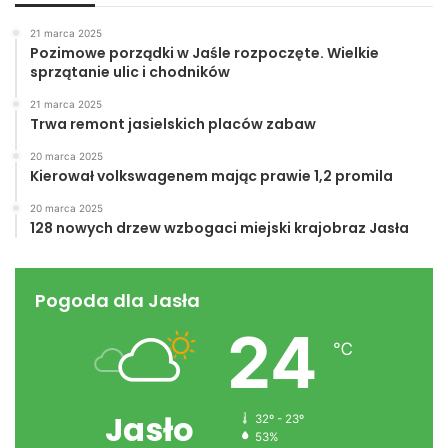
21 marca 2025
Pozimowe porządki w Jaśle rozpoczęte. Wielkie
sprzątanie ulic i chodników
21 marca 2025
Trwa remont jasielskich placów zabaw
20 marca 2025
Kierował volkswagenem mając prawie 1,2 promila
20 marca 2025
128 nowych drzew wzbogaci miejski krajobraz Jasła
Pogoda dla Jasła
24
℃
Jasło
32º - 23º
53%