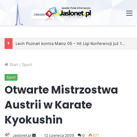
M
Lech Poznań kontra Mainz 05 – hit Ligi Konferencji już 11 grudnia
Start
/
Sport
Sport
Otwarte Mistrzostwa
Austrii w Karate
Kyokushin
Jaslonet.pl
S
12 czerwca 2009
0
571