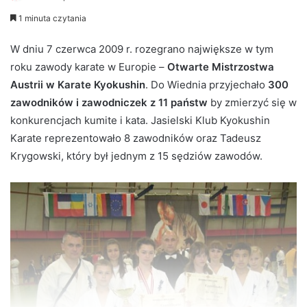
e
1 minuta czytania
n
d
W dniu 7 czerwca 2009 r. rozegrano największe w tym
a
roku zawody karate w Europie –
Otwarte Mistrzostwa
n
Austrii w Karate Kyokushin
. Do Wiednia przyjechało
300
e
zawodników i zawodniczek z 11 państw
by zmierzyć się w
m
konkurencjach kumite i kata. Jasielski Klub Kyokushin
a
Karate reprezentowało 8 zawodników oraz Tadeusz
i
Krygowski, który był jednym z 15 sędziów zawodów.
l