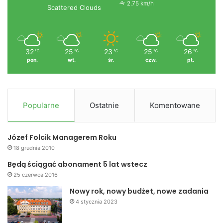
2.75 km/h
Scattered Clouds
32
25
23
25
26
℃
℃
℃
℃
℃
pon.
wt.
śr.
czw.
pt.
Popularne
Ostatnie
Komentowane
Józef Folcik Managerem Roku
18 grudnia 2010
Będą ściągać abonament 5 lat wstecz
25 czerwca 2016
Nowy rok, nowy budżet, nowe zadania
4 stycznia 2023