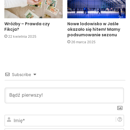
popełniła błąd, zajmując ostatecznie 4 miejsce. Mimo to był
to jej najlepszy występ w dotychczasowej karierze.
Wróżby – Prawda czy
Nowe lodowisko w Jaśle
Fikcja?
okazało się hitem! Mamy
podsumowanie sezonu
22 kwietnia 2025
26 marca 2025
Subscribe
I
m
i
Jasielscy karatecy udowodnili że mogą walczyć z