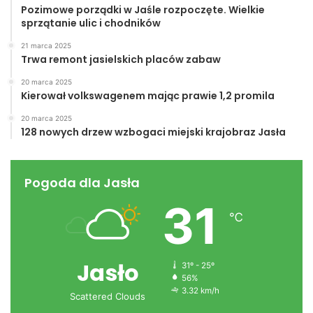
Pozimowe porządki w Jaśle rozpoczęte. Wielkie
2. Kinga Księżek SP1
sprzątanie ulic i chodników
3. Anna Dzik SP2
21 marca 2025
Trwa remont jasielskich placów zabaw
50 m stylem klasycznym
20 marca 2025
Kierował volkswagenem mając prawie 1,2 promila
chłopcy
1. Wojciech Koś SP4
20 marca 2025
128 nowych drzew wzbogaci miejski krajobraz Jasła
2. Łukasz Kuznecki SP1
3. Karol Polak SP2
Pogoda dla Jasła
dziewczęta
31
1. Joanna Kozik SP2
℃
2. Emilia Polańska SP2
3. Agata Kiełbasa SP2
Jasło
31º - 25º
56%
3.32 km/h
Scattered Clouds