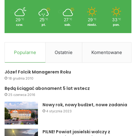
29
25
27
29
33
℃
℃
℃
℃
℃
czw.
pt.
sob.
niedz.
pon.
Popularne
Ostatnie
Komentowane
Józef Folcik Managerem Roku
18 grudnia 2010
Będą ściągać abonament 5 lat wstecz
25 czerwca 2016
Nowy rok, nowy budżet, nowe zadania
4 stycznia 2023
PILNE! Powiat jasielski walczy z