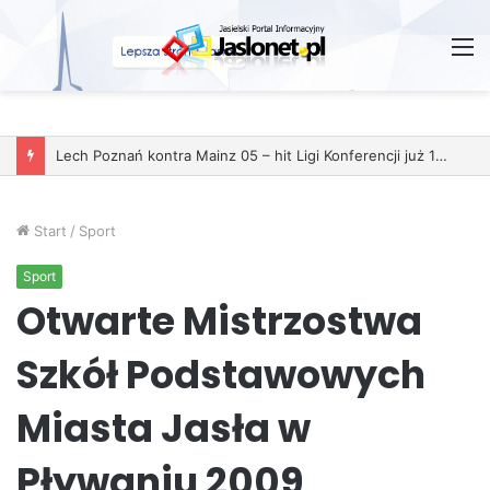
M
Start
/
Sport
Sport
Otwarte Mistrzostwa
Szkół Podstawowych
Miasta Jasła w
Pływaniu 2009