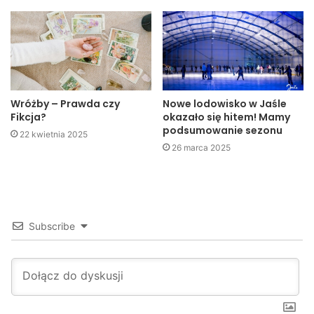
3. Roksana Ciborowska —
rocznik 2000
25 m stylem dowolnym
Wróżby – Prawda czy
Nowe lodowisko w Jaśle
Fikcja?
okazało się hitem! Mamy
chłopcy
podsumowanie sezonu
22 kwietnia 2025
1. Alan Ciborowski SP2
26 marca 2025
2. Kacper Dobosz SP2
3. Kacper Płaziak SP4
dziewczęta
Subscribe
1. Klaudia Pakuła SP2
2. Wiktoria Owsiak SP6
3. Kamila Kuchta SP1
25 m stylem klasycznym