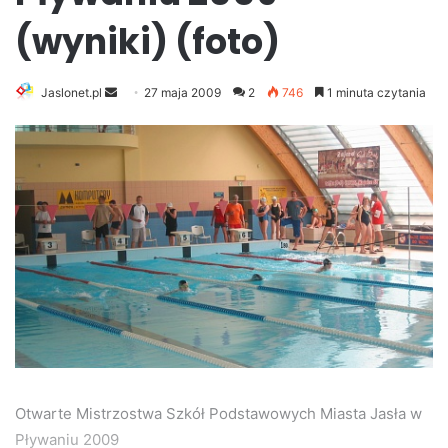
(wyniki) (foto)
Jaslonet.pl
S
27 maja 2009
2
746
1 minuta czytania
e
n
d
a
n
e
m
a
i
l
Otwarte Mistrzostwa Szkół Podstawowych Miasta Jasła w
Pływaniu 2009