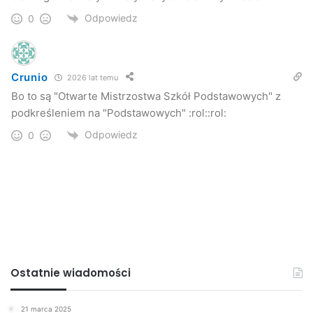
Odpowiedz
0
Crunio
2026 lat temu
KAT. II
Bo to są "Otwarte Mistrzostwa Szkół Podstawowych" z
podkreśleniem na "Podstawowych" :rol::rol:
rocznik 1999-1998
Odpowiedz
0
50 m stylem dowolnym
chłopcy
1. Marek Żygłowicz SP2
2. Piotr Hendzel SP1
3. Piotr Gogola SP6
Ostatnie wiadomości
dziewczęta
1. Sylwia Brocławik SP4
21 marca 2025