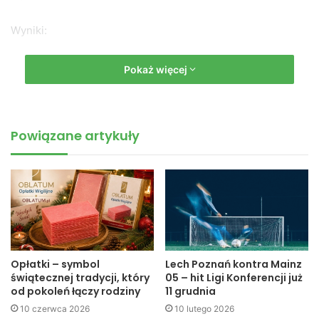
Wyniki:
KAT. I
Pokaż więcej
rocznik 2001
Powiązane artykuły
25 m stylem dowolnym
chłopcy
1. Przemysław Musiał SP2
2. Jakub Barzyk SP2
3. Maciej Jaracz SP1
Opłatki – symbol
Lech Poznań kontra Mainz
dziewczęta
świątecznej tradycji, który
05 – hit Ligi Konferencji już
1. Barbara Pierz SP1
od pokoleń łączy rodziny
11 grudnia
2. Kamila Janik SP4
10 czerwca 2026
10 lutego 2026