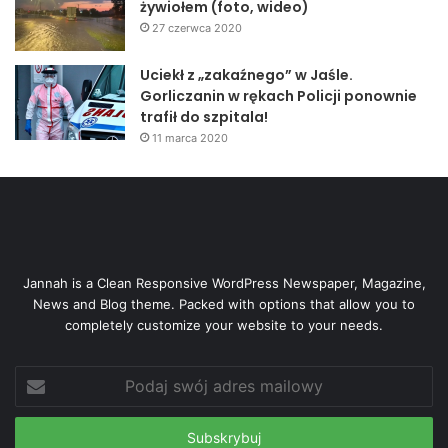
żywiołem (foto, wideo)
27 czerwca 2020
Uciekł z „zakaźnego” w Jaśle.
KAT. III
Gorliczanin w rękach Policji ponownie
trafił do szpitala!
rocznik 1997-1996
11 marca 2020
50 m stylem dowolnym
chłopcy
1. Jakub Madej SP2
Jannah is a Clean Responsive WordPress Newspaper, Magazine,
2. Kamil Wasilewski SP1
News and Blog theme. Packed with options that allow you to
3. Oskar Wiliński SP1
completely customize your website to your needs.
dziewczęta
Podaj
1. Joanna Pięta SP2
swój
adres
2. Gabriela Słabniak SP2
mailowy