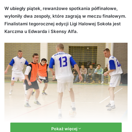
d
W ubiegły piątek, rewanżowe spotkania półfinałowe,
a
wyłoniły dwa zespoły, które zagrają w meczu finałowym.
n
Finalistami tegorocznej edycji Ligi Halowej Sokoła jest
e
Karczma u Edwarda i Skensy Alfa.
m
a
i
l
Pokaż więcej
Liga Halowa Sokoła (fot. Przemysław Janas, Jaslonet.pl)