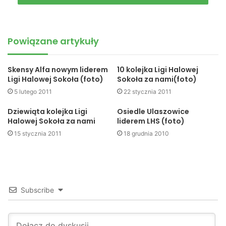
Obie drużyny uzyskały awans w bardzo wyrównanych
półfinałach. W meczu o trzecie miejsce Lider Jaslo4u
Powiązane artykuły
zmierzy się z Realem Galacticos.
Skensy Alfa – Real Galacticos 3-5 karne 2-0
(pierwszy
Skensy Alfa nowym liderem
10 kolejka Ligi Halowej
Ligi Halowej Sokoła (foto)
Sokoła za nami(foto)
mecz: 3-1)
5 lutego 2011
22 stycznia 2011
Karczma u Edwarda – Lider Jaslo4u 2-1
(pierwszy mecz:
Dziewiąta kolejka Ligi
Osiedle Ulaszowice
Halowej Sokoła za nami
liderem LHS (foto)
3-3)
15 stycznia 2011
18 grudnia 2010
(PJ)
hls
Liga Halowa Sokoła
Subscribe