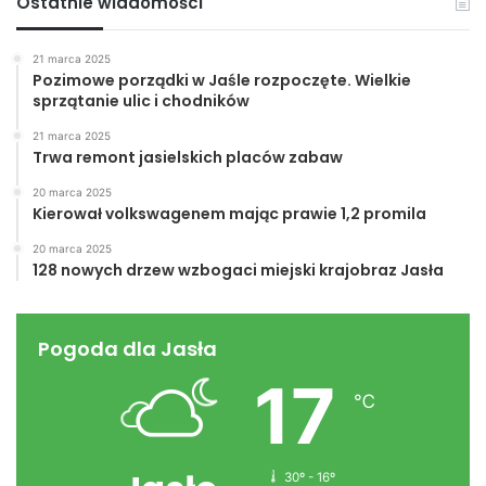
Ostatnie wiadomości
21 marca 2025
Pozimowe porządki w Jaśle rozpoczęte. Wielkie
sprzątanie ulic i chodników
21 marca 2025
Trwa remont jasielskich placów zabaw
20 marca 2025
Kierował volkswagenem mając prawie 1,2 promila
20 marca 2025
128 nowych drzew wzbogaci miejski krajobraz Jasła
Pogoda dla Jasła
17
℃
30º - 16º