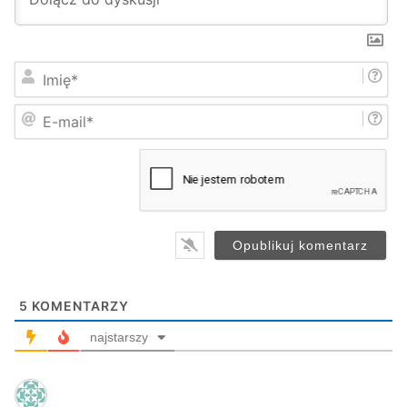
I
m
i
E
ę
-
*
m
a
i
l
*
5
KOMENTARZY
najstarszy