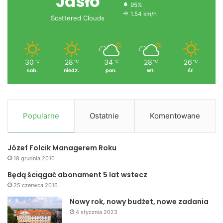
Jasło
95%
1.54 km/h
Scattered Clouds
30
28
34
28
26
℃
℃
℃
℃
℃
sob.
niedz.
pon.
wt.
śr.
Popularne
Ostatnie
Komentowane
Józef Folcik Managerem Roku
18 grudnia 2010
Będą ściągać abonament 5 lat wstecz
25 czerwca 2016
Nowy rok, nowy budżet, nowe zadania
4 stycznia 2023