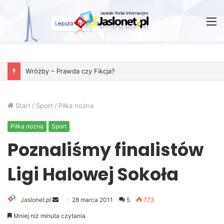
M
Wróżby – Prawda czy Fikcja?
Start
/
Sport
/
Piłka nożna
Piłka nożna
Sport
Poznaliśmy finalistów
Ligi Halowej Sokoła
Jaslonet.pl
S
28 marca 2011
5
773
e
Mniej niż minuta czytania
n