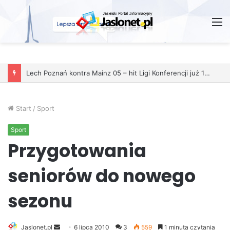
M
Lech Poznań kontra Mainz 05 – hit Ligi Konferencji już 11 grudnia
Start
/
Sport
Sport
Przygotowania
seniorów do nowego
sezonu
Jaslonet.pl
S
6 lipca 2010
3
559
1 minuta czytania