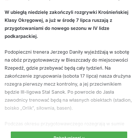
e
W ubiegłą niedzielę zakończyli rozgrywki Krośnieńskiej
n
Klasy Okręgowej, a już w środę 7 lipca ruszają z
d
przygotowaniami do nowego sezonu w IV lidze
a
n
podkarpackiej.
e
m
Podopieczni trenera Jerzego Daniły wyjeżdżają w sobotę
a
na obóz przygotowawczy w Bieszczady do miejscowości
i
Rzepedź, gdzie przebywać będą cały tydzień. Na
l
zakończenie zgrupowania (sobota 17 lipca) nasza drużyna
rozegra pierwszy mecz kontrolny, a jej przeciwnikiem
będzie III-ligowa Stal Sanok. Po powrocie do Jasła
zawodnicy trenować będą na własnych obiektach (stadion,
boisko „Orlik”, siłownia, basen).
Podczas okresu przygotowawczego rozegrają w sumie
siedem meczy kontrolnych m.in. z Partyzantem
Pokaż więcej