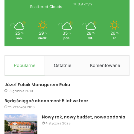
0.9 km/h
Scattered Clouds
25
29
35
28
26
℃
℃
℃
℃
℃
sob.
niedz.
pon.
wt.
śr.
Popularne
Ostatnie
Komentowane
Józef Folcik Managerem Roku
18 grudnia 2010
Będą ściągać abonament 5 lat wstecz
25 czerwca 2016
Nowy rok, nowy budżet, nowe zadania
4 stycznia 2023