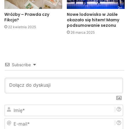
Kuba Kowalczyk
Wróżby – Prawda czy
Nowe lodowisko w Jaśle
Fikcja?
okazało się hitem! Mamy
Jaslonet.pl
podsumowanie sezonu
22 kwietnia 2025
26 marca 2025
Subscribe
I
m
i
E
ę
-
*