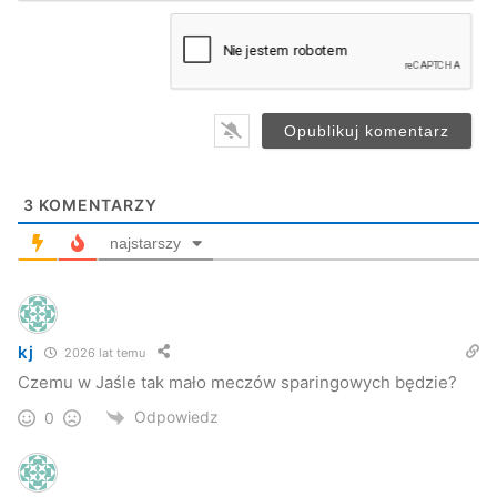
m
a
i
l
*
3
KOMENTARZY
najstarszy
kj
2026 lat temu
Czemu w Jaśle tak mało meczów sparingowych będzie?
Odpowiedz
0