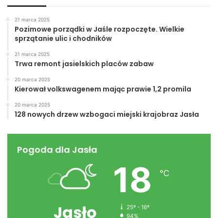
21 marca 2025
Pozimowe porządki w Jaśle rozpoczęte. Wielkie
sprzątanie ulic i chodników
21 marca 2025
Trwa remont jasielskich placów zabaw
20 marca 2025
Kierował volkswagenem mając prawie 1,2 promila
20 marca 2025
128 nowych drzew wzbogaci miejski krajobraz Jasła
Pogoda dla Jasła
18
℃
Jasło
25º - 16º
94%