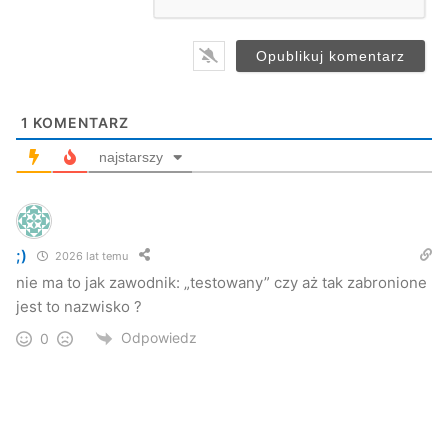
*
1
KOMENTARZ
najstarszy
;)
2026 lat temu
nie ma to jak zawodnik: „testowany” czy aż tak zabronione
jest to nazwisko ?
Odpowiedz
0