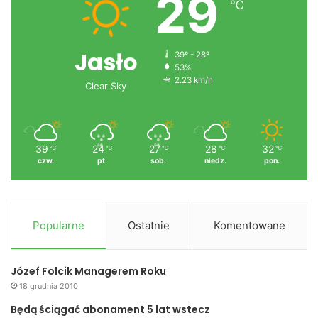
29
℃
Jasło
39º - 28º
53%
2.23 km/h
Clear Sky
39
24
27
28
32
℃
℃
℃
℃
℃
czw.
pt.
sob.
niedz.
pon.
Popularne
Ostatnie
Komentowane
Józef Folcik Managerem Roku
18 grudnia 2010
Będą ściągać abonament 5 lat wstecz