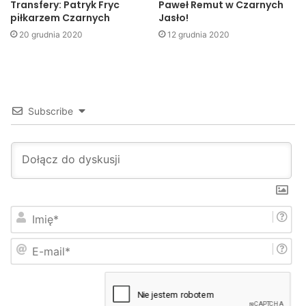
Transfery: Patryk Fryc
Paweł Remut w Czarnych
piłkarzem Czarnych
Jasło!
Przemysław Janas
20 grudnia 2020
12 grudnia 2020
Jaslonet.pl
Czarni Jasło
Subscribe
I
m
i
E
ę
-
*
m
a
i
l