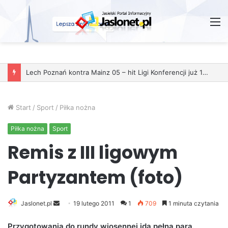
M
Lech Poznań kontra Mainz 05 – hit Ligi Konferencji już 11 grudnia
Start
/
Sport
/
Piłka nożna
Piłka nożna
Sport
Remis z III ligowym
Partyzantem (foto)
Jaslonet.pl
S
19 lutego 2011
1
709
1 minuta czytania
e
Przygotowania do rundy wiosennej idą pełną parą.
n