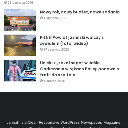
25 czerwca 2016
Nowy rok, nowy budżet, nowe zadania
4 stycznia 2023
PILNE! Powiat jasielski walczy z
żywiołem (foto, wideo)
27 czerwca 2020
Uciekł z „zakaźnego” w Jaśle.
Gorliczanin w rękach Policji ponownie
trafił do szpitala!
11 marca 2020
Jannah is a Clean Responsive WordPress Newspaper, Magazine,