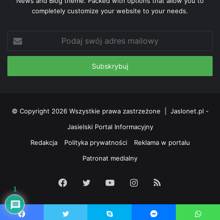
News and Blog theme. Packed with options that allow you to
completely customize your website to your needs.
Podaj
swój
adres
mailowy
© Copyright 2026 Wszystkie prawa zastrzeżone |
Jaslonet.pl -
Jasielski Portal Informacyjny
Redakcja
Polityka prywatności
Reklama w portalu
Patronat medialny
Facebook
Twitter
YouTube
Instagram
RSS
1