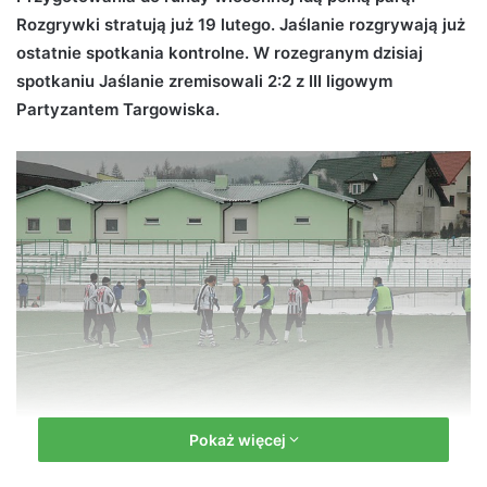
Rozgrywki stratują już 19 lutego. Jaślanie rozgrywają już
d
ostatnie spotkania kontrolne. W rozegranym dzisiaj
a
n
spotkaniu Jaślanie zremisowali 2:2 z III ligowym
e
Partyzantem Targowiska.
m
a
i
l
Pokaż więcej
fot. czarnijaslo.pl