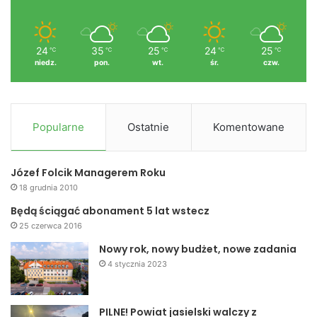
24
35
25
24
25
℃
℃
℃
℃
℃
niedz.
pon.
wt.
śr.
czw.
Popularne
Ostatnie
Komentowane
Józef Folcik Managerem Roku
18 grudnia 2010
Będą ściągać abonament 5 lat wstecz
25 czerwca 2016
Nowy rok, nowy budżet, nowe zadania
4 stycznia 2023
PILNE! Powiat jasielski walczy z