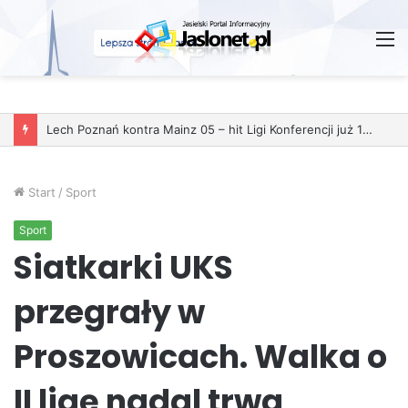
M
Lech Poznań kontra Mainz 05 – hit Ligi Konferencji już 11 grudnia
Start
/
Sport
Sport
Siatkarki UKS
przegrały w
Proszowicach. Walka o
II ligę nadal trwa