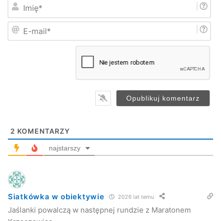
I
m
i
E
ę
-
*
m
a
i
l
*
2
KOMENTARZY
najstarszy
Siatkówka w obiektywie
2026 lat temu
Jaślanki powalczą w następnej rundzie z Maratonem