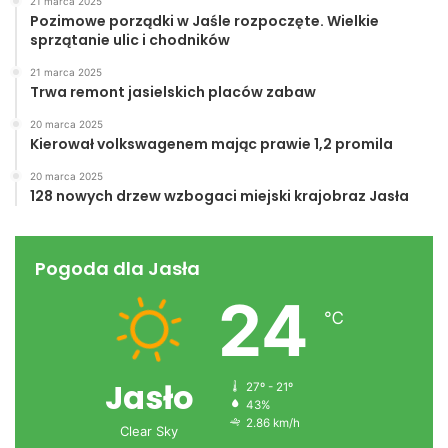
21 marca 2025
Pozimowe porządki w Jaśle rozpoczęte. Wielkie
sprzątanie ulic i chodników
21 marca 2025
Trwa remont jasielskich placów zabaw
20 marca 2025
Kierował volkswagenem mając prawie 1,2 promila
20 marca 2025
128 nowych drzew wzbogaci miejski krajobraz Jasła
Pogoda dla Jasła
24
℃
Jasło
27º - 21º
43%
2.86 km/h
Clear Sky