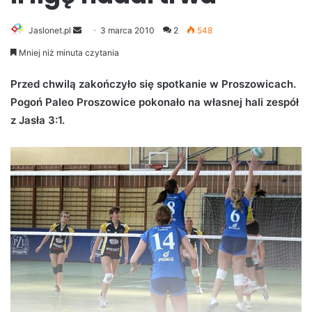
Jaslonet.pl
S
3 marca 2010
2
548
e
Mniej niż minuta czytania
n
d
Przed chwilą zakończyło się spotkanie w Proszowicach.
a
Pogoń Paleo Proszowice pokonało na własnej hali zespół
n
z Jasła 3:1.
e
m
a
i
l