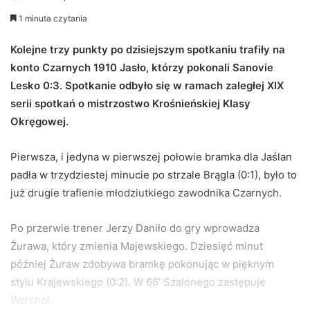
e
1 minuta czytania
n
d
Kolejne trzy punkty po dzisiejszym spotkaniu trafiły na
a
konto Czarnych 1910 Jasło, którzy pokonali Sanovie
n
Lesko 0:3. Spotkanie odbyło się w ramach zaległej XIX
e
serii spotkań o mistrzostwo Krośnieńskiej Klasy
m
Okręgowej.
a
i
Pierwsza, i jedyna w pierwszej połowie bramka dla Jaślan
l
padła w trzydziestej minucie po strzale Brągla (0:1), było to
już drugie trafienie młodziutkiego zawodnika Czarnych.
Po przerwie trener Jerzy Daniło do gry wprowadza
Żurawa, który zmienia Majewskiego. Dziesięć minut
później Żuraw zdobywa bramkę pokonując w pięknym
stylu Krajewskiego (0:2). W 66′ Szalonego zastępuje
Warchoł.