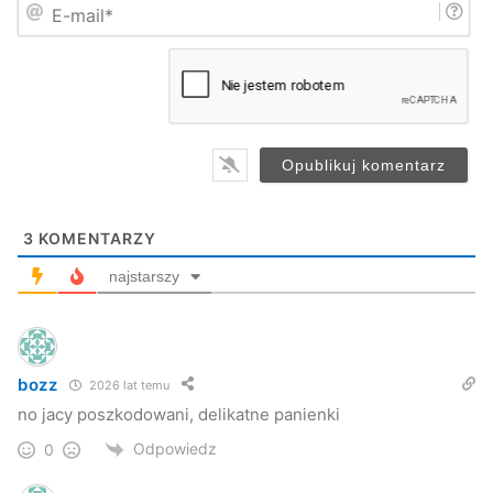
E
ę
-
*
m
a
i
l
*
3
KOMENTARZY
najstarszy
bozz
2026 lat temu
no jacy poszkodowani, delikatne panienki
Odpowiedz
0