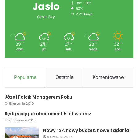
Jasło
39º - 28º
53%
2.23 km/h
Clear Sky
39
24
27
28
32
℃
℃
℃
℃
℃
czw.
pt.
sob.
niedz.
pon.
Popularne
Ostatnie
Komentowane
Józef Folcik Managerem Roku
18 grudnia 2010
Będą ściągać abonament 5 lat wstecz
25 czerwca 2016
Nowy rok, nowy budżet, nowe zadania
4 stycznia 2023