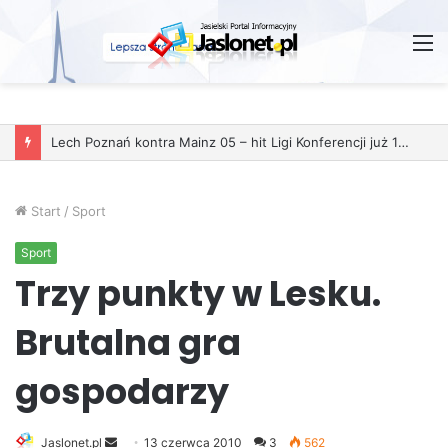
M
Start
/
Sport
Sport
Trzy punkty w Lesku.
Brutalna gra
gospodarzy
Jaslonet.pl
S
13 czerwca 2010
3
562