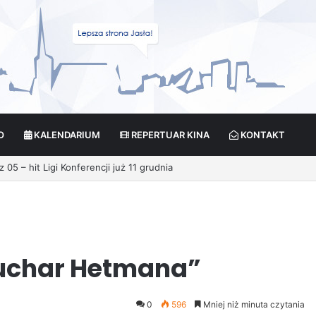
O
KALENDARIUM
REPERTUAR KINA
KONTAKT
05 – hit Ligi Konferencji już 11 grudnia
Puchar Hetmana”
0
596
Mniej niż minuta czytania