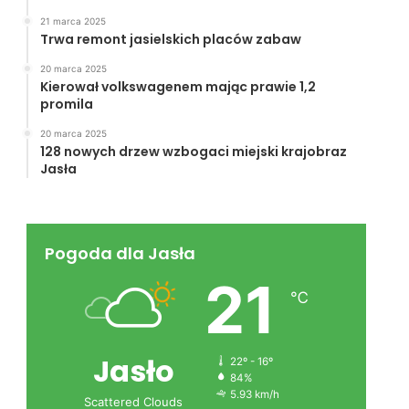
21 marca 2025
Trwa remont jasielskich placów zabaw
20 marca 2025
Kierował volkswagenem mając prawie 1,2
promila
20 marca 2025
128 nowych drzew wzbogaci miejski krajobraz
Jasła
Pogoda dla Jasła
21
℃
Jasło
22º - 16º
84%
5.93 km/h
Scattered Clouds