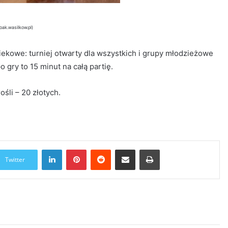
oak.wasilkow.pl)
ekowe: turniej otwarty dla wszystkich i grupy młodzieżowe
o gry to 15 minut na całą partię.
śli – 20 złotych.
LinkedIn
Pinterest
Reddit
Udostępnij przez Email
Drukuj
Twitter