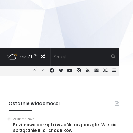
℃
21
Losowy
Szukaj
Jasło
Facebook
Twitter
YouTube
Instagram
RSS
Zaloguj
Losowy
Sideba
artykuł
artykuł
Ostatnie wiadomości
21 marca 2025
Pozimowe porządki w Jaśle rozpoczęte. Wielkie
sprzątanie ulic i chodników