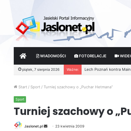
START
WIADOMOŚCI
FOTORELACJE
WIDE
Lech Poznań kontra Mainz 
piątek, 7 sierpnia 2026
Ważne:
Start
/
Sport
/
Turniej szachowy o „Puchar Hetmana”
Sport
Turniej szachowy o „
Jaslonet.pl
S
23 kwietnia 2009