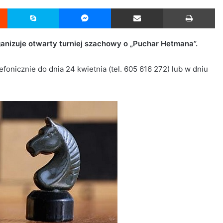
Reddit
Skype
Messenger
Udostępnij przez Email
Drukuj
rganizuje otwarty turniej szachowy o „Puchar Hetmana”.
fonicznie do dnia 24 kwietnia (tel. 605 616 272) lub w dniu