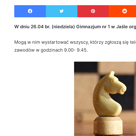
e
Facebook
Twitter
Pinterest
n
d
a
W dniu 26.04 br. (niedziela) Gimnazjum nr 1 w Jaśle o
n
e
Mogą w nim wystartować wszyscy, którzy zgłoszą się tele
m
zawodów w godzinach 9.00- 9.45.
a
i
l