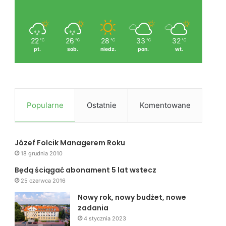
22
26
28
33
32
℃
℃
℃
℃
℃
pt.
sob.
niedz.
pon.
wt.
Popularne
Ostatnie
Komentowane
Józef Folcik Managerem Roku
18 grudnia 2010
Będą ściągać abonament 5 lat wstecz
25 czerwca 2016
Nowy rok, nowy budżet, nowe
zadania
4 stycznia 2023