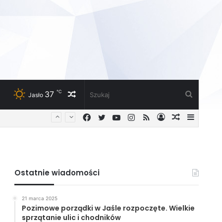
℃
37
Losowy
Szukaj
Jasło
Facebook
Twitter
YouTube
Instagram
RSS
Zaloguj
Losowy
Sideba
artykuł
artykuł
Ostatnie wiadomości
21 marca 2025
Pozimowe porządki w Jaśle rozpoczęte. Wielkie
sprzątanie ulic i chodników