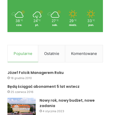
38
24
27
29
33
℃
℃
℃
℃
℃
czw.
pt.
sob.
niedz.
pon.
Popularne
Ostatnie
Komentowane
Józef Folcik Managerem Roku
18 grudnia 2010
Będą ściągać abonament 5 lat wstecz
25 czerwca 2016
Nowy rok, nowy budżet, nowe
zadania
4 stycznia 2023