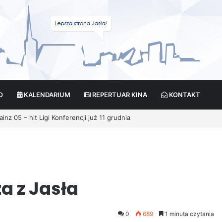
O
KALENDARIUM
REPERTUAR KINA
KONTAKT
nz 05 – hit Ligi Konferencji już 11 grudnia
a z Jasła
0
689
1 minuta czytania