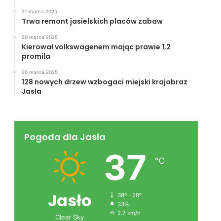
21 marca 2025
Trwa remont jasielskich placów zabaw
20 marca 2025
Kierował volkswagenem mając prawie 1,2
promila
20 marca 2025
128 nowych drzew wzbogaci miejski krajobraz
Jasła
Pogoda dla Jasła
37
℃
Jasło
38º - 28º
33%
2.7 km/h
Clear Sky