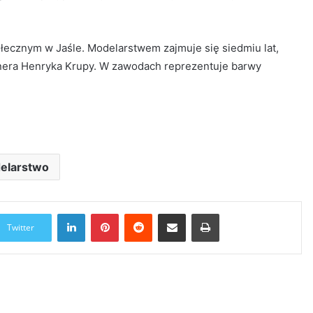
łecznym w Jaśle. Modelarstwem zajmuje się siedmiu lat,
enera Henryka Krupy. W zawodach reprezentuje barwy
elarstwo
LinkedIn
Pinterest
Reddit
Udostępnij przez Email
Drukuj
Twitter