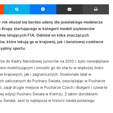
Reddit
Skype
Messenger
Udostępnij przez Email
Drukuj
 rok okazał się bardzo udany dla jasielskiego modelarza
a Krupy startującego w kategorii modeli szybowców
ie latających F1A. Odniósł on kilka znaczących
w, które lokują go w krajowej, jak i światowej czołówce
cypliny sportu.
ie do Kadry Narodowej juniorów na 2010 r. było niewątpliwie
iem mobilizującym i zmusiło go do startu w większej ilości
 krajowych, jak i zagranicznych. Doskonale latał w
h zaliczanych do Pucharu Świata, zwyciężając w Pucharze
i, zajął drugie miejsce w Pucharze Czech i Bułgarii i czwarte
iej edycji Pucharu Świata w Kietrzu. Z takim dorobkiem
 Świata. Jest to najlepsza w historii lokata polskiego