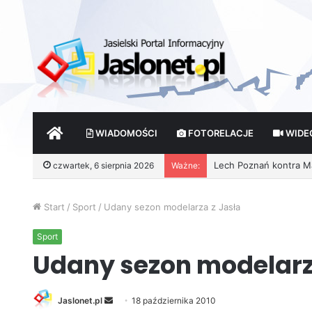
START
WIADOMOŚCI
FOTORELACJE
WIDE
Lech Poznań kontra Mai
czwartek, 6 sierpnia 2026
Ważne:
Start
/
Sport
/
Udany sezon modelarza z Jasła
Sport
Udany sezon modelarz
Jaslonet.pl
S
18 października 2010