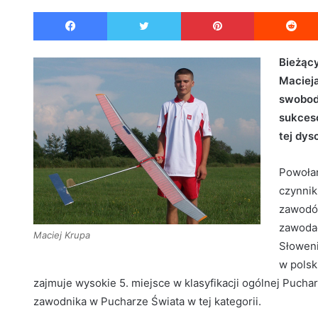
e
Facebook
Twitter
Pinterest
n
d
a
Bieżący
n
Maciej
e
swobodn
m
sukcesó
a
tej dys
i
l
Powołan
czynnik
zawodów
zawodac
Maciej Krupa
Słoweni
w polsk
zajmuje wysokie 5. miejsce w klasyfikacji ogólnej Pucharu
zawodnika w Pucharze Świata w tej kategorii.