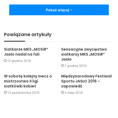
naszym zespole na wyróżnienie zasłużyła debiutująca w
Pokaż więcej
nim kadetka,
Karolina Mitoraj.
UKS „MOSiR” Jasło
: Katarzyna Marcisz, Karolina Mitoraj,
Justyna Stadnicka, Oliwia Czechowicz, Natalia
Powiązane artykuły
Chrzanowska, Agnieszka Ćwięka, Anita
Czechowicz
(libero)
, oraz Dorota Korczykowska, Izabela
Siatkarze MKS „MOSiR”
Sensacyjne zwycięstwo
Wątroba, Katarzyna Mikuś, Marta Cichoń.
Jasło nadal na fali
siatkarzy MKS „MOSiR”
Jasło
12 grudnia 2016
Trener:
Adam Pasterz
7 grudnia 2016
W sobotę kolejny mecz o
Międzynarodowy Festiwal
Kolejne dobre spotkanie rozegrały nasze zawodniczki w
mistrzostwo II ligi
Sportu JASŁO 2016 –
siatkówki kobiet
zapowiedź
grupie finałowej ligi kadetek, pokonując na własnym boisku
13 października 2016
4 maja 2016
faworyzowany zespół
MKS V LO Rzeszów 2:0
(25:17,
25:16, 25:19)
.
UKS „MOSiR” Jasło
: Marta Cichoń, Zuzanna Midura,