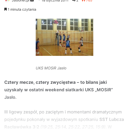
Jaslonet.pl
S
18 stycznia 2011
2
765
e
1 minuta czytania
n
d
a
n
e
m
a
i
UKS MOSiR Jasło
l
Cztery mecze, cztery zwycięstwa – to bilans jaki
uzyskały w ostatni weekend siatkarki UKS „MOSiR”
Jasło.
III ligowy zespół, po zaciętym i momentami dramatycznym
pojedynku pokonały w wyjazdowym spotkaniu
SST Lubcza
Racławówka 3:2
(19:25, 25:14, 25:22, 27:25, 15:9)
. W