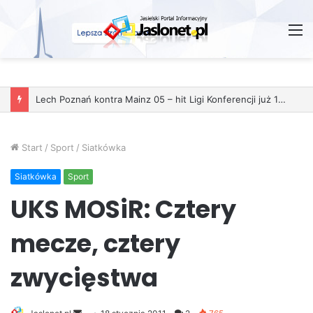
M
Start
/
Sport
/
Siatkówka
Siatkówka
Sport
UKS MOSiR: Cztery
mecze, cztery
zwycięstwa