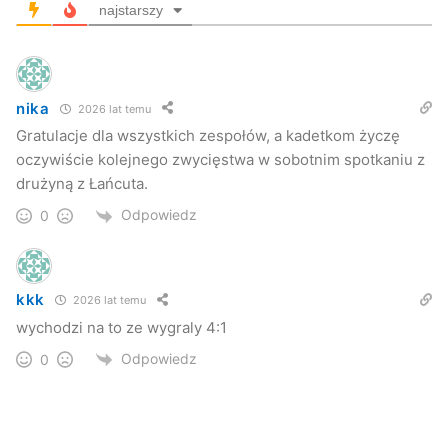
Trener
: Leszek Wierzgacz
najstarszy
Marek Bajorek
nika
2026 lat temu
siatkówka
UKS Mosir
Gratulacje dla wszystkich zespołów, a kadetkom życzę
oczywiście kolejnego zwycięstwa w sobotnim spotkaniu z
drużyną z Łańcuta.
Odpowiedz
0
kkk
2026 lat temu
wychodzi na to ze wygraly 4:1
Odpowiedz
0