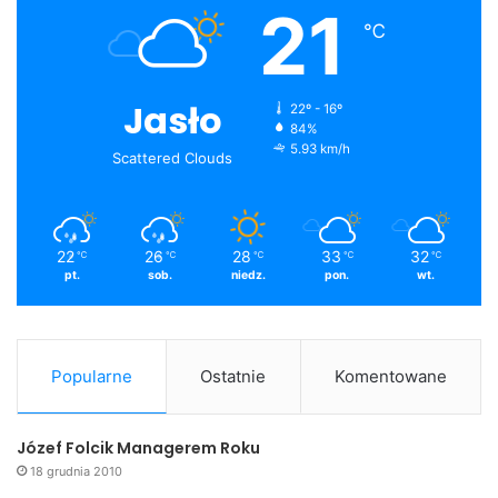
21
℃
Jasło
22º - 16º
84%
5.93 km/h
Scattered Clouds
22
26
28
33
32
℃
℃
℃
℃
℃
pt.
sob.
niedz.
pon.
wt.
Popularne
Ostatnie
Komentowane
Józef Folcik Managerem Roku
18 grudnia 2010