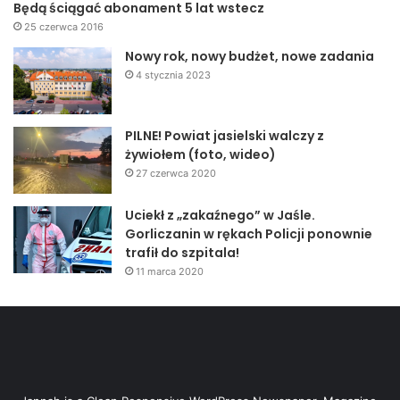
Będą ściągać abonament 5 lat wstecz
25 czerwca 2016
Nowy rok, nowy budżet, nowe zadania
4 stycznia 2023
PILNE! Powiat jasielski walczy z
żywiołem (foto, wideo)
27 czerwca 2020
Uciekł z „zakaźnego” w Jaśle.
Gorliczanin w rękach Policji ponownie
trafił do szpitala!
11 marca 2020