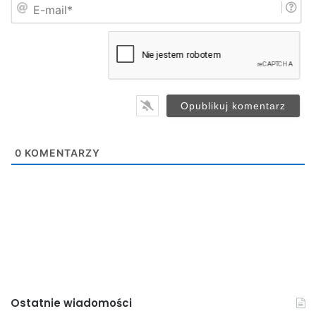
E
ę
-
*
m
a
i
l
*
0
KOMENTARZY
Ostatnie wiadomości