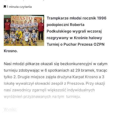
e
1 minuta czytania
n
d
Trampkarze młodsi rocznik 1996
a
podopieczni Roberta
n
Podkulskiego wygrali wczoraj
e
rozgrywany w Krośnie halowy
m
Turniej o Puchar Prezesa OZPN
a
Krosno.
i
l
Nasi młodzi piłkarze okazali się bezkonkurencyjni w całym
turnieju zdobywając w 6 spotkaniach aż 29 bramek, tracąc
tylko 2. Drugie miejsce zajęła drużyna Karpat Krosno a 3
lokatę wywalczył słowacki zespół z Preszova. Przy okazji
nasi zawodnicy zgarnęli większość indywidualnych
wyróżnień przyznawanych na tym turnieju.
Wyniki: