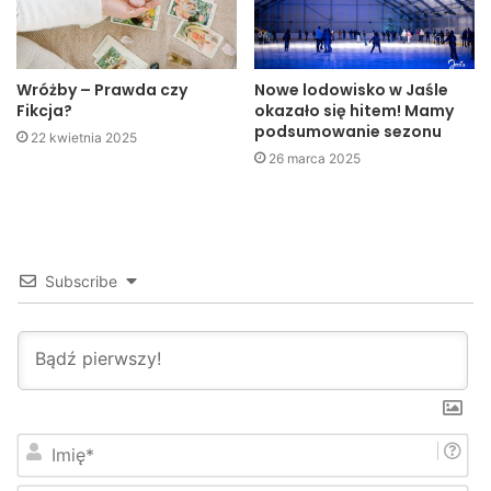
Specjalne wyróżnienie dla Filipa
Świątkowskiego za 15 asyst w turnieju
Skład:
Wróżby – Prawda czy
Nowe lodowisko w Jaśle
Fikcja?
okazało się hitem! Mamy
Mocek – Śliż, Gabryel, Brożyna, Jamuła, Sury, Kowalski,
podsumowanie sezonu
22 kwietnia 2025
Czech, Świątkowski, Kutyna, Wietecha. trener: Robert
26 marca 2025
Podkulski, kierownik: Piotr Kowalski
Czarni Jasło
Subscribe
I
m
i