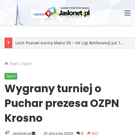
M
Start
/
Sport
Sport
Wygrany turniej o
Puchar prezesa OZPN
Krosno
Jaslonet.pl
S
25 stycznia 2009
0
602