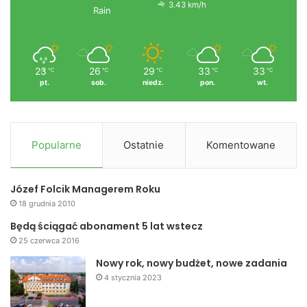
3.43 km/h
Rain
23
26
29
33
33
℃
℃
℃
℃
℃
pt.
sob.
niedz.
pon.
wt.
Popularne
Ostatnie
Komentowane
Józef Folcik Managerem Roku
18 grudnia 2010
Będą ściągać abonament 5 lat wstecz
25 czerwca 2016
Nowy rok, nowy budżet, nowe zadania
4 stycznia 2023