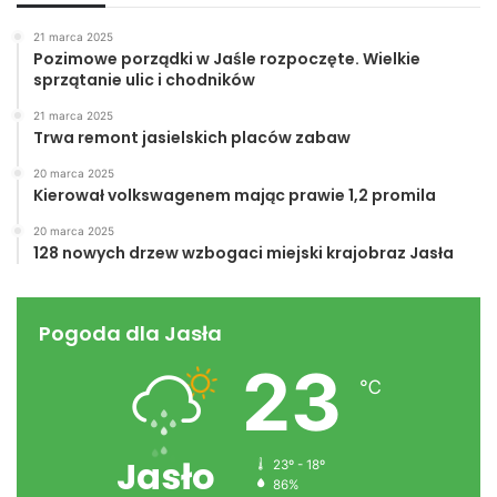
21 marca 2025
Pozimowe porządki w Jaśle rozpoczęte. Wielkie
sprzątanie ulic i chodników
21 marca 2025
Trwa remont jasielskich placów zabaw
20 marca 2025
Kierował volkswagenem mając prawie 1,2 promila
20 marca 2025
128 nowych drzew wzbogaci miejski krajobraz Jasła
Pogoda dla Jasła
23
℃
Jasło
23º - 18º
86%