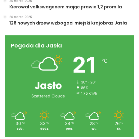
20 marca 2025
Kierował volkswagenem mając prawie 1,2 promila
20 marca 2025
128 nowych drzew wzbogaci miejski krajobraz Jasła
Pogoda dla Jasła
21
℃
Jasło
30º - 20º
86%
1.75 km/h
Scattered Clouds
30
33
34
28
26
℃
℃
℃
℃
℃
sob.
niedz.
pon.
wt.
śr.