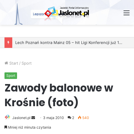
M
Start
/
Sport
Sport
Zawody balonowe w
Krośnie (foto)
Jaslonet.pl
S
3 maja 2010
2
540
e
Mniej niż minuta czytania
n