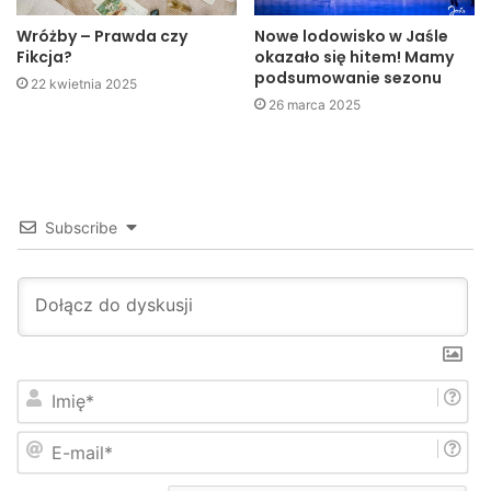
Wróżby – Prawda czy
Nowe lodowisko w Jaśle
Fikcja?
okazało się hitem! Mamy
podsumowanie sezonu
22 kwietnia 2025
26 marca 2025
Subscribe
I
m
i
E
ę
-
*
m