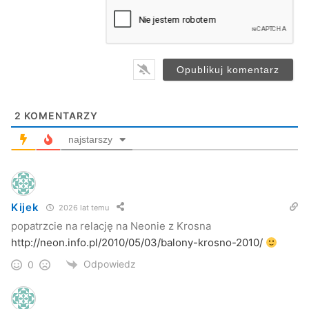
a
i
l
*
2
KOMENTARZY
najstarszy
Kijek
2026 lat temu
popatrzcie na relację na Neonie z Krosna
http://neon.info.pl/2010/05/03/balony-krosno-2010/
Odpowiedz
0