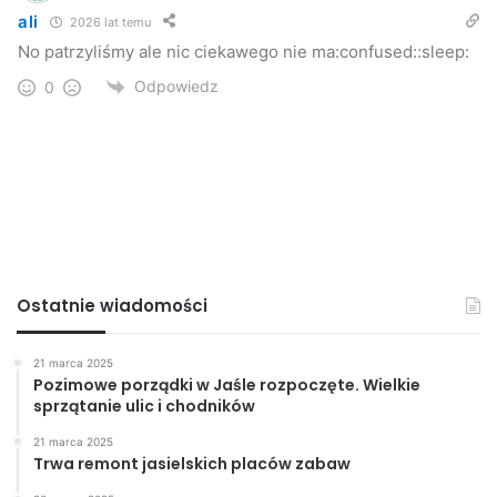
ali
2026 lat temu
No patrzyliśmy ale nic ciekawego nie ma:confused::sleep:
Odpowiedz
0
Ostatnie wiadomości
21 marca 2025
Pozimowe porządki w Jaśle rozpoczęte. Wielkie
sprzątanie ulic i chodników
21 marca 2025
Trwa remont jasielskich placów zabaw