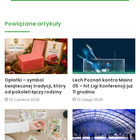
Od piątku do niedzieli rozegrano trzynaście podniebnych
konkurencji, podczas trzech lotów porannych i jednego
wieczornego.
Powiązane artykuły
Wśród imprez towarzyszących IX edycji zawodów były
występy kapel. Gwiazdą ostatniego dnia był zespół
Zakopower.
Więcej w
fotorelacji
Arka Jurysia i Przemka Janasa
Opłatki – symbol
Lech Poznań kontra Mainz
kk
świątecznej tradycji, który
05 – hit Ligi Konferencji już
od pokoleń łączy rodziny
11 grudnia
Jaslonet.pl
10 czerwca 2026
10 lutego 2026