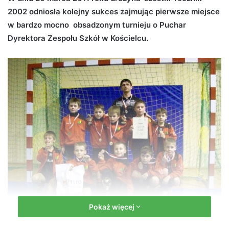
2002 odniosła kolejny sukces zajmując pierwsze miejsce
d
w bardzo mocno obsadzonym turnieju o Puchar
a
n
Dyrektora Zespołu Szkół w Kościelcu.
e
m
a
i
l
Pokaż więcej
,,Szóstka" po raz kolejny niezwyciężona