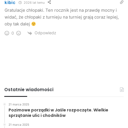
kibic
2026 lat temu
Gratulacje chłopaki. Ten rocznik jest na prawdę mocny i
UKS 6 Jasło
widać, że chłopaki z turnieju na turniej grają coraz lepiej,
oby tak dalej
szóstka
uks
Odpowiedz
0
Ostatnie wiadomości
21 marca 2025
Pozimowe porządki w Jaśle rozpoczęte. Wielkie
sprzątanie ulic i chodników
21 marca 2025