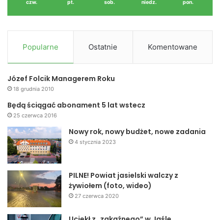
czw.
pt.
sob.
niedz.
pon.
Popularne
Ostatnie
Komentowane
Józef Folcik Managerem Roku
18 grudnia 2010
Będą ściągać abonament 5 lat wstecz
25 czerwca 2016
Nowy rok, nowy budżet, nowe zadania
4 stycznia 2023
PILNE! Powiat jasielski walczy z
żywiołem (foto, wideo)
27 czerwca 2020
Uciekł z „zakaźnego” w Jaśle.