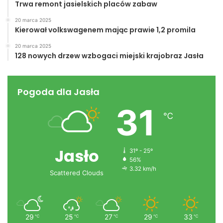
Trwa remont jasielskich placów zabaw
20 marca 2025
Kierował volkswagenem mając prawie 1,2 promila
20 marca 2025
128 nowych drzew wzbogaci miejski krajobraz Jasła
Pogoda dla Jasła
31
℃
Jasło
31º - 25º
56%
3.32 km/h
Scattered Clouds
29
25
27
29
33
℃
℃
℃
℃
℃