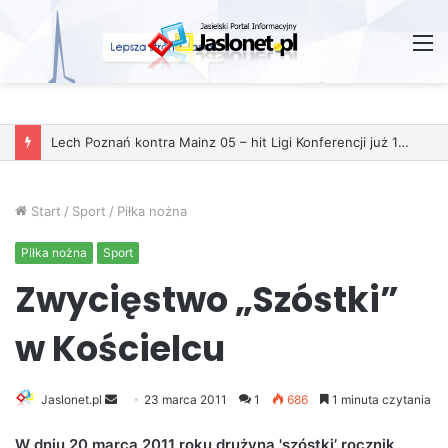
M
Lech Poznań kontra Mainz 05 – hit Ligi Konferencji już 11 grudnia
Start
/
Sport
/
Piłka nożna
Piłka nożna
Sport
Zwycięstwo „Szóstki”
w Kościelcu
Jaslonet.pl
S
23 marca 2011
1
686
1 minuta czytania
e
W dniu 20 marca 2011 roku drużyna 'szóstki’ rocznik
n