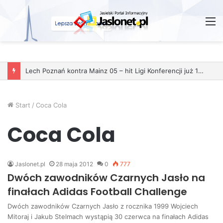
M
Lech Poznań kontra Mainz 05 – hit Ligi Konferencji już 11 grudnia
Start
/
Coca Cola
Coca Cola
Jaslonet.pl
28 maja 2012
0
777
Dwóch zawodników Czarnych Jasło na
finałach Adidas Football Challenge
Dwóch zawodników Czarnych Jasło z rocznika 1999 Wojciech
Mitoraj i Jakub Stelmach wystąpią 30 czerwca na finałach Adidas