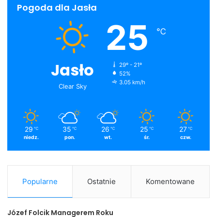
Pogoda dla Jasła
25
℃
Jasło
29º - 21º
52%
3.05 km/h
Clear Sky
29
35
26
25
27
℃
℃
℃
℃
℃
niedz.
pon.
wt.
śr.
czw.
Popularne
Ostatnie
Komentowane
Józef Folcik Managerem Roku