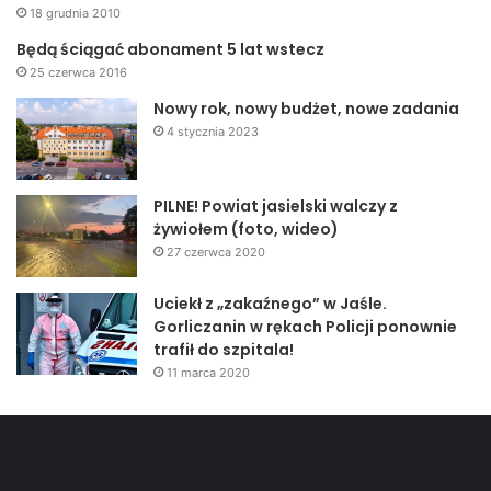
18 grudnia 2010
Będą ściągać abonament 5 lat wstecz
25 czerwca 2016
Nowy rok, nowy budżet, nowe zadania
4 stycznia 2023
PILNE! Powiat jasielski walczy z
żywiołem (foto, wideo)
27 czerwca 2020
Uciekł z „zakaźnego” w Jaśle.
Gorliczanin w rękach Policji ponownie
trafił do szpitala!
11 marca 2020