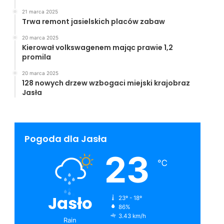
21 marca 2025
Trwa remont jasielskich placów zabaw
20 marca 2025
Kierował volkswagenem mając prawie 1,2
promila
20 marca 2025
128 nowych drzew wzbogaci miejski krajobraz
Jasła
Pogoda dla Jasła
23
℃
Jasło
23º - 18º
86%
3.43 km/h
Rain