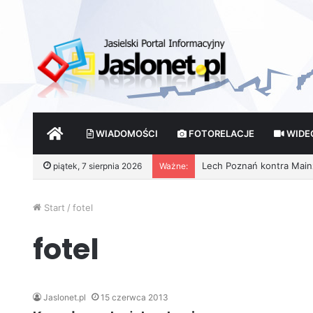
START
WIADOMOŚCI
FOTORELACJE
WIDE
Lech Poznań kontra Mainz 
piątek, 7 sierpnia 2026
Ważne:
Start
/
fotel
fotel
Jaslonet.pl
15 czerwca 2013