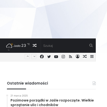
℃
23
Losowy
Szukaj
Jasło
Facebook
Twitter
YouTube
Instagram
RSS
Zaloguj
Losowy
Sideba
artykuł
artykuł
Ostatnie wiadomości
21 marca 2025
Pozimowe porządki w Jaśle rozpoczęte. Wielkie
sprzątanie ulic i chodników