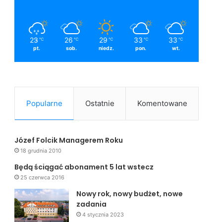
23
26
29
33
33
℃
℃
℃
℃
℃
pt.
sob.
niedz.
pon.
wt.
Popularne
Ostatnie
Komentowane
Józef Folcik Managerem Roku
18 grudnia 2010
Będą ściągać abonament 5 lat wstecz
25 czerwca 2016
Nowy rok, nowy budżet, nowe
zadania
4 stycznia 2023