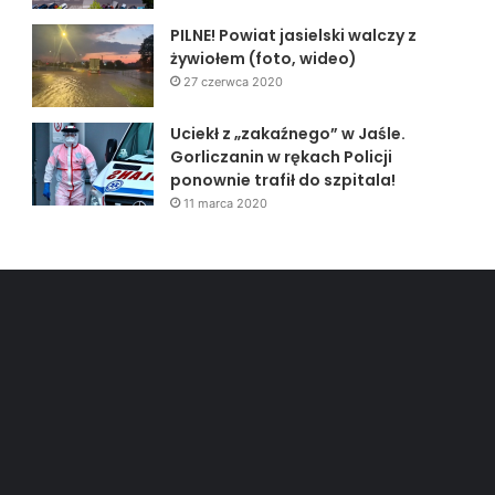
PILNE! Powiat jasielski walczy z
żywiołem (foto, wideo)
27 czerwca 2020
Uciekł z „zakaźnego” w Jaśle.
Gorliczanin w rękach Policji
ponownie trafił do szpitala!
11 marca 2020