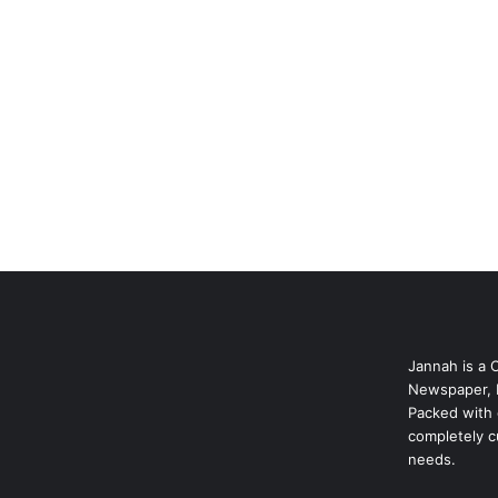
Jannah is a 
Newspaper, 
Packed with 
completely c
needs.