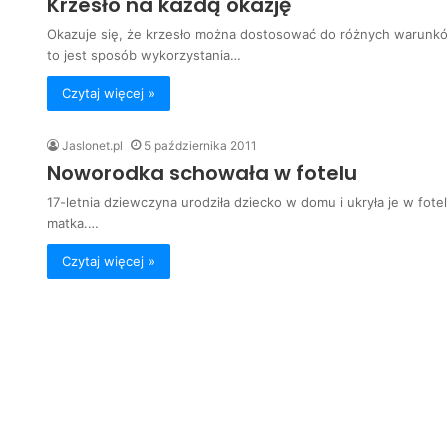
Krzesło na każdą okazję
Okazuje się, że krzesło można dostosować do różnych warunk
to jest sposób wykorzystania…
Czytaj więcej »
Jaslonet.pl
5 października 2011
Noworodka schowała w fotelu
17-letnia dziewczyna urodziła dziecko w domu i ukryła je w fo
matka.…
Czytaj więcej »