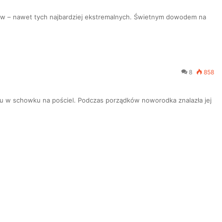
ów – nawet tych najbardziej ekstremalnych. Świetnym dowodem na
8
858
telu w schowku na pościel. Podczas porządków noworodka znalazła jej