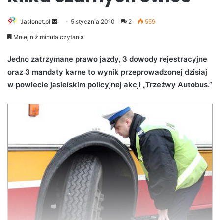
Jaslonet.pl
S
5 stycznia 2010
2
559
e
Mniej niż minuta czytania
n
d
Jedno zatrzymane prawo jazdy, 3 dowody rejestracyjne
a
oraz 3 mandaty karne to wynik przeprowadzonej dzisiaj
n
w powiecie jasielskim policyjnej akcji „Trzeźwy Autobus.”
e
m
a
i
l