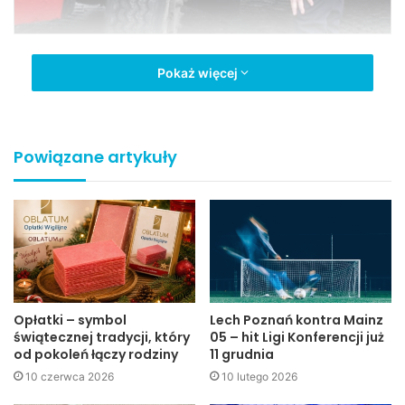
Pokaż więcej
Akcja trwała w godzinach od 4 do 8. Brało w niej udział 7
policjantów Wydziału Ruchu Drogowego i 2 policjantów
Referatu Patrolowo-Interwencyjnego jasielskiej Policji.
Skontrolowano 75 autobusów. Zwracano uwagę przede
Powiązane artykuły
wszystkim na stan techniczny autobusów i trzeźwość
kierowców.
kk
Jaslonet.pl
Opłatki – symbol
Lech Poznań kontra Mainz
świątecznej tradycji, który
05 – hit Ligi Konferencji już
od pokoleń łączy rodziny
11 grudnia
10 czerwca 2026
10 lutego 2026