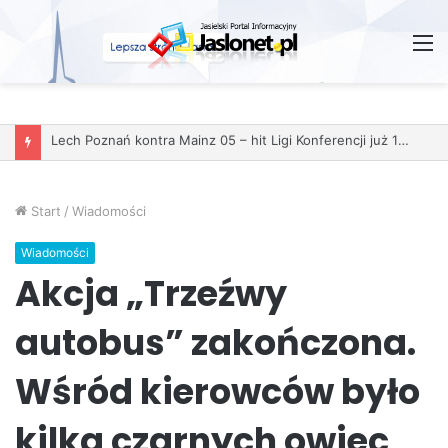
M
Start
/
Wiadomości
Wiadomości
Akcja „Trzeźwy
autobus” zakończona.
Wśród kierowców było
kilka czarnych owiec