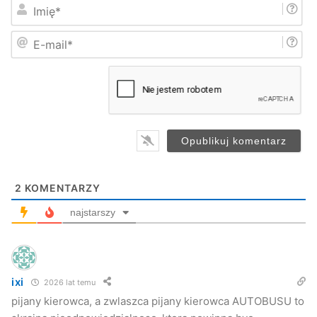
I
m
i
E
ę
-
*
m
a
i
l
*
2
KOMENTARZY
najstarszy
ixi
2026 lat temu
pijany kierowca, a zwlaszca pijany kierowca AUTOBUSU to