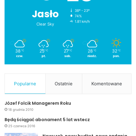
Jasło
38º - 23º
74%
1.81 km/h
Clear Sky
38
25
27
28
32
℃
℃
℃
℃
℃
czw.
pt.
sob.
niedz.
pon.
Popularne
Ostatnie
Komentowane
Józef Folcik Managerem Roku
18 grudnia 2010
Będą ściągać abonament 5 lat wstecz
25 czerwca 2016