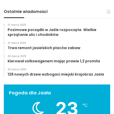
Ostatnie wiadomości
21 marca 2025
Pozimowe porządki w Jaśle rozpoczęte. Wielkie
sprzątanie ulic i chodników
21 marca 2025
Trwa remont jasielskich placów zabaw
20 marca 2025
Kierował volkswagenem mając prawie 1,2 promila
20 marca 2025
128 nowych drzew wzbogaci miejski krajobraz Jasła
Pogoda dla Jasła
23
℃