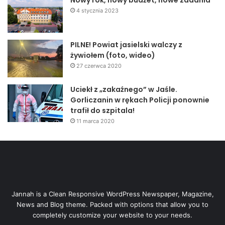
Nowy rok, nowy budżet, nowe zadania
4 stycznia 2023
PILNE! Powiat jasielski walczy z
żywiołem (foto, wideo)
27 czerwca 2020
Uciekł z „zakaźnego” w Jaśle.
Gorliczanin w rękach Policji ponownie
trafił do szpitala!
11 marca 2020
Jannah is a Clean Responsive WordPress Newspaper, Magazine,
News and Blog theme. Packed with options that allow you to
completely customize your website to your needs.