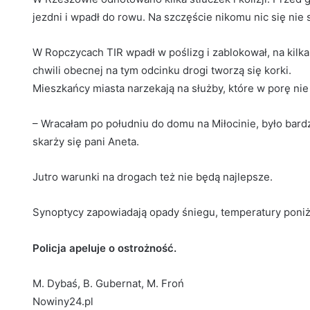
jezdni i wpadł do rowu. Na szczęście nikomu nic się nie s
W Ropczycach TIR wpadł w poślizg i zablokował, na kilk
chwili obecnej na tym odcinku drogi tworzą się korki.
Mieszkańcy miasta narzekają na służby, które w porę ni
– Wracałam po południu do domu na Miłocinie, było bardzo 
skarży się pani Aneta.
Jutro warunki na drogach też nie będą najlepsze.
Synoptycy zapowiadają opady śniegu, temperatury poniżej
Policja apeluje o ostrożność.
M. Dybaś, B. Gubernat, M. Froń
Nowiny24.pl