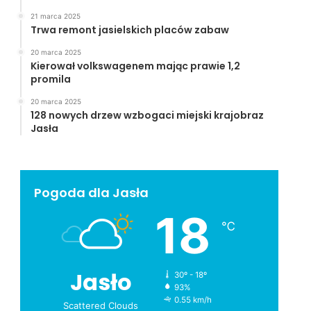
21 marca 2025
Trwa remont jasielskich placów zabaw
20 marca 2025
Kierował volkswagenem mając prawie 1,2
promila
20 marca 2025
128 nowych drzew wzbogaci miejski krajobraz
Jasła
Pogoda dla Jasła
18
℃
Jasło
30º - 18º
93%
0.55 km/h
Scattered Clouds