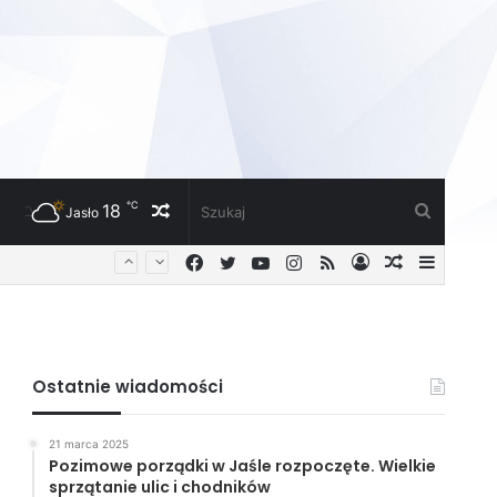
℃
18
Losowy
Szukaj
Jasło
Facebook
Twitter
YouTube
Instagram
RSS
Zaloguj
Losowy
Sideba
artykuł
artykuł
Ostatnie wiadomości
21 marca 2025
Pozimowe porządki w Jaśle rozpoczęte. Wielkie
sprzątanie ulic i chodników