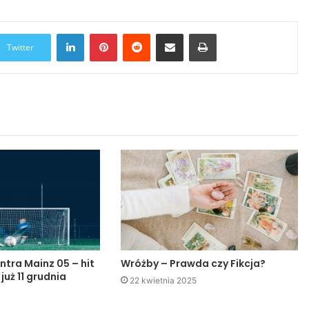
LinkedIn
Pinterest
Reddit
Udostępnij przez Email
Drukuj
Twitter
ntra Mainz 05 – hit
Wróżby – Prawda czy Fikcja?
 już 11 grudnia
22 kwietnia 2025