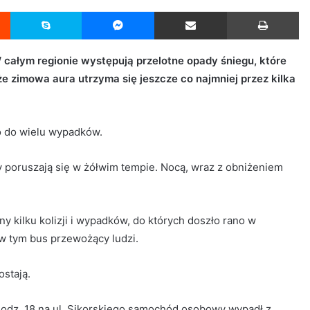
Reddit
Skype
Messenger
Udostępnij przez Email
Drukuj
W całym regionie występują przelotne opady śniegu, które
e zimowa aura utrzyma się jeszcze co najmniej przez kilka
o do wielu wypadków.
 poruszają się w żółwim tempie. Nocą, wraz z obniżeniem
y kilku kolizji i wypadków, do których doszło rano w
w tym bus przewożący ludzi.
ostają.
 godz. 18 na ul. Sikorskiego samochód osobowy wypadł z