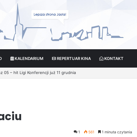
O
KALENDARIUM
REPERTUAR KINA
KONTAKT
05 – hit Ligi Konferencji już 11 grudnia
aciu
1
561
1 minuta czytania