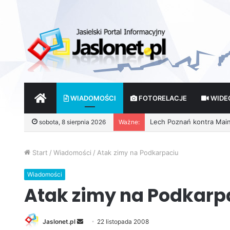
START
WIADOMOŚCI
FOTORELACJE
WIDE
Lech Poznań kontra Mainz 
sobota, 8 sierpnia 2026
Ważne:
Start
/
Wiadomości
/
Atak zimy na Podkarpaciu
Wiadomości
Atak zimy na Podkarp
Jaslonet.pl
S
22 listopada 2008