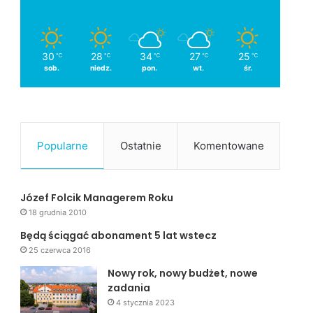
30
28
34
27
25
℃
℃
℃
℃
℃
sob.
niedz.
pon.
wt.
śr.
Popularne
Ostatnie
Komentowane
Józef Folcik Managerem Roku
18 grudnia 2010
Będą ściągać abonament 5 lat wstecz
25 czerwca 2016
Nowy rok, nowy budżet, nowe
zadania
4 stycznia 2023