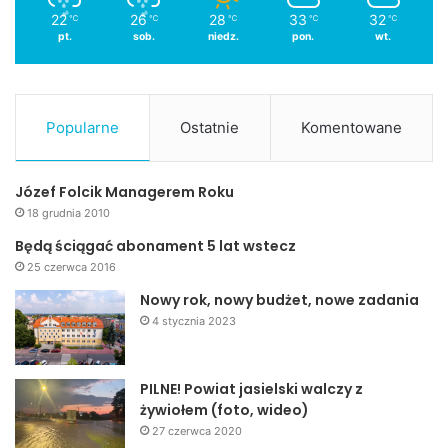
22
26
28
33
32
℃
℃
℃
℃
℃
pt.
sob.
niedz.
pon.
wt.
Popularne
Ostatnie
Komentowane
Józef Folcik Managerem Roku
18 grudnia 2010
Będą ściągać abonament 5 lat wstecz
25 czerwca 2016
Nowy rok, nowy budżet, nowe zadania
4 stycznia 2023
PILNE! Powiat jasielski walczy z
żywiołem (foto, wideo)
27 czerwca 2020