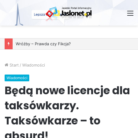
M
Wróżby – Prawda czy Fikcja?
Start
/
Wiadomości
Wiadomości
Będą nowe licencje dla
taksówkarzy.
Taksówkarze – to
absurd!