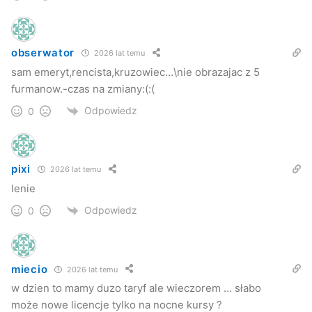
przyznanych w ubiegłym roku licencji jedna trafiła do syna
prezesa stowarzyszenia jasielkich taksówkarzy.
obserwator
2026 lat temu
Kuba Kowalczyk
sam emeryt,rencista,kruzowiec…\nie obrazajac z 5
Jaslonet.pl
furmanow.-czas na zmiany:(:(
Odpowiedz
0
pixi
2026 lat temu
lenie
Odpowiedz
0
miecio
2026 lat temu
w dzien to mamy duzo taryf ale wieczorem … słabo
może nowe licencje tylko na nocne kursy ?