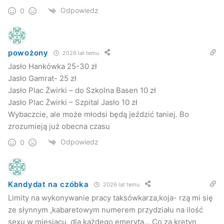
Odpowiedz
0
powożony
2026 lat temu
Jasło Hankówka 25-30 zł
Jasło Gamrat- 25 zł
Jasło Plac Żwirki – do Szkolna Basen 10 zł
Jasło Plac Żwirki – Szpital Jasło 10 zł
Wybaczcie, ale może młodsi będą jeździć taniej. Bo
zrozumieją już obecna czasu
Odpowiedz
0
Kandydat na czóbka
2026 lat temu
Limity na wykonywanie pracy taksówkarza,koja- rzą mi się
ze słynnym ,kabaretowym numerem przydziału na ilość
sexu w miesiącu, dla każdego emeryta… Co za kretyn