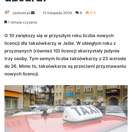
Jaslonet.pl
S
15 listopada 2009
8
515
e
1 minuta czytania
n
d
O 10 zwiększy się w przyszłym roku liczba nowych
a
licencji dla taksówkarzy w Jaśle. W ubiegłym roku z
n
przyznanych (również 10) licencji skorzystały jedynie
e
trzy osoby. Tym samym liczba taksówkarzy z 23 wzrosła
m
do 26. Mimo to, taksówkarze są przeciwni przyznawaniu
a
nowych licencji.
i
l