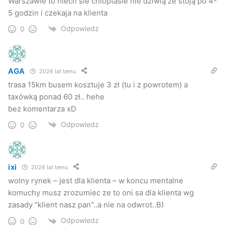
Warszawie to niech sie chloptasie nie dziwią że stoją po 4-
wprowadzenie ograniczeń na rok 2010 w wydawaniu
5 godzin i czekaja na klienta
nowych licencji na wykonywanie transportu drogowego
Odpowiedz
taksówką osobową
– czytamy w piśmie do burmistrz Jasła.
0
Na takie stanowisko Federacji taksówkarze odpowiadają
krótko:
AGA
2026 lat temu
trasa 15km busem kosztuje 3 zł (tu i z powrotem) a
–
Rynek już dawno zweryfikował, bo kiedyś było 140
taxówką ponad 60 zł.. hehe
taksówek, dzisiaj jest dwadzieściaparę i nie ma co robić.
bez komentarza xD
Wystarczy popatrzeć ile osób ma własne auto a ile osób
Odpowiedz
0
wsiada do taksówki
– mówi nam „Johny”.
Sami swoi?
ixi
2026 lat temu
wolny rynek – jest dla klienta – w koncu mentalne
Taksówkarze, to dość zamknięte środowisko, w którym
komuchy musz zrozumiec ze to oni sa dla klienta wg
każdy się zna. Każda nowa osoba, to potencjalne ryzyko,
zasady "klient nasz pan"..a nie na odwrot..B)
że znów będzie trzeba czekać cały dzień na jednego
Odpowiedz
0
klienta. Pikanterii sprawie dodaje fakt, że wśród trzech