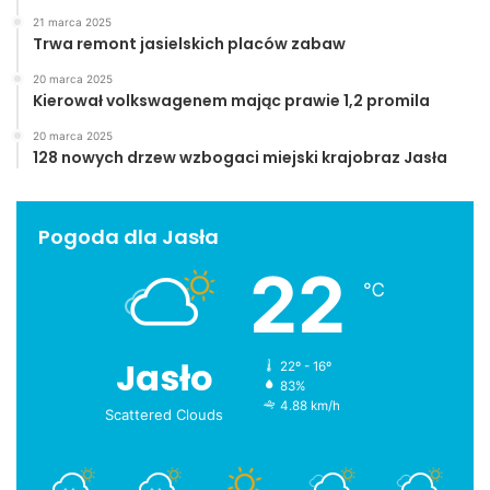
21 marca 2025
Trwa remont jasielskich placów zabaw
20 marca 2025
Kierował volkswagenem mając prawie 1,2 promila
20 marca 2025
128 nowych drzew wzbogaci miejski krajobraz Jasła
Pogoda dla Jasła
22
℃
Jasło
22º - 16º
83%
4.88 km/h
Scattered Clouds