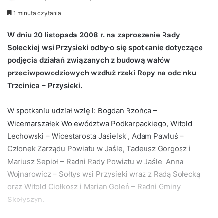
e
1 minuta czytania
n
d
W dniu 20 listopada 2008 r. na zaproszenie Rady
a
Sołeckiej wsi Przysieki odbyło się spotkanie dotyczące
n
podjęcia działań związanych z budową wałów
e
przeciwpowodziowych wzdłuż rzeki Ropy na odcinku
m
Trzcinica – Przysieki.
a
i
W spotkaniu udział wzięli: Bogdan Rzońca –
l
Wicemarszałek Województwa Podkarpackiego, Witold
Lechowski – Wicestarosta Jasielski, Adam Pawluś –
Członek Zarządu Powiatu w Jaśle, Tadeusz Gorgosz i
Mariusz Sepioł – Radni Rady Powiatu w Jaśle, Anna
Wojnarowicz – Sołtys wsi Przysieki wraz z Radą Sołecką
oraz Witold Ciołkosz i Marian Goleń – Radni Gminy
Skołyszyn.