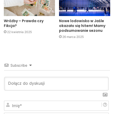
Wróżby – Prawda czy
Nowe lodowisko w Jaśle
Fikcja?
okazało się hitem! Mamy
podsumowanie sezonu
22 kwietnia 2025
26 marca 2025
Subscribe
I
m
i