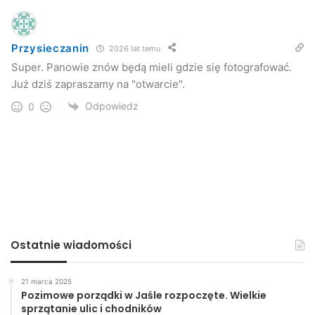
Przysieczanin
2026 lat temu
Super. Panowie znów będą mieli gdzie się fotografować.
Już dziś zapraszamy na "otwarcie".
Powódź w Przysiekach (2006 rok) – zdjęcia archiwalne
Odpowiedz
0
Ostatnie wiadomości
21 marca 2025
Pozimowe porządki w Jaśle rozpoczęte. Wielkie
sprzątanie ulic i chodników