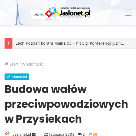
M
Start
/
Wiadomości
Wiadomości
Budowa wałów
przeciwpowodziowych
w Przysiekach
Jaslonet.pl
S
22 listopada 2008
2
591