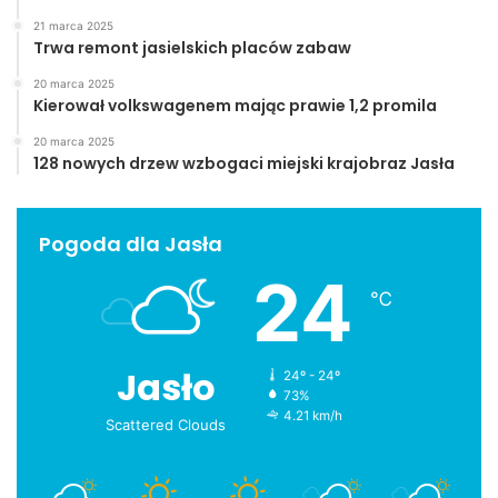
21 marca 2025
Trwa remont jasielskich placów zabaw
Powódź w Przysiekach (2006 rok) – zdjęcia archiwalne
20 marca 2025
Kierował volkswagenem mając prawie 1,2 promila
Powiat Jasło
20 marca 2025
128 nowych drzew wzbogaci miejski krajobraz Jasła
Pogoda dla Jasła
24
℃
Jasło
24º - 24º
73%
4.21 km/h
Scattered Clouds