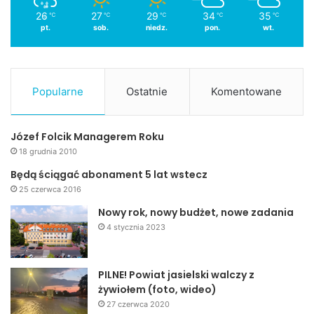
26
27
29
34
35
℃
℃
℃
℃
℃
pt.
sob.
niedz.
pon.
wt.
Popularne
Ostatnie
Komentowane
Józef Folcik Managerem Roku
18 grudnia 2010
Będą ściągać abonament 5 lat wstecz
25 czerwca 2016
Nowy rok, nowy budżet, nowe zadania
4 stycznia 2023
PILNE! Powiat jasielski walczy z
żywiołem (foto, wideo)
27 czerwca 2020