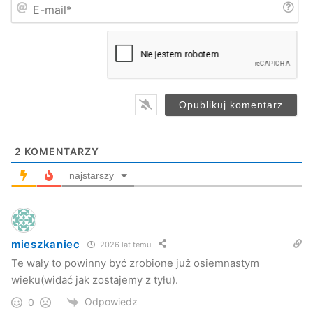
E
ę
-
*
m
a
i
l
*
Powódź w Przysiekach (2006 rok) – zdjęcia archiwalne
2
KOMENTARZY
najstarszy
mieszkaniec
2026 lat temu
Te wały to powinny być zrobione już osiemnastym
wieku(widać jak zostajemy z tyłu).
Odpowiedz
0