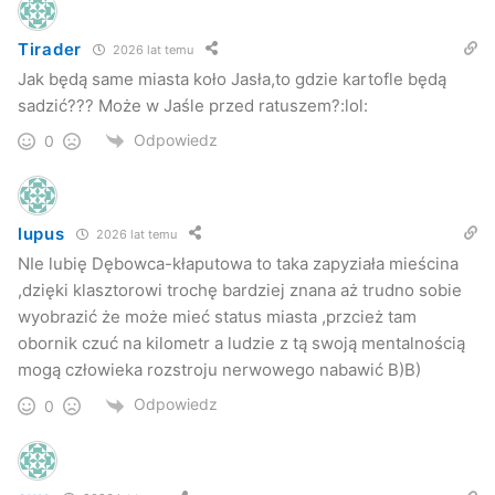
unijnych dla gminy wiejskiej, zyska część nowych
Tirader
2026 lat temu
programów adresowanych wyłącznie do miast. Pozostaje
Jak będą same miasta koło Jasła,to gdzie kartofle będą
kwestia sporną, czy na zmianie statusu nie stracą osoby
sadzić??? Może w Jaśle przed ratuszem?:lol:
korzystające z dotacji do gospodarstw rolnych?
Odpowiedz
0
–
Będziemy musieli to również sprawdzić
– mówi
Staniszewski. Wójt Dębowca dodaje również, że na
podstawie informacji uzyskanych z Kołaczyc odnośnie
lupus
2026 lat temu
funkcjonowania miasta, przedstawi mieszkańcom Dębowca
NIe lubię Dębowca-kłaputowa to taka zapyziała mieścina
wszystkie za i przeciw bycia miastem.
,dzięki klasztorowi trochę bardziej znana aż trudno sobie
wyobrazić że może mieć status miasta ,przcież tam
Mieszkańcy zdecydują w referendum
obornik czuć na kilometr a ludzie z tą swoją mentalnością
mogą człowieka rozstroju nerwowego nabawić B)B)
Władze Dębowca na spotkaniu wiejskim, które
Odpowiedz
0
prawdopodobnie zostanie zwołane w marcu, przestawią
pomysł wystąpienia z wnioskiem o przywrócenie praw
miejskich do wojewody.