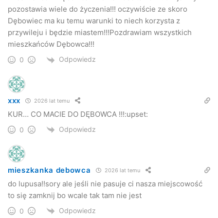
pozostawia wiele do życzenia!!! oczywiście ze skoro
Dębowiec ma ku temu warunki to niech korzysta z
przywileju i będzie miastem!!!Pozdrawiam wszystkich
mieszkańców Dębowca!!!
Odpowiedz
0
xxx
2026 lat temu
KUR… CO MACIE DO DĘBOWCA !!!:upset:
Odpowiedz
0
mieszkanka debowca
2026 lat temu
do lupusa!!sory ale jeśli nie pasuje ci nasza miejscowość
to się zamknij bo wcale tak tam nie jest
Odpowiedz
0