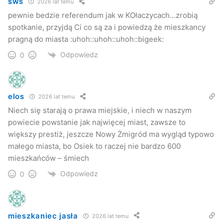
sws
2026 lat temu
pewnie bedzie referendum jak w KOłaczycach…zrobią
spotkanie, przyjdą Ci co są za i powiedzą że mieszkancy
pragną do miasta :uhoh::uhoh::uhoh::bigeek:
Odpowiedz
0
elos
2026 lat temu
Niech się starają o prawa miejskie, i niech w naszym
powiecie powstanie jak najwięcej miast, zawsze to
większy prestiż, jeszcze Nowy Żmigród ma wygląd typowo
małego miasta, bo Osiek to raczej nie bardzo 600
–
Chcemy rozpocząć tę procedurę od spotkania
mieszkańców – śmiech
wiejskiego, na którym chciałbym, aby mieszkańcy się
Odpowiedz
0
wypowiedzieli, później będziemy docierać z informacjami
do wszystkich mieszkańców Dębowca. Wszystkie te
informacje zebrane chciałbym podsumować w referendum,
mieszkaniec jasła
2026 lat temu
które myślę, że nie będzie kosztowne. I dopiero kiedy