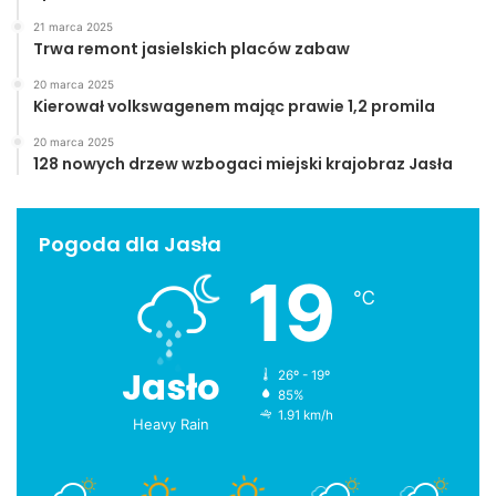
21 marca 2025
Trwa remont jasielskich placów zabaw
20 marca 2025
Kierował volkswagenem mając prawie 1,2 promila
20 marca 2025
128 nowych drzew wzbogaci miejski krajobraz Jasła
Pogoda dla Jasła
19
℃
Jasło
26º - 19º
85%
1.91 km/h
Heavy Rain