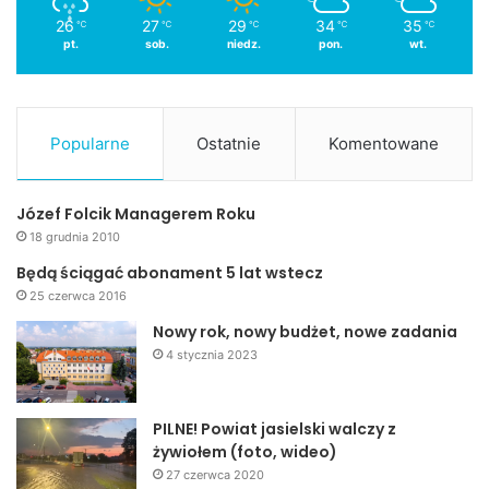
26
27
29
34
35
℃
℃
℃
℃
℃
pt.
sob.
niedz.
pon.
wt.
Popularne
Ostatnie
Komentowane
Józef Folcik Managerem Roku
18 grudnia 2010
Będą ściągać abonament 5 lat wstecz
25 czerwca 2016
Nowy rok, nowy budżet, nowe zadania
4 stycznia 2023
PILNE! Powiat jasielski walczy z
żywiołem (foto, wideo)
27 czerwca 2020