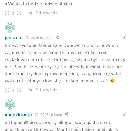
a Wolica to będzie prawie stolica
mieszkańcy Dębowca w większości wypowiedzą się „za”
Odpowiedz
0
lub „przeciw” to na podstawie ich decyzji i woli chcemy
podjąć decyzję
– tłumaczy Zbigniew Staniszewski.
Wniosek, zdaniem Staniszewskiego, jeśli uda się załatwić
jaślanin
2026 lat temu
całą procedurę, zostałby złożony na wiosnę przyszłego
Stowarzyszenie Miłosników Debowca i Okolic powinno
roku, a w styczniu 2012 Dębowiec mógłby świętować
zajmować się miłowaniem Dębowca i Okolic, a nie
odzyskanie praw miejskich.
kształtowaniem oblicza Dębowca, czy ma być miastem czy
nie. Pani Prezes nie życzę źle, ale w tym wieku może nie
doczekać uzyskania praw miejskich, a angażuje się w tak
Kuba Kowalczyk
ważną dla młodych kwestię i na koniec namieszać.
Jaslonet.pl
Odpowiedz
0
mieszkanka
2026 lat temu
do lupusa!!!nie obchodzą nikogo Twoje gusta, co do
mieszkańców Dębowca!!!Mentalność takich ludzi jak Ty