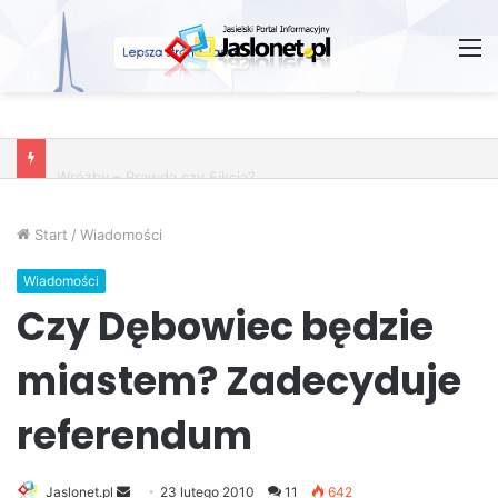
M
Wróżby – Prawda czy Fikcja?
Start
/
Wiadomości
Wiadomości
Czy Dębowiec będzie
miastem? Zadecyduje
referendum
Jaslonet.pl
S
23 lutego 2010
11
642