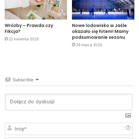
Dębowca i Okolic.
Wróżby – Prawda czy
Nowe lodowisko w Jaśle
Fikcja?
okazało się hitem! Mamy
podsumowanie sezonu
22 kwietnia 2025
26 marca 2025
Subscribe
Aleksandra Kozik, Prezes Stowarzyszenia Miłośników
Dębowca i Okoli
I
m
Przywrócenie nazw ulic związane jest z wymianą
i