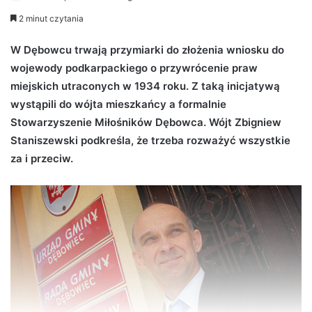
e
2 minut czytania
n
d
W Dębowcu trwają przymiarki do złożenia wniosku do
a
wojewody podkarpackiego o przywrócenie praw
n
miejskich utraconych w 1934 roku. Z taką inicjatywą
e
wystąpili do wójta mieszkańcy a formalnie
m
Stowarzyszenie Miłośników Dębowca. Wójt Zbigniew
a
Staniszewski podkreśla, że trzeba rozważyć wszystkie
i
za i przeciw.
l