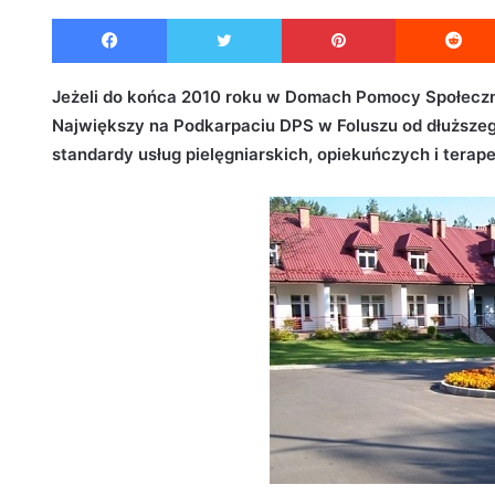
e
Facebook
Twitter
Pinterest
n
d
a
Jeżeli do końca 2010 roku w Domach Pomocy Społeczne
n
Największy na Podkarpaciu DPS w Foluszu od dłuższeg
e
standardy usług pielęgniarskich, opiekuńczych i terap
m
a
i
l