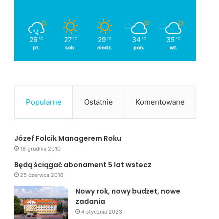
26
27
29
34
35
℃
℃
℃
℃
℃
pt.
sob.
niedz.
pon.
wt.
Popularne
Ostatnie
Komentowane
Józef Folcik Managerem Roku
18 grudnia 2010
Będą ściągać abonament 5 lat wstecz
25 czerwca 2016
Nowy rok, nowy budżet, nowe
zadania
4 stycznia 2023