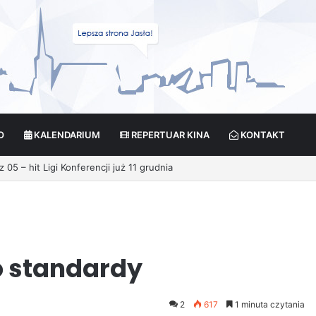
O
KALENDARIUM
REPERTUAR KINA
KONTAKT
cja?
o standardy
2
617
1 minuta czytania