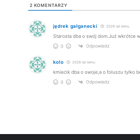
2
KOMENTARZY
jędrek gałganecki
2026 lat temu
Starosta dba o swój dom.Już wkrótce w
Odpowiedz
0
kolo
2026 lat temu
kmiecik dba o swoje,a o foluszu tylko 
Odpowiedz
0