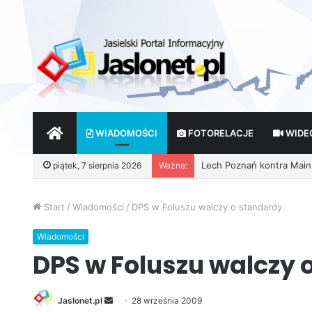
START
WIADOMOŚCI
FOTORELACJE
WIDE
piątek, 7 sierpnia 2026
Ważne:
Wróżby – Prawda czy Fik
Start
/
Wiadomości
/
DPS w Foluszu walczy o standardy
Wiadomości
DPS w Foluszu walczy 
Jaslonet.pl
S
28 września 2009