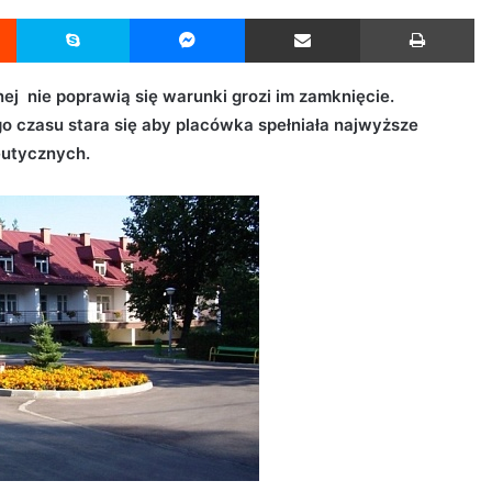
Reddit
Skype
Messenger
Udostępnij przez Email
Drukuj
j nie poprawią się warunki grozi im zamknięcie.
o czasu stara się aby placówka spełniała najwyższe
eutycznych.