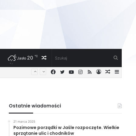
℃
20
Losowy
Szukaj
Jasło
Facebook
Twitter
YouTube
Instagram
RSS
Zaloguj
Losowy
Sideba
artykuł
artykuł
Ostatnie wiadomości
21 marca 2025
Pozimowe porządki w Jaśle rozpoczęte. Wielkie
sprzątanie ulic i chodników