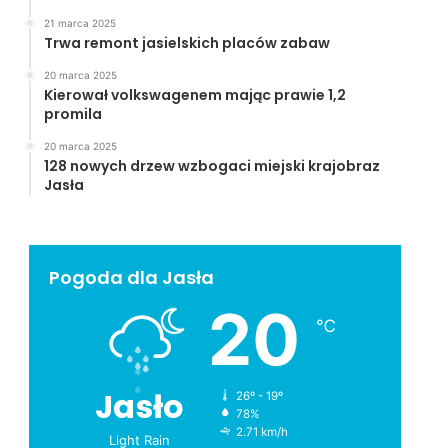
21 marca 2025
Trwa remont jasielskich placów zabaw
20 marca 2025
Kierował volkswagenem mając prawie 1,2
promila
20 marca 2025
128 nowych drzew wzbogaci miejski krajobraz
Jasła
Pogoda dla Jasła
20
℃
Jasło
26º - 19º
78%
2.71 km/h
Light Rain