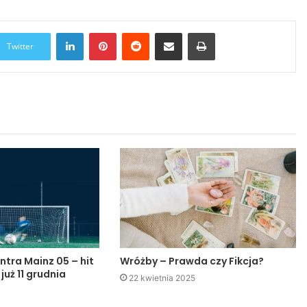
LinkedIn
Pinterest
Reddit
Udostępnij przez Email
Drukuj
Twitter
ntra Mainz 05 – hit
Wróżby – Prawda czy Fikcja?
 już 11 grudnia
22 kwietnia 2025