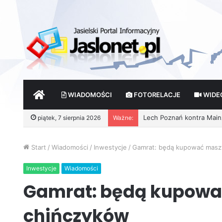
START
WIADOMOŚCI
FOTORELACJE
WIDE
piątek, 7 sierpnia 2026
Ważne:
Start
/
Wiadomości
/
Inwestycje
/
Gamrat: będą kupować masz
Inwestycje
Wiadomości
Gamrat: będą kupowa
chińczyków