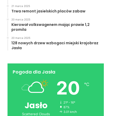
21 marca 2025
Trwa remont jasielskich placów zabaw
20 marca 2025
Kierował volkswagenem mając prawie 1,2
promila
20 marca 2025
128 nowych drzew wzbogaci miejski krajobraz
Jasła
Pogoda dla Jasła
20
℃
Jasło
21º - 16º
87%
3.01 km/h
Scattered Clouds