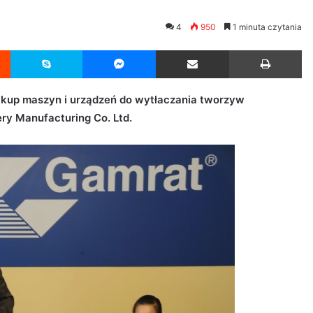
4
950
1 minuta czytania
Reddit
Skype
Messenger
Udostępnij przez Email
Drukuj
kup maszyn i urządzeń do wytłaczania tworzyw
ry Manufacturing Co. Ltd.