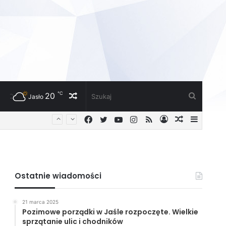
℃
20
Losowy
Szukaj
Jasło
Facebook
Twitter
YouTube
Instagram
RSS
Zaloguj
Losowy
Sideba
artykuł
artykuł
Ostatnie wiadomości
21 marca 2025
Pozimowe porządki w Jaśle rozpoczęte. Wielkie
sprzątanie ulic i chodników