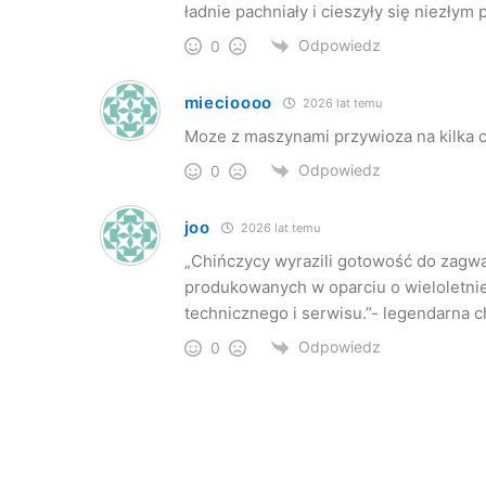
ładnie pachniały i cieszyły się niezłym 
Odpowiedz
0
miecioooo
2026 lat temu
Moze z maszynami przywioza na kilka ch
Odpowiedz
0
joo
2026 lat temu
„Chińczycy wyrazili gotowość do zagwa
produkowanych w oparciu o wieloletnie
technicznego i serwisu.”- legendarna
Odpowiedz
0