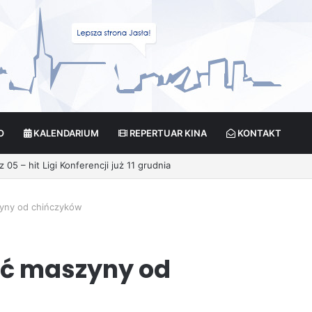
O
KALENDARIUM
REPERTUAR KINA
KONTAKT
yny od chińczyków
ć maszyny od