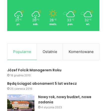
21
26
28
33
32
℃
℃
℃
℃
℃
pt.
sob.
niedz.
pon.
wt.
Popularne
Ostatnie
Komentowane
Józef Folcik Managerem Roku
18 grudnia 2010
Będą ściągać abonament 5 lat wstecz
25 czerwca 2016
Nowy rok, nowy budżet, nowe
zadania
4 stycznia 2023