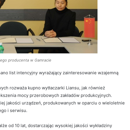
kiego producenta w Gamracie
sano list intencyjny wyrażający zainteresowanie wzajemną
wych rozważa kupno wytłaczarki Liansu, jak również
większenia mocy przerobowych zakładów produkcyjnych.
ej jakości urządzeń, produkowanych w oparciu o wieloletnie
go i serwisu.
e od 10 lat, dostarczając wysokiej jakości wykładziny