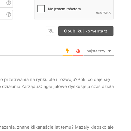
I
m
i
E
ę
-
*
m
a
i
l
*
najstarszy
 przetrwania na rynku ale i rozwoju?Póki co daje się
ziałania Zarządu.Ciągłe jałowe dyskusje,a czas działa
ania, znane kilkanaście lat temu? Mazały kiepsko ale