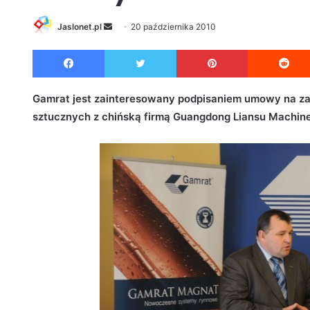
Jaslonet.pl
S
20 października 2010
e
Facebook
Twitter
Pinterest
n
d
a
Gamrat jest zainteresowany podpisaniem umowy na za
n
sztucznych z chińską firmą Guangdong Liansu Machine
e
m
a
i
l