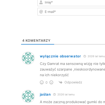
4
KOMENTARZY
wyłącznie obserwator
2026 lat temu
Czy Gamrat ma sensowną wizję nie tylko
zauważyć szarpane ,nieskoordynowane d
na ich niekorzyść
Odpowiedz
0
jaślan
2026 lat temu
A może zaczną produkować gumki do maz