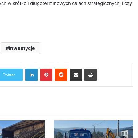
h w krótko i długoterminowych celach strategicznych, liczy
inwestycje
LinkedIn
Pinterest
Reddit
Udostępnij przez Email
Drukuj
Twitter