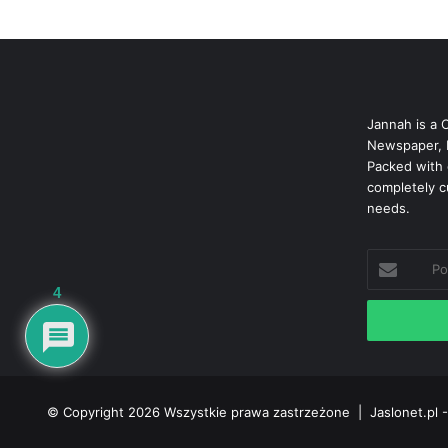
Jannah is a 
Newspaper, 
Packed with 
completely c
needs.
Podaj
swój
4
adres
mailowy
© Copyright 2026 Wszystkie prawa zastrzeżone |
Jaslonet.pl -