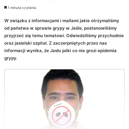
e
1 minuta czytania
n
d
W związku z informacjami i mailami jakie otrzymaliśmy
a
od państwa w sprawie grypy w Jaśle, postanowiliśmy
n
przyjrzeć się temu tematowi. Odwiedziliśmy przychodnie
e
oraz jasielski szpital. Z zaczerpniętych przez nas
m
informacji wynika, że Jasłu póki co nie grozi epidemia
a
grypy.
i
l