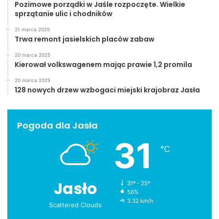
Pozimowe porządki w Jaśle rozpoczęte. Wielkie
sprzątanie ulic i chodników
21 marca 2025
Trwa remont jasielskich placów zabaw
20 marca 2025
Kierował volkswagenem mając prawie 1,2 promila
20 marca 2025
128 nowych drzew wzbogaci miejski krajobraz Jasła
Pogoda dla Jasła
31
℃
Jasło
31º - 25º
56%
3.32 km/h
Scattered Clouds