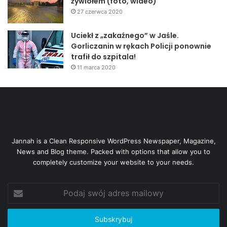
żywiołem (foto, wideo)
27 czerwca 2020
Uciekł z „zakaźnego” w Jaśle.
Gorliczanin w rękach Policji ponownie
trafił do szpitala!
11 marca 2020
Jannah is a Clean Responsive WordPress Newspaper, Magazine,
News and Blog theme. Packed with options that allow you to
completely customize your website to your needs.
Podaj
swój
adres
mailowy