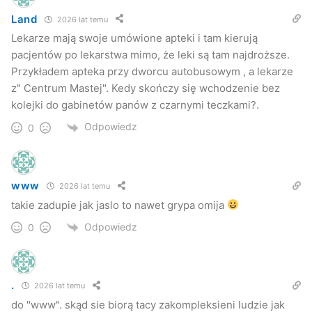
Land
2026 lat temu
Lekarze mają swoje umówione apteki i tam kierują
pacjentów po lekarstwa mimo, że leki są tam najdroższe.
Przykładem apteka przy dworcu autobusowym , a lekarze
z" Centrum Mastej". Kedy skończy się wchodzenie bez
kolejki do gabinetów panów z czarnymi teczkami?.
Odpowiedz
0
www
2026 lat temu
takie zadupie jak jaslo to nawet grypa omija
Odpowiedz
0
.
2026 lat temu
do "www". skąd sie biorą tacy zakompleksieni ludzie jak