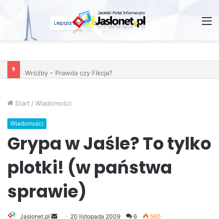
M
Wróżby – Prawda czy Fikcja?
Start
/
Wiadomości
Wiadomości
Grypa w Jaśle? To tylko
plotki! (w państwa
sprawie)
Jaslonet.pl
S
20 listopada 2009
6
560