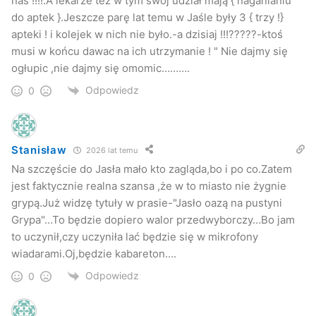
nas !!!!.A lekarze też w tym swój udział mają { naganianiu
do aptek }.Jeszcze parę lat temu w Jaśle były 3 { trzy !}
apteki ! i kolejek w nich nie było.-a dzisiaj !!!?????-ktoś
musi w końcu dawac na ich utrzymanie ! " Nie dajmy się
ogłupic ,nie dajmy się omomic……….
Odpowiedz
0
Stanisław
2026 lat temu
Na szczęście do Jasła mało kto zagląda,bo i po co.Zatem
jest faktycznie realna szansa ,że w to miasto nie żygnie
grypą.Już widzę tytuły w prasie-"Jasło oazą na pustyni
Grypa"…To będzie dopiero walor przedwyborczy…Bo jam
to uczynił,czy uczyniła lać będzie się w mikrofony
wiadarami.Oj,będzie kabareton….
Odpowiedz
0