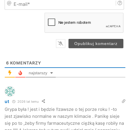
E
ę
-
*
m
a
i
l
*
6
KOMENTARZY
najstarszy
ut
2026 lat temu
Grypa była ! jest i będzie !!zawsze o tej porze roku ! -to
jest zjawisko normalne w naszym klimacie . Panikę sieje
się po to ,żeby firmy farmaceutyczne ciężką kasę robiły na