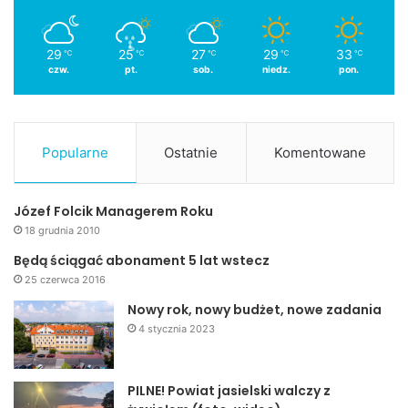
29
25
27
29
33
℃
℃
℃
℃
℃
czw.
pt.
sob.
niedz.
pon.
Popularne
Ostatnie
Komentowane
Józef Folcik Managerem Roku
18 grudnia 2010
Będą ściągać abonament 5 lat wstecz
25 czerwca 2016
Nowy rok, nowy budżet, nowe zadania
4 stycznia 2023
PILNE! Powiat jasielski walczy z