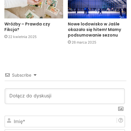
–
Jesteśmy przygotowani na przyjmowanie pacjentów. Na
dzień dzisiejszy takiego przypadku u nas nie było i mam
nadzieję, że nie będzie
– mówił Zbigniew Betlej, dyrektor
Wróżby – Prawda czy
Nowe lodowisko w Jaśle
Fikcja?
okazało się hitem! Mamy
jasielskiego szpitala.
podsumowanie sezonu
22 kwietnia 2025
26 marca 2025
Kuba Kowalczyk
Jaslonet.pl
Subscribe
I
m
i