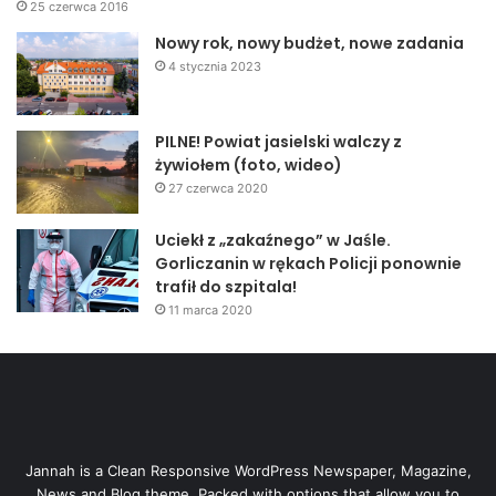
25 czerwca 2016
Nowy rok, nowy budżet, nowe zadania
4 stycznia 2023
PILNE! Powiat jasielski walczy z
żywiołem (foto, wideo)
27 czerwca 2020
Uciekł z „zakaźnego” w Jaśle.
Gorliczanin w rękach Policji ponownie
trafił do szpitala!
11 marca 2020
Jannah is a Clean Responsive WordPress Newspaper, Magazine,
News and Blog theme. Packed with options that allow you to