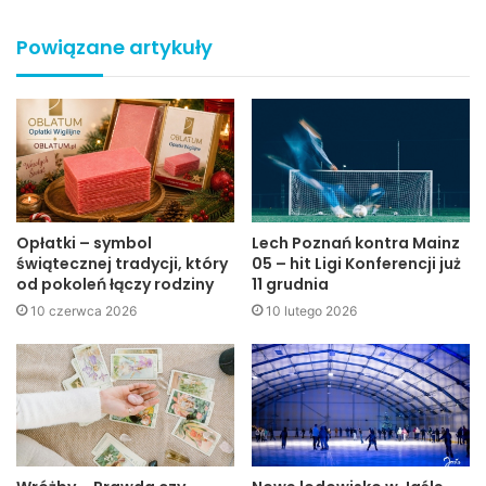
budynek po byłym przedszkolu kolejowym, należący od
2008 roku do miasta zostanie wkrótce zagospodarowany.
Powiązane artykuły
–
W związku z planami jakie mamy, chcemy, żeby tam
powstał obiekt hotelowy. Tego typu zainteresowanie
pojawia się ze strony inwestorów, więc wychodzimy
naprzeciw ich oczekiwaniom, uwzględniając jednocześnie
potrzeby miasta
– mówił burmistrz Ryszard Pabian.
Opłatki – symbol
Lech Poznań kontra Mainz
świątecznej tradycji, który
05 – hit Ligi Konferencji już
od pokoleń łączy rodziny
11 grudnia
10 czerwca 2026
10 lutego 2026