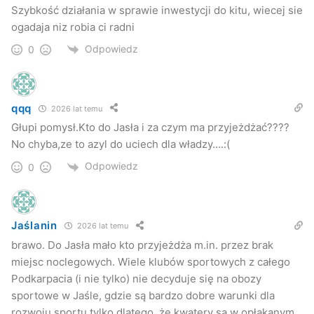
Szybkość działania w sprawie inwestycji do kitu, wiecej sie
ogadaja niz robia ci radni
Odpowiedz
0
qqq
2026 lat temu
Głupi pomysł.Kto do Jasła i za czym ma przyjeżdżać????
No chyba,ze to azyl do uciech dla władzy….:(
Odpowiedz
0
Jaślanin
2026 lat temu
brawo. Do Jasła mało kto przyjeżdża m.in. przez brak
miejsc noclegowych. Wiele klubów sportowych z całego
Podkarpacia (i nie tylko) nie decyduje się na obozy
sportowe w Jaśle, gdzie są bardzo dobre warunki dla
rozwoju sportu tylko dlatego, że kwatery są w opłakanym