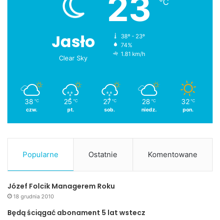
23
℃
Jasło
38º - 23º
74%
1.81 km/h
Clear Sky
38
25
27
28
32
℃
℃
℃
℃
℃
czw.
pt.
sob.
niedz.
pon.
Popularne
Ostatnie
Komentowane
Józef Folcik Managerem Roku
18 grudnia 2010
Będą ściągać abonament 5 lat wstecz