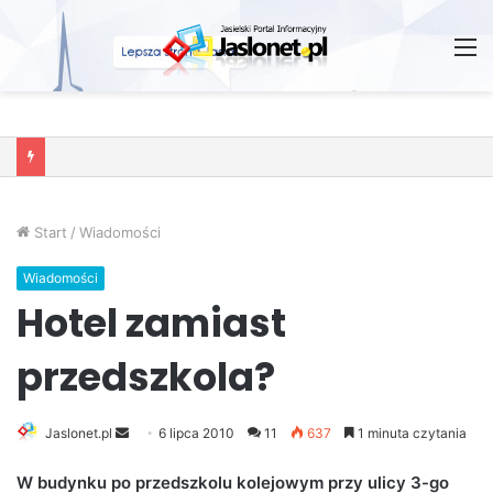
M
Wróżby – Prawda czy Fikcja?
Start
/
Wiadomości
Wiadomości
Hotel zamiast
przedszkola?
Jaslonet.pl
S
6 lipca 2010
11
637
1 minuta czytania
e
W budynku po przedszkolu kolejowym przy ulicy 3-go
n