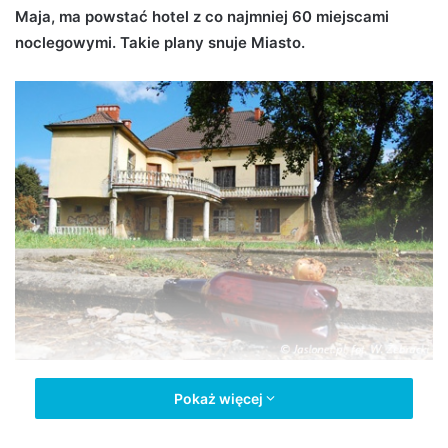
Maja, ma powstać hotel z co najmniej 60 miejscami
d
noclegowymi. Takie plany snuje Miasto.
a
n
e
m
a
i
l
Pokaż więcej
Wczoraj radni przyjęli zmiany w Miejskim Planie
Zagospodarowania przestrzennego, dzięki którym