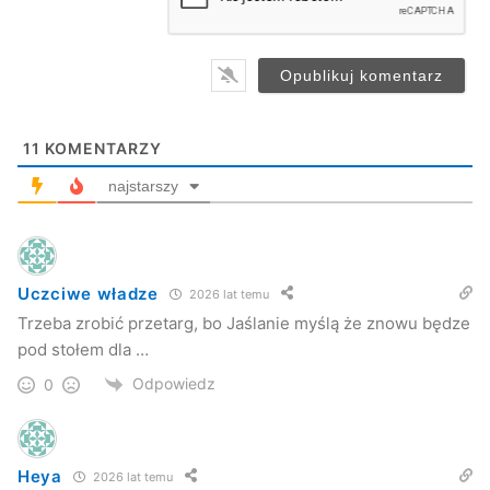
l
*
11
KOMENTARZY
najstarszy
Uczciwe władze
2026 lat temu
Trzeba zrobić przetarg, bo Jaślanie myślą że znowu będze
Dzięki decyzji radnych ruszy w końcu oczekiwany od lat
pod stołem dla …
remont budynku.
Odpowiedz
0
Kuba Kowalczyk
Jaslonet.pl
Heya
2026 lat temu