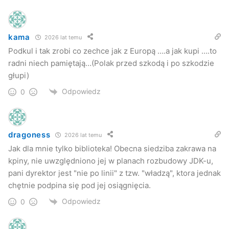
kama
2026 lat temu
Podkul i tak zrobi co zechce jak z Europą ….a jak kupi ….to
radni niech pamiętają…(Polak przed szkodą i po szkodzie
głupi)
Odpowiedz
0
dragoness
2026 lat temu
Jak dla mnie tylko biblioteka! Obecna siedziba zakrawa na
kpiny, nie uwzględniono jej w planach rozbudowy JDK-u,
pani dyrektor jest "nie po linii" z tzw. "władzą", ktora jednak
chętnie podpina się pod jej osiągnięcia.
Odpowiedz
0