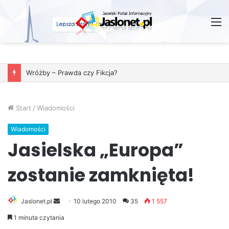
M
Wróżby – Prawda czy Fikcja?
Start
/
Wiadomości
Wiadomości
Jasielska „Europa”
zostanie zamknięta!
Jaslonet.pl
S
10 lutego 2010
35
1 557
e
1 minuta czytania
n