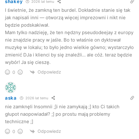
shakey
2026 lat temu
I świetnie, że zamkną ten burdel. Dokładnie stanie się tak
jak napisali inni — otworzą więcej imprezowni i nikt nie
będzie podskakiwał.
Mam tylko nadzieję, że ten nędzny pseudodeejay z europy
nie znajdzie pracy w jaśle. Bo to właśnie on dyktował
muzykę w lokalu; to było jedno wielkie gówno; wystarczyło
zmienić DJa i klienci by się znaleźli… ale cóż. teraz będzie
wybór! Ja się cieszę.
Odpowiedz
0
aska
2026 lat temu
nie zamknęli Insomnii ;]i nie zamykają ;] kto Ci takich
głupot naopowiadał? ;] po prostu mają problemy
techniczne ;]
Odpowiedz
0