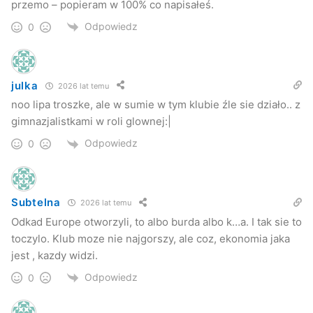
przemo – popieram w 100% co napisałeś.
Odpowiedz
0
julka
2026 lat temu
noo lipa troszke, ale w sumie w tym klubie źle sie działo.. z
gimnazjalistkami w roli glownej:|
Odpowiedz
0
Subtelna
2026 lat temu
Odkad Europe otworzyli, to albo burda albo k…a. I tak sie to
toczylo. Klub moze nie najgorszy, ale coz, ekonomia jaka
jest , kazdy widzi.
Odpowiedz
0