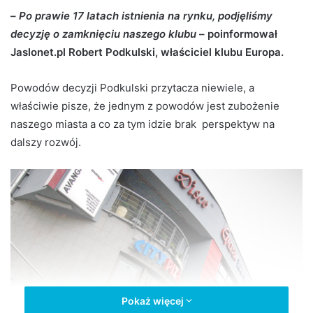
d
–
Po prawie 17 latach istnienia na rynku, podjęliśmy
a
decyzję o zamknięciu naszego klubu
– poinformował
n
Jaslonet.pl Robert Podkulski, właściciel klubu Europa.
e
m
Powodów decyzji Podkulski przytacza niewiele, a
a
właściwie pisze, że jednym z powodów jest zubożenie
i
naszego miasta a co za tym idzie brak perspektyw na
l
dalszy rozwój.
Pokaż więcej