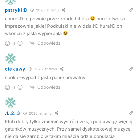
pstryk!:D
2026 lat temu
chura!:D to pewnie przez rondo hitlera
hura! otworze
imprezownie jakiej Podkulski nie widzial!:D hura!:D on
wkoncu z jasła wypierdala
Odpowiedz
0
ciekawy
2026 lat temu
spoko –wypad z jasla panie prywatny
Odpowiedz
0
.1..2..3
2026 lat temu
Klub dobry tylko zmienić wystrój i wziąć pod uwagę więcej
gatunków muzycznych. Przy samej dyskotekowej muzyce
nie da się zarobic w takim mieście gdzie populacja