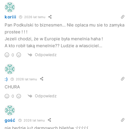
koriii
2026 lat temu
Pan Podkulski to biznesmen… NIe oplaca mu sie to zamyka
prostee ! ! !
Jezeli chodzi, że w Europie była menelnia haha !
A kto robił taką menelnie?? Ludzie a wlasciciel…
Odpowiedz
0
:)
2026 lat temu
CHURA
Odpowiedz
0
gość
2026 lat temu
nie będzie już darmowych biletów :(:(:(:(:(