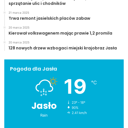
sprzątanie ulic i chodników
21 marca 2025
Trwa remont jasielskich placów zabaw
20 marca 2025
Kierował volkswagenem mając prawie 1,2 promila
20 marca 2025
128 nowych drzew wzbogaci miejski krajobraz Jasła
Pogoda dla Jasła
19
℃
Jasło
23º - 18º
90%
2.41 km/h
Rain