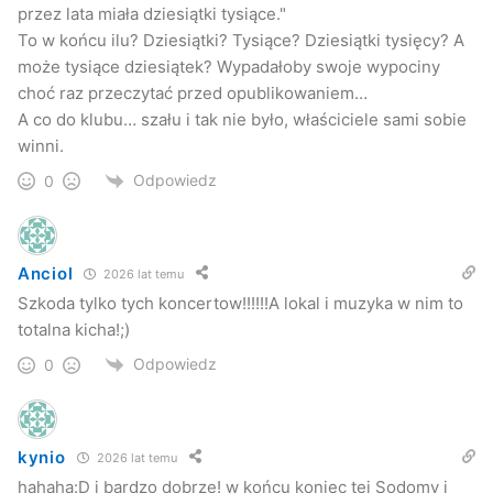
przez lata miała dziesiątki tysiące."
To w końcu ilu? Dziesiątki? Tysiące? Dziesiątki tysięcy? A
może tysiące dziesiątek? Wypadałoby swoje wypociny
choć raz przeczytać przed opublikowaniem…
A co do klubu… szału i tak nie było, właściciele sami sobie
winni.
Odpowiedz
0
Anciol
2026 lat temu
Szkoda tylko tych koncertow!!!!!!A lokal i muzyka w nim to
totalna kicha!;)
Odpowiedz
0
kynio
2026 lat temu
hahaha:D i bardzo dobrze! w końcu koniec tej Sodomy i