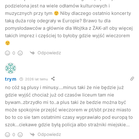
podzielona jest na wiele odłamów kulturowych i
muzycznych przy tym
Niby dlaczego ostatnio koncerty
taką duża rolę odegrały w Europie? Brawo tu dla
pomysłodawców a głównie dla Wojtka z ŻAK-a!! oby więcej
takich imprez i częściej to byłoby gdzie wyjść wieczorem
Odpowiedz
0
trym
2026 lat temu
no cóż są plusy i minusy….minus taki że nie będzie już
gdzie wyjść chociaż już od czasów liceum tam nie
bywam..zbrzydło mi to..a plus taki że bedzie można być
może spokojnie przejść wieczorem w pt/sbt przez miasto
bo to co sie tam ostatnimi czasy wyprawiało pod europą to
szok…ciekawe gdzie byłą policja albo strażniki miejskie…
Odpowiedz
0