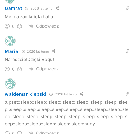
Gamrat
2026 lat temu
Melina zamknięta haha
Odpowiedz
0
Maria
2026 lat temu
Nareszcie!Dzięki Bogu!
Odpowiedz
0
waldemar kiepski
2026 lat temu
:upset::sleep::sleep::sleep::sleep::sleep::sleep::sleep::slee
p::sleep::sleep::sleep::sleep::sleep::sleep::sleep::sleep::sle
ep::sleep::sleep::sleep::sleep::sleep::sleep::sleep::sleep::sl
eep::sleep::sleep::sleep::sleep::sleep:nudy
Odpowiedz
0