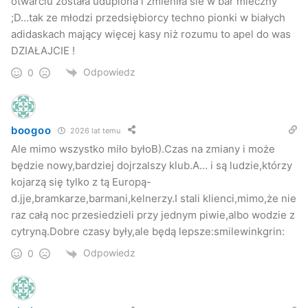
otwarciu została udupiona i zmieniła sie w bar mleczny
;D…tak ze młodzi przedsiębiorcy techno pionki w białych
adidaskach mający więcej kasy niż rozumu to apel do was
DZIAŁAJCIE !
Odpowiedz
0
boogoo
2026 lat temu
Ale mimo wszystko miło byłoB).Czas na zmiany i może
będzie nowy,bardziej dojrzalszy klub.A… i są ludzie,którzy
kojarzą się tylko z tą Europą-
d.jje,bramkarze,barmani,kelnerzy.I stali klienci,mimo,że nie
raz całą noc przesiedzieli przy jednym piwie,albo wodzie z
cytryną.Dobre czasy były,ale będą lepsze:smilewinkgrin:
Odpowiedz
0