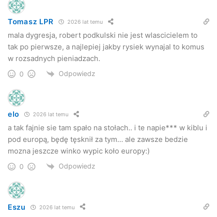
Tomasz LPR
2026 lat temu
mala dygresja, robert podkulski nie jest wlascicielem to
tak po pierwsze, a najlepiej jakby rysiek wynajal to komus
w rozsadnych pieniadzach.
Odpowiedz
0
elo
2026 lat temu
a tak fajnie sie tam spało na stołach.. i te napie*** w kiblu i
pod europą, będę tęsknił za tym… ale zawsze bedzie
mozna jeszcze winko wypic koło europy:)
Odpowiedz
0
Eszu
2026 lat temu