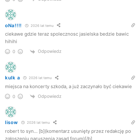
oNa!!!!
2026 lat temu
ciekawe gdzie teraz spolecznosc jasielska bedzie bawic
hihihi
Odpowiedz
0
kulk a
2026 lat temu
miejsca na koncerty szkoda, a już zaczynało być ciekawie
Odpowiedz
0
lisow
2026 lat temu
robert to syn… [b](komentarz usunięty przez redakcję po
zgłoszeniu naruszenia zasad forum)[/b]