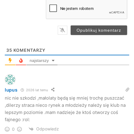
a
i
l
*
35
KOMENTARZY
najstarszy
lupus
2026 lat temu
nic nie szkodzi ,małolaty będą się mniej trochę puszczać
,dilerzy straca nieco rynek a młodzieży należy się klub na
lepszym poziomie .mam nadzieje że ktoś otworzy coś
fajnego :rol:
Odpowiedz
0