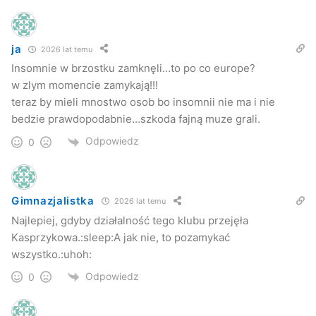
ja
2026 lat temu
Insomnie w brzostku zamknęli…to po co europe?
w zlym momencie zamykają!!!
teraz by mieli mnostwo osob bo insomnii nie ma i nie
bedzie prawdopodabnie…szkoda fajną muze grali.
Odpowiedz
0
Gimnazjalistka
2026 lat temu
Najlepiej, gdyby działalność tego klubu przejęła
Kasprzykowa.:sleep:A jak nie, to pozamykać
wszystko.:uhoh:
Odpowiedz
0