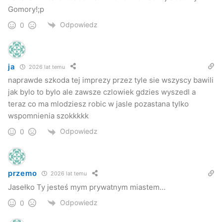
Gomory!;p
Odpowiedz
0
ja
2026 lat temu
naprawde szkoda tej imprezy przez tyle sie wszyscy bawili
jak bylo to bylo ale zawsze czlowiek gdzies wyszedl a
teraz co ma mlodziesz robic w jasle pozastana tylko
wspomnienia szokkkkk
Odpowiedz
0
przemo
2026 lat temu
Jasełko Ty jesteś mym prywatnym miastem…
Odpowiedz
0