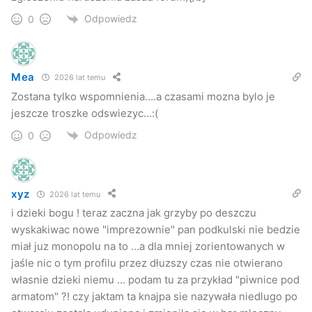
Odpowiedz
0
Mea
2026 lat temu
Zostana tylko wspomnienia….a czasami mozna bylo je
jeszcze troszke odswiezyc…:(
Odpowiedz
0
xyz
2026 lat temu
i dzieki bogu ! teraz zaczna jak grzyby po deszczu
wyskakiwac nowe "imprezownie" pan podkulski nie bedzie
miał juz monopolu na to …a dla mniej zorientowanych w
jaśle nic o tym profilu przez dłuzszy czas nie otwierano
własnie dzieki niemu … podam tu za przykład "piwnice pod
armatom" ?! czy jaktam ta knajpa sie nazywała niedlugo po