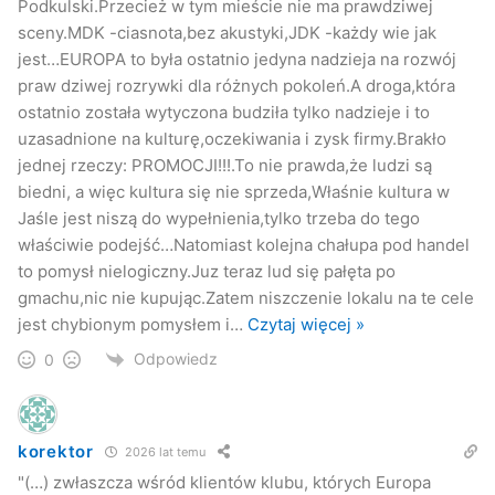
Podkulski.Przecież w tym mieście nie ma prawdziwej
sceny.MDK -ciasnota,bez akustyki,JDK -każdy wie jak
jest…EUROPA to była ostatnio jedyna nadzieja na rozwój
praw dziwej rozrywki dla różnych pokoleń.A droga,która
ostatnio została wytyczona budziła tylko nadzieje i to
uzasadnione na kulturę,oczekiwania i zysk firmy.Brakło
jednej rzeczy: PROMOCJI!!!.To nie prawda,że ludzi są
biedni, a więc kultura się nie sprzeda,Właśnie kultura w
Jaśle jest niszą do wypełnienia,tylko trzeba do tego
właściwie podejść…Natomiast kolejna chałupa pod handel
to pomysł nielogiczny.Juz teraz lud się pałęta po
gmachu,nic nie kupując.Zatem niszczenie lokalu na te cele
jest chybionym pomysłem i
…
Czytaj więcej »
Odpowiedz
0
korektor
2026 lat temu
"(…) zwłaszcza wśród klientów klubu, których Europa