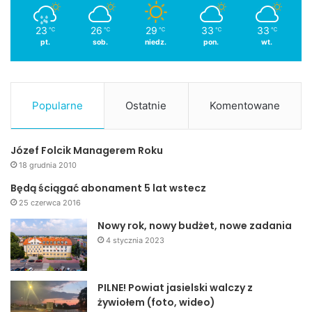
23
26
29
33
33
℃
℃
℃
℃
℃
pt.
sob.
niedz.
pon.
wt.
Popularne
Ostatnie
Komentowane
Józef Folcik Managerem Roku
18 grudnia 2010
Będą ściągać abonament 5 lat wstecz
25 czerwca 2016
Nowy rok, nowy budżet, nowe zadania
4 stycznia 2023
PILNE! Powiat jasielski walczy z
żywiołem (foto, wideo)