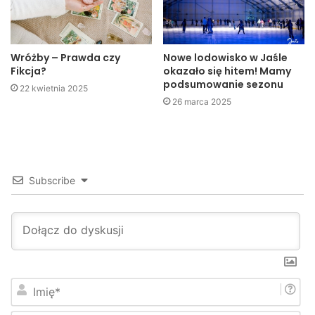
Barbara Powroźnik, spędziła długich 6 lat na zesłaniu.
Podobny los spotkał Władysława Kuźmę. Oboje też stracili
swoich ojców, którzy zostali rozstrzelani przez NKWD.
Wróżby – Prawda czy
Nowe lodowisko w Jaśle
Fikcja?
okazało się hitem! Mamy
podsumowanie sezonu
22 kwietnia 2025
26 marca 2025
Subscribe
I
m
i