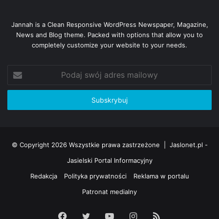
pokoleniu tą pałeczkę pamięci pokoleń, żeby młodzież
mogła te tradycje kontynuować, bo pamięć musi trwać
–
Jannah is a Clean Responsive WordPress Newspaper, Magazine,
dodaje Władysław Kuźma.
News and Blog theme. Packed with options that allow you to
completely customize your website to your needs.
Kuba Kowalczyk
Podaj
Jaslonet.pl
swój
adres
mailowy
© Copyright 2026 Wszystkie prawa zastrzeżone |
Jaslonet.pl -
Jasielski Portal Informacyjny
Redakcja
Polityka prywatności
Reklama w portalu
Patronat medialny
Facebook
Twitter
YouTube
Instagram
RSS