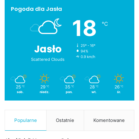
Pogoda dla Jasła
18
℃
Jasło
25º - 16º
94%
0.9 km/h
Scattered Clouds
25
29
35
28
26
℃
℃
℃
℃
℃
sob.
niedz.
pon.
wt.
śr.
–
Przeżyłam, to znaczy, że Bóg dał mi jakiś znak, że muszę,
Popularne
Ostatnie
Komentowane
tę prawdę, która była przemilczana, która była
przekłamana, która była fałszowana muszę przekazywać
młodemu pokoleniu. Uważam, że mamy posłannictwo,