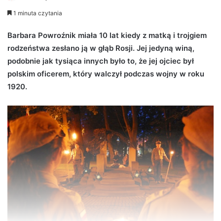
e
1 minuta czytania
n
d
Barbara Powroźnik miała 10 lat kiedy z matką i trojgiem
a
rodzeństwa zesłano ją w głąb Rosji. Jej jedyną winą,
n
podobnie jak tysiąca innych było to, że jej ojciec był
e
polskim oficerem, który walczył podczas wojny w roku
m
1920.
a
i
l