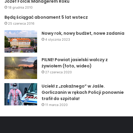
Józef Folcik Managerem Roku
obowiązek patriotyczny i jeśli zapraszają nas, to naszym
18 grudnia 2010
obowiązkiem jest iść do szkół i opowiadać o tamtych
Będą ściągać abonament 5 lat wstecz
wydarzeniach. My jesteśmy ostatnimi świadkami tamtych
25 czerwca 2016
wydarzeń
– tłumaczyła Barbara Powroźnik
Nowy rok, nowy budżet, nowe zadania
4 stycznia 2023
PILNE! Powiat jasielski walczy z
żywiołem (foto, wideo)
27 czerwca 2020
Uciekł z „zakaźnego” w Jaśle.
Gorliczanin w rękach Policji ponownie
trafił do szpitala!
11 marca 2020
–
Musimy przekazywać jako starsze pokolenie, młodemu