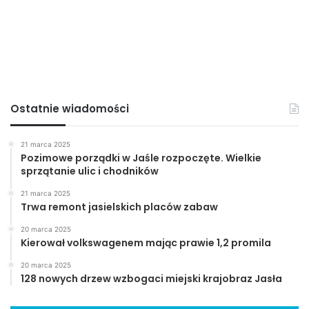
Ci, którzy przeżyli Syberię wrócili do Polski. Jednak nowe
polityczne władze zabraniały im mówić o tym co wydarzyło
się z polskimi oficerami w Rosji i ich rodzinami. Dopiero po
zmianie systemu w 1990 roku, ci którzy przeżyli „Golgotę
Wschodu” mogli w końcu opowiedzieć o tamtych
wydarzeniach.
Ostatnie wiadomości
21 marca 2025
Pozimowe porządki w Jaśle rozpoczęte. Wielkie
sprzątanie ulic i chodników
21 marca 2025
Trwa remont jasielskich placów zabaw
20 marca 2025
Kierował volkswagenem mając prawie 1,2 promila
20 marca 2025
128 nowych drzew wzbogaci miejski krajobraz Jasła