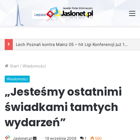
M
Start
/
Wiadomości
Wiadomości
„Jesteśmy ostatnimi
świadkami tamtych
wydarzeń”
Jaslonet.pl
S
19 września 2009
1
590