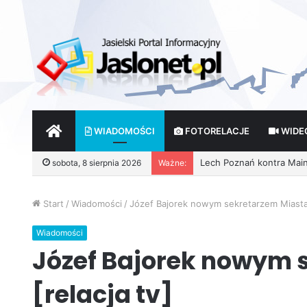
START
WIADOMOŚCI
FOTORELACJE
WIDE
sobota, 8 sierpnia 2026
Ważne:
Wróżby – Prawda czy Fik
Start
/
Wiadomości
/
Józef Bajorek nowym sekretarzem Miasta 
Wiadomości
Józef Bajorek nowym 
[relacja tv]