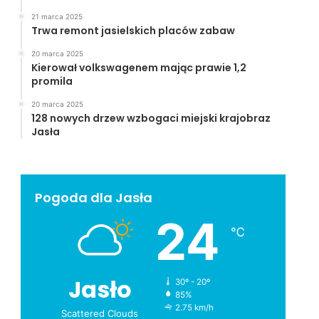
21 marca 2025
Trwa remont jasielskich placów zabaw
20 marca 2025
Kierował volkswagenem mając prawie 1,2
promila
20 marca 2025
128 nowych drzew wzbogaci miejski krajobraz
Jasła
Pogoda dla Jasła
24
℃
Jasło
30º - 20º
85%
2.75 km/h
Scattered Clouds