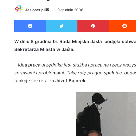
Jaslonet.pl
S
9 grudnia 2008
e
Facebook
Twitter
Pinterest
n
d
a
W dniu 8 grudnia br. Rada Miejska Jasła podjęła uchw
n
Sekretarza Miasta w Jaśle.
e
m
–
Ideą pracy urzędnika jest służba i praca na rzecz wszy
a
sprawami i problemami. Taką rolę pragnę spełniać, będą
i
funkcje sekretarza
Józef Bajorek
.
l