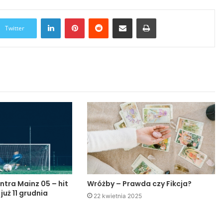
LinkedIn
Pinterest
Reddit
Udostępnij przez Email
Drukuj
Twitter
ntra Mainz 05 – hit
Wróżby – Prawda czy Fikcja?
 już 11 grudnia
22 kwietnia 2025