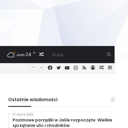
℃
24
Losowy
Szukaj
Jasło
Facebook
Twitter
YouTube
Instagram
RSS
Zaloguj
Losowy
Sideba
artykuł
artykuł
Ostatnie wiadomości
21 marca 2025
Pozimowe porządki w Jaśle rozpoczęte. Wielkie
sprzątanie ulic i chodników