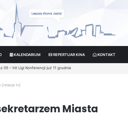
O
KALENDARIUM
REPERTUAR KINA
KONTAKT
cja?
[relacja tv]
sekretarzem Miasta