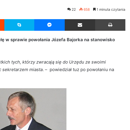
22
658
1 minuta czytania
Reddit
Skype
Messenger
Udostępnij przez Email
Drukuj
ałę w sprawie powołania Józefa Bajorka na stanowisko
stkich tych, którzy zwracają się do Urzędu ze swoimi
c sekretarzem miasta
. – powiedział tuz po powołaniu na