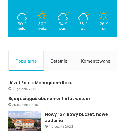
30
33
34
28
26
℃
℃
℃
℃
℃
sob.
niedz.
pon.
wt.
śr.
Popularne
Ostatnie
Komentowane
Józef Folcik Managerem Roku
18 grudnia 2010
Będą ściągać abonament 5 lat wstecz
25 czerwca 2016
Nowy rok, nowy budżet, nowe
zadania
4 stycznia 2023