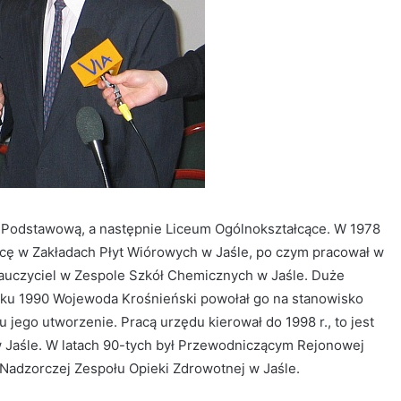
łę Podstawową, a następnie Liceum Ogólnokształcące. W 1978
acę w Zakładach Płyt Wiórowych w Jaśle, po czym pracował w
auczyciel w Zespole Szkół Chemicznych w Jaśle. Duże
oku 1990 Wojewoda Krośnieński powołał go na stanowisko
ego utworzenie. Pracą urzędu kierował do 1998 r., to jest
w Jaśle. W latach 90-tych był Przewodniczącym Rejonowej
Nadzorczej Zespołu Opieki Zdrowotnej w Jaśle.