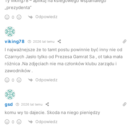
Ty viking78 – aplikuj na ksiegowego wspanialego
„prezydenta”
Odpowiedz
0
viking78
2026 lat temu
I najważnejsze że to tamt postu powinnie być inny nie od
Czarnych Jasło tylko od Prezesa Gamrat Sa , ot taka mała
różnica .Na zdjęciach nie ma członków klubu zarządu i
zawodników .
Odpowiedz
0
gsd
2026 lat temu
komu wy to dajecie. Skoda na niego pieniędzy
Odpowiedz
0