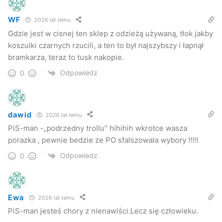
WF
2026 lat temu
Gdzie jest w cisnej ten sklep z odzieżą używaną, tłok jakby
koszulki czarnych rzucili, a ten to był najszybszy i łapnął
bramkarza, teraz to tusk nakopie.
Odpowiedz
0
dawid
2026 lat temu
PiS-man -„podrzedny trollu” hihihih wkrotce wasza
porazka , pewnie bedzie ze PO sfalszowala wybory !!!!!
Odpowiedz
0
Ewa
2026 lat temu
PiS-man jesteś chory z nienawiści.Lecz się człowieku.