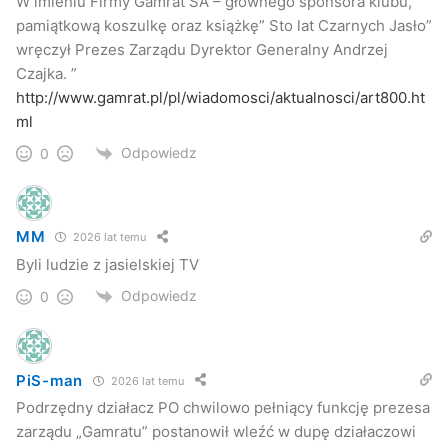
W imieniu Firmy Gamrat SA – głównego sponsora klubu,
pamiątkową koszulkę oraz książkę” Sto lat Czarnych Jasło”
wręczył Prezes Zarządu Dyrektor Generalny Andrzej
Czajka. ”
http://www.gamrat.pl/pl/wiadomosci/aktualnosci/art800.ht
ml
Odpowiedz
0
MM
2026 lat temu
Byli ludzie z jasielskiej TV
Odpowiedz
0
PiS-man
2026 lat temu
Podrzędny działacz PO chwilowo pełniący funkcję prezesa
zarządu „Gamratu” postanowił wleźć w dupę działaczowi