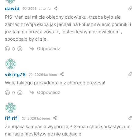
dawid
2026 lat temu
PiS-Man zal mi cie obledny czlowieku, trzeba bylo sie
zabrac z twoja ekipa jak jechali na Folusz swiecic pomniki i
juz tam po prostu zostac , jestes lesnym czlowiekiem ,
spodobalo by ci sie.
Odpowiedz
0
viking78
2026 lat temu
Wolę takiego prezydenta niż chorego prezesa!
Odpowiedz
0
fifirifi
2026 lat temu
Żenująca kampania wyborcza,PiS-man choć sarkastycznie
ma racje niestety,wiec nie ujadajcie