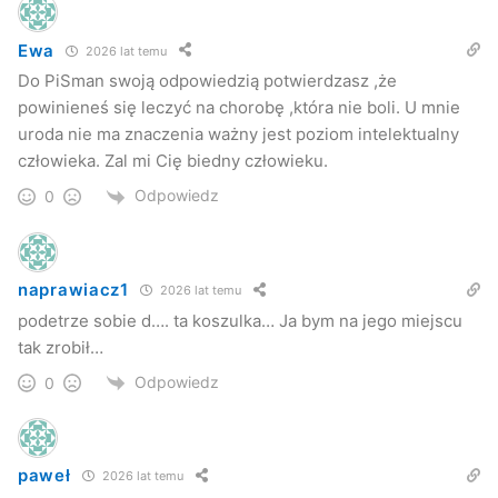
Ewa
2026 lat temu
Do PiSman swoją odpowiedzią potwierdzasz ,że
powinieneś się leczyć na chorobę ,która nie boli. U mnie
uroda nie ma znaczenia ważny jest poziom intelektualny
człowieka. Zal mi Cię biedny człowieku.
Odpowiedz
0
naprawiacz1
2026 lat temu
podetrze sobie d…. ta koszulka… Ja bym na jego miejscu
tak zrobił…
Odpowiedz
0
paweł
2026 lat temu