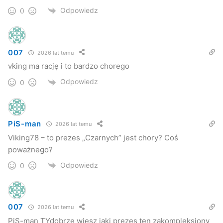
Odpowiedz
0
007
2026 lat temu
vking ma rację i to bardzo chorego
Odpowiedz
0
PiS-man
2026 lat temu
Viking78 – to prezes „Czarnych” jest chory? Coś
poważnego?
Odpowiedz
0
007
2026 lat temu
PiS-man TYdobrze wiesz jaki prezes ten zakompleksiony