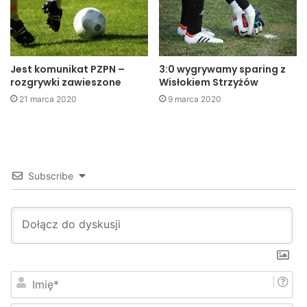
czarni
prezydent
Jest komunikat PZPN –
3:0 wygrywamy sparing z
rozgrywki zawieszone
Wisłokiem Strzyżów
21 marca 2020
9 marca 2020
Subscribe
I
m
i