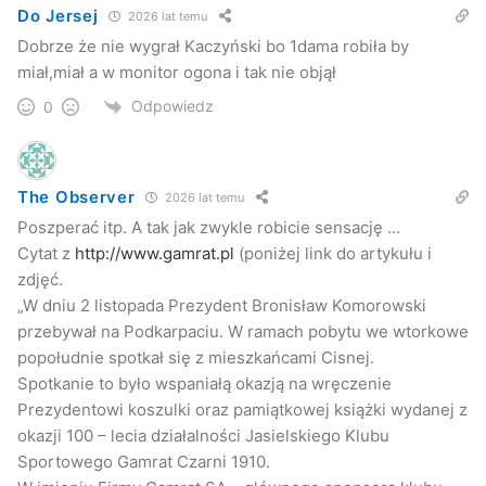
Do Jersej
2026 lat temu
Dobrze że nie wygrał Kaczyński bo 1dama robiła by
miał,miał a w monitor ogona i tak nie objął
Odpowiedz
0
The Observer
2026 lat temu
Poszperać itp. A tak jak zwykle robicie sensację …
Cytat z
http://www.gamrat.pl
(poniżej link do artykułu i
zdjęć.
„W dniu 2 listopada Prezydent Bronisław Komorowski
przebywał na Podkarpaciu. W ramach pobytu we wtorkowe
popołudnie spotkał się z mieszkańcami Cisnej.
Spotkanie to było wspaniałą okazją na wręczenie
Prezydentowi koszulki oraz pamiątkowej książki wydanej z
okazji 100 – lecia działalności Jasielskiego Klubu
Sportowego Gamrat Czarni 1910.