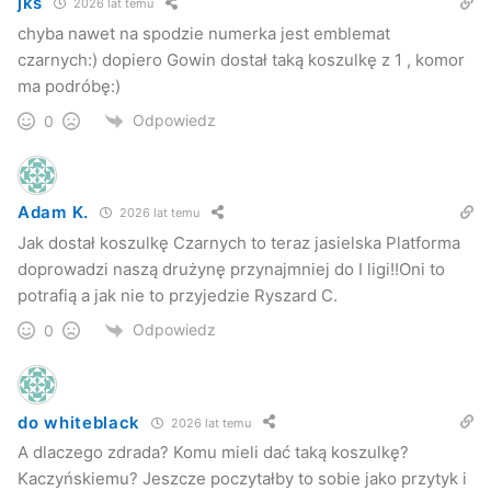
jks
2026 lat temu
chyba nawet na spodzie numerka jest emblemat
czarnych:) dopiero Gowin dostał taką koszulkę z 1 , komor
ma podróbę:)
Odpowiedz
0
Adam K.
2026 lat temu
Jak dostał koszulkę Czarnych to teraz jasielska Platforma
doprowadzi naszą drużynę przynajmniej do I ligi!!Oni to
potrafią a jak nie to przyjedzie Ryszard C.
Odpowiedz
0
do whiteblack
2026 lat temu
A dlaczego zdrada? Komu mieli dać taką koszulkę?
Kaczyńskiemu? Jeszcze poczytałby to sobie jako przytyk i