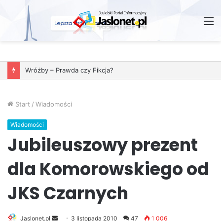
M
Wróżby – Prawda czy Fikcja?
Start
/
Wiadomości
Wiadomości
Jubileuszowy prezent
dla Komorowskiego od
JKS Czarnych
Jaslonet.pl
S
3 listopada 2010
47
1 006