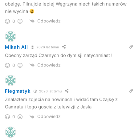
obelgę. Pilnujcie lepiej Węgrzyna niech takich numerów
nie wycina
Odpowiedz
0
Mikah Ali
2026 lat temu
Obecny zarząd Czarnych do dymisji natychmiast !
Odpowiedz
0
Flegmatyk
2026 lat temu
Znalazłem zdjęcia na nowinach i widać tam Czajkę z
Gamratu i tego gościa z telewizji z Jasla
Odpowiedz
0