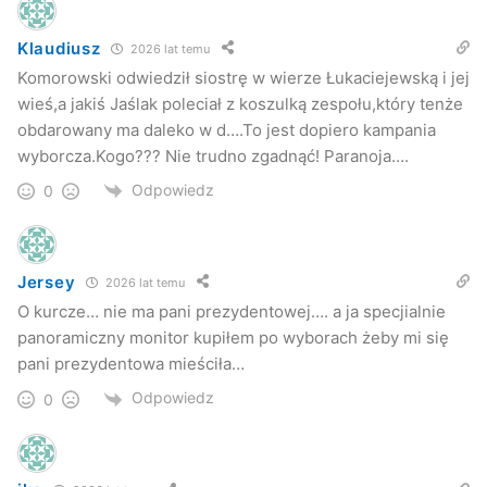
Klaudiusz
2026 lat temu
Komorowski odwiedził siostrę w wierze Łukaciejewską i jej
wieś,a jakiś Jaślak poleciał z koszulką zespołu,który tenże
obdarowany ma daleko w d….To jest dopiero kampania
wyborcza.Kogo??? Nie trudno zgadnąć! Paranoja….
Odpowiedz
0
Jersey
2026 lat temu
O kurcze… nie ma pani prezydentowej…. a ja specjialnie
panoramiczny monitor kupiłem po wyborach żeby mi się
pani prezydentowa mieściła…
Odpowiedz
0