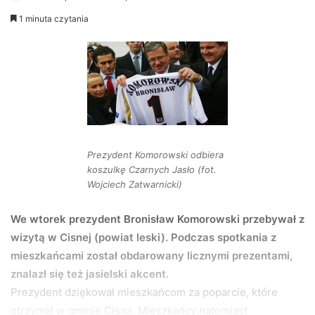
e
1 minuta czytania
n
d
a
n
e
m
a
i
Prezydent Komorowski odbiera
l
koszulkę Czarnych Jasło (fot.
Wojciech Zatwarnicki)
We wtorek prezydent Bronisław Komorowski przebywał z
wizytą w Cisnej (powiat leski). Podczas spotkania z
mieszkańcami został obdarowany licznymi prezentami,
znalazł się też jasielski akcent.
Prezydent dziękował mieszkańcom za poparcie, które
otrzymał w gminie Cisna. Mieszkańcy natomiast