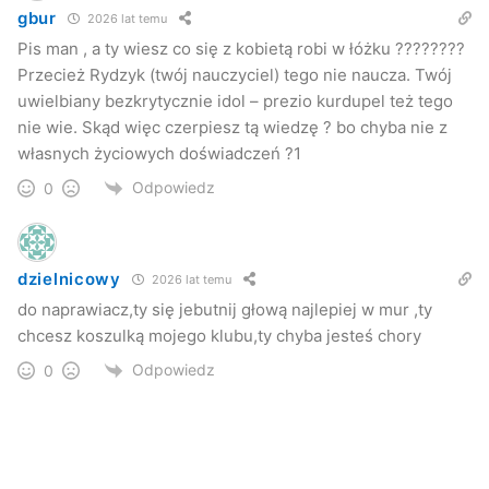
gbur
2026 lat temu
Pis man , a ty wiesz co się z kobietą robi w łóżku ????????
Przecież Rydzyk (twój nauczyciel) tego nie naucza. Twój
uwielbiany bezkrytycznie idol – prezio kurdupel też tego
nie wie. Skąd więc czerpiesz tą wiedzę ? bo chyba nie z
własnych życiowych doświadczeń ?1
Odpowiedz
0
dzielnicowy
2026 lat temu
do naprawiacz,ty się jebutnij głową najlepiej w mur ,ty
chcesz koszulką mojego klubu,ty chyba jesteś chory
Odpowiedz
0