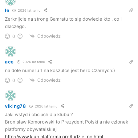
łe
2026 lat temu
Zerknijcie na stronę Gamratu to się dowiecie kto , co i
dlaczego.
Odpowiedz
0
ace
2026 lat temu
na dole numeru 1 na koszulce jest herb Czarnych:)
Odpowiedz
0
viking78
2026 lat temu
Jaki wstyd i obciach dla klubu ?
Bronisław Komorowski to Prezydent Polski a nie członek
platformy obywatelskiej
http://www.klub.platforma.org/ludzie_po.html