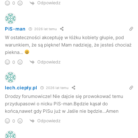
Odpowiedz
0
PiS-man
2026 lat temu
W ostateczności akceptuję w łóżku kobiety głupie, pod
warunkiem, że są piękne! Mam nadzieję, że jesteś chociaż
piekna…
Odpowiedz
0
lech.ciepły.pl
2026 lat temu
Drodzy forumowicze! Nie dajcie się prowokować temu
przydupasowi o nicku PiS-man.Będzie kąsał do
końca,nawet gdy PiSu już w Jaśle nie będzie…Amen
Odpowiedz
0