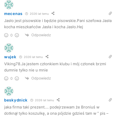
mecenas
2026 lat temu
Jasło jest pisowskie i będzie pisowskie.Pani szefowa Jasła
kocha mieszkańców Jasła i kocha Jasło.Hej
Odpowiedz
0
wujek
2026 lat temu
Viking78.Ja jestem członkiem klubu i mój członek brzmi
dumnie tylko nie u mnie
Odpowiedz
0
beskydnick
2026 lat temu
jaka firma taki prezent…. podejrzewam że Broniuś w
dotknął tylko koszulkę, a ona pójdzie gdzieś tam w ” pis –