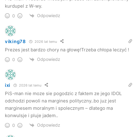
kurdupel z W-wy.
Odpowiedz
0
viking78
2026 lat temu
Prezes jest bardzo chory na głowę!Trzeba chłopa leczyć !
Odpowiedz
0
ixi
2026 lat temu
PiS-man nie moze sie pogodzic z faktem ze jego IDOL
odchodzi powoli na margines polityczny..bo juz jest
marginesem moralnym i spolecznym – dlatego ma
konwulsje i pluje jadem..
Odpowiedz
0