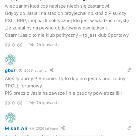
wiec zanim ktoś coś napisze niech się zastanowi.
Gdyby do Jasła i na stadion przyjechał np.ktoś z PIsu czy
PSL , RRP, inej parti politycznej kto jest w władzach myślę
,że został by na pewno obdarowany pamiątkami.
Czarni Jasło to nie klub polityczny – to jest klub Sportowy.
Odpowiedz
0
gbur
2026 lat temu
Aleś ty durny PiS manie. Ty to dopiero jesteś podrzędny
TROLL forumowy.
PiS precz z Jasła na zawsze i nie psuć ty powietrza !!!!!
Odpowiedz
0
Mikah Ali
2026 lat temu