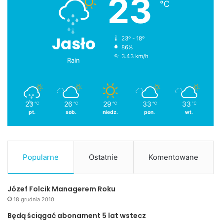
23
℃
Jasło
23º - 18º
86%
3.43 km/h
Rain
23
26
29
33
33
℃
℃
℃
℃
℃
pt.
sob.
niedz.
pon.
wt.
Popularne
Ostatnie
Komentowane
Józef Folcik Managerem Roku
18 grudnia 2010
Będą ściągać abonament 5 lat wstecz