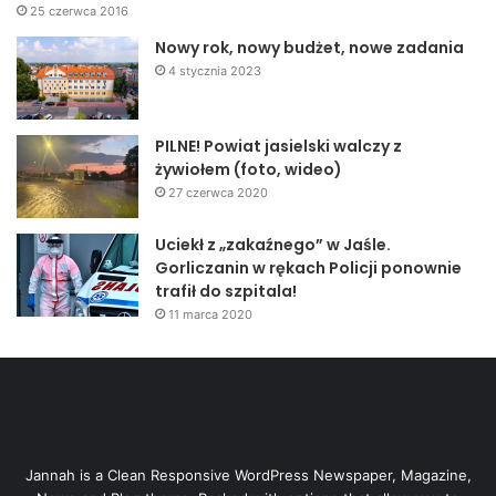
25 czerwca 2016
Nowy rok, nowy budżet, nowe zadania
4 stycznia 2023
PILNE! Powiat jasielski walczy z
żywiołem (foto, wideo)
27 czerwca 2020
Uciekł z „zakaźnego” w Jaśle.
Gorliczanin w rękach Policji ponownie
trafił do szpitala!
11 marca 2020
Jannah is a Clean Responsive WordPress Newspaper, Magazine,